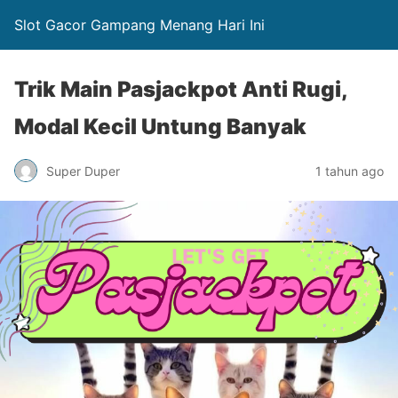
Slot Gacor Gampang Menang Hari Ini
Trik Main Pasjackpot Anti Rugi,
Modal Kecil Untung Banyak
Super Duper
1 tahun ago