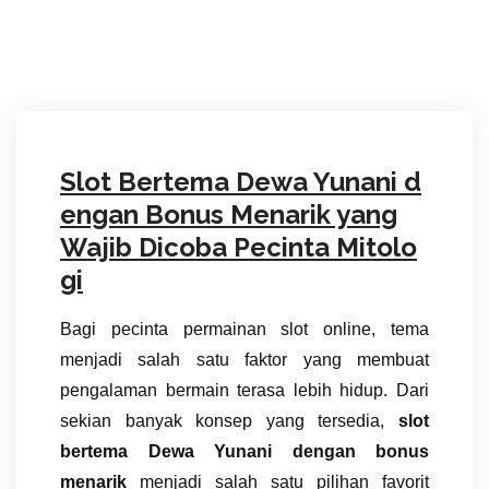
Slot Bertema Dewa Yunani d
engan Bonus Menarik yang
Wajib Dicoba Pecinta Mitolo
gi
Bagi pecinta permainan slot online, tema
menjadi salah satu faktor yang membuat
pengalaman bermain terasa lebih hidup. Dari
sekian banyak konsep yang tersedia,
slot
bertema Dewa Yunani dengan bonus
menarik
menjadi salah satu pilihan favorit