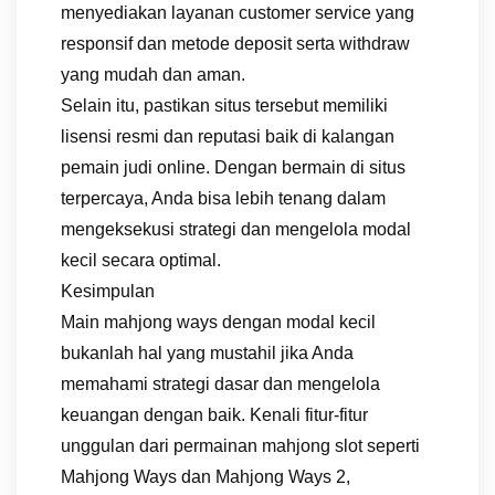
menyediakan layanan customer service yang
responsif dan metode deposit serta withdraw
yang mudah dan aman.
Selain itu, pastikan situs tersebut memiliki
lisensi resmi dan reputasi baik di kalangan
pemain judi online. Dengan bermain di situs
terpercaya, Anda bisa lebih tenang dalam
mengeksekusi strategi dan mengelola modal
kecil secara optimal.
Kesimpulan
Main mahjong ways dengan modal kecil
bukanlah hal yang mustahil jika Anda
memahami strategi dasar dan mengelola
keuangan dengan baik. Kenali fitur-fitur
unggulan dari permainan mahjong slot seperti
Mahjong Ways dan Mahjong Ways 2,