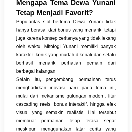
Mengapa Tema Dewa Yunani
Tetap Menjadi Favorit?
Popularitas slot bertema Dewa Yunani tidak
hanya berasal dari bonus yang menarik, tetapi
juga karena konsep ceritanya yang tidak lekang
oleh waktu. Mitologi Yunani memiliki banyak
karakter ikonik yang mudah dikenali dan selalu
berhasil menarik perhatian pemain dari
berbagai kalangan.
Selain itu, pengembang permainan terus
menghadirkan inovasi baru pada tema ini,
mulai dari mekanisme gulungan modern, fitur
cascading reels, bonus interaktif, hingga efek
visual yang semakin realistis. Hal tersebut
membuat permainan tetap terasa segar
meskipun menggunakan latar cerita yang