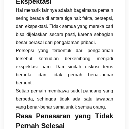
Ekspektasi
Hal menarik lainnya adalah bagaimana pemain
sering berada di antara tiga hal: fakta, persepsi,
dan ekspektasi. Tidak semua yang mereka cari
bisa dijelaskan secara pasti, karena sebagian
besar berasal dari pengalaman pribadi.
Persepsi yang terbentuk dari pengalaman
tersebut kemudian berkembang menjadi
ekspektasi baru. Dari sinilah diskusi terus
berputar dan tidak pernah benar-benar
berhenti.
Setiap pemain membawa sudut pandang yang
berbeda, sehingga tidak ada satu jawaban
yang benar-benar sama untuk semua orang.
Rasa Penasaran yang Tidak
Pernah Selesai