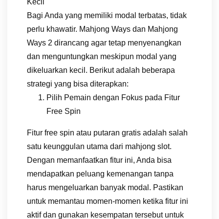
Kecil
Bagi Anda yang memiliki modal terbatas, tidak
perlu khawatir. Mahjong Ways dan Mahjong
Ways 2 dirancang agar tetap menyenangkan
dan menguntungkan meskipun modal yang
dikeluarkan kecil. Berikut adalah beberapa
strategi yang bisa diterapkan:
Pilih Pemain dengan Fokus pada Fitur
Free Spin
Fitur free spin atau putaran gratis adalah salah
satu keunggulan utama dari mahjong slot.
Dengan memanfaatkan fitur ini, Anda bisa
mendapatkan peluang kemenangan tanpa
harus mengeluarkan banyak modal. Pastikan
untuk memantau momen-momen ketika fitur ini
aktif dan gunakan kesempatan tersebut untuk