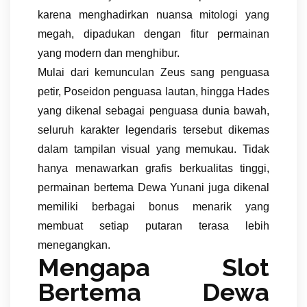
karena menghadirkan nuansa mitologi yang
megah, dipadukan dengan fitur permainan
yang modern dan menghibur.
Mulai dari kemunculan Zeus sang penguasa
petir, Poseidon penguasa lautan, hingga Hades
yang dikenal sebagai penguasa dunia bawah,
seluruh karakter legendaris tersebut dikemas
dalam tampilan visual yang memukau. Tidak
hanya menawarkan grafis berkualitas tinggi,
permainan bertema Dewa Yunani juga dikenal
memiliki berbagai bonus menarik yang
membuat setiap putaran terasa lebih
menegangkan.
Mengapa Slot
Bertema Dewa