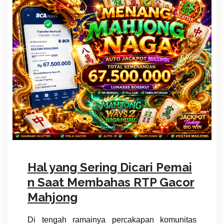
Hal yang Sering Dicari Pemai
n Saat Membahas RTP Gacor
Mahjong
Di tengah ramainya percakapan komunitas