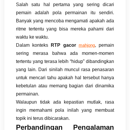
Salah satu hal pertama yang sering dicari
pemain adalah pola permainan itu sendiri.
Banyak yang mencoba mengamati apakah ada
ritme tertentu yang bisa mereka pahami dari
waktu ke waktu.
Dalam konteks
RTP gacor
, pemain
mahjong
sering merasa bahwa ada momen-momen
tertentu yang terasa lebih “hidup” dibandingkan
yang lain. Dari sinilah muncul rasa penasaran
untuk mencari tahu apakah hal tersebut hanya
kebetulan atau memang bagian dari dinamika
permainan.
Walaupun tidak ada kepastian mutlak, rasa
ingin memahami pola inilah yang membuat
topik ini terus dibicarakan.
Perbandingan Pengalaman