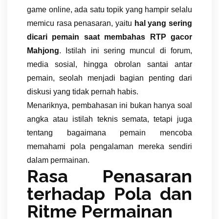
game online, ada satu topik yang hampir selalu
memicu rasa penasaran, yaitu
hal yang sering
dicari pemain saat membahas RTP gacor
Mahjong
. Istilah ini sering muncul di forum,
media sosial, hingga obrolan santai antar
pemain, seolah menjadi bagian penting dari
diskusi yang tidak pernah habis.
Menariknya, pembahasan ini bukan hanya soal
angka atau istilah teknis semata, tetapi juga
tentang bagaimana pemain mencoba
memahami pola pengalaman mereka sendiri
dalam permainan.
Rasa Penasaran
terhadap Pola dan
Ritme Permainan