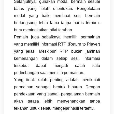
Selanjutnya, gunakan modal bermain sesuai
batas yang telah ditentukan. Pengelolaan
modal yang baik membuat sesi bermain
berlangsung lebih lama tanpa harus terburu-
buru meningkatkan nilai taruhan.
Pemain juga sebaiknya memilih permainan
yang memiliki informasi RTP (Return to Player)
yang jelas. Meskipun RTP bukan jaminan
kemenangan dalam setiap sesi, informasi
tersebut dapat menjadi salah satu
pertimbangan saat memilih permainan.
Yang tidak kalah penting adalah menikmati
permainan sebagai bentuk hiburan. Dengan
pendekatan yang santai, pengalaman bermain
akan terasa lebih menyenangkan tanpa
tekanan untuk selalu mengejar hasil tertentu.