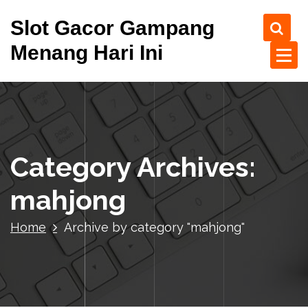
S
Slot Gacor Gampang
k
i
Menang Hari Ini
p
t
o
c
o
n
t
Category Archives:
e
n
mahjong
t
Home
Archive by category "mahjong"