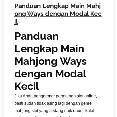
Panduan Lengkap Main Mahj
ong Ways dengan Modal Kec
il
Panduan
Lengkap Main
Mahjong Ways
dengan Modal
Kecil
Jika Anda penggemar permainan slot online,
pasti sudah tidak asing lagi dengan genre
mahjong slot yang sedang naik daun. Salah