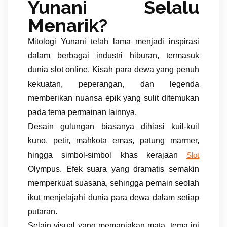
Yunani Selalu
Menarik?
Mitologi Yunani telah lama menjadi inspirasi
dalam berbagai industri hiburan, termasuk
dunia slot online. Kisah para dewa yang penuh
kekuatan, peperangan, dan legenda
memberikan nuansa epik yang sulit ditemukan
pada tema permainan lainnya.
Desain gulungan biasanya dihiasi kuil-kuil
kuno, petir, mahkota emas, patung marmer,
hingga simbol-simbol khas kerajaan
Slot
Olympus. Efek suara yang dramatis semakin
memperkuat suasana, sehingga pemain seolah
ikut menjelajahi dunia para dewa dalam setiap
putaran.
Selain visual yang memanjakan mata, tema ini