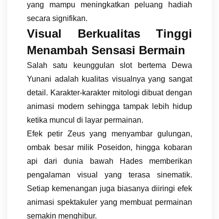
yang mampu meningkatkan peluang hadiah
secara signifikan.
Visual Berkualitas Tinggi
Menambah Sensasi Bermain
Salah satu keunggulan slot bertema Dewa
Yunani adalah kualitas visualnya yang sangat
detail. Karakter-karakter mitologi dibuat dengan
animasi modern sehingga tampak lebih hidup
ketika muncul di layar permainan.
Efek petir Zeus yang menyambar gulungan,
ombak besar milik Poseidon, hingga kobaran
api dari dunia bawah Hades memberikan
pengalaman visual yang terasa sinematik.
Setiap kemenangan juga biasanya diiringi efek
animasi spektakuler yang membuat permainan
semakin menghibur.