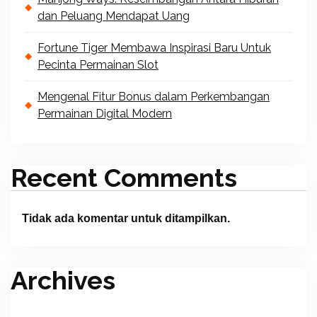
dan Peluang Mendapat Uang
Fortune Tiger Membawa Inspirasi Baru Untuk
Pecinta Permainan Slot
Mengenal Fitur Bonus dalam Perkembangan
Permainan Digital Modern
Recent Comments
Tidak ada komentar untuk ditampilkan.
Archives