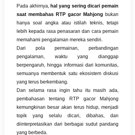
Pada akhirnya,
hal yang sering dicari pemain
saat membahas RTP gacor Mahjong
bukan
hanya soal angka atau istilah teknis, tetapi
lebih kepada rasa penasaran dan cara pemain
memahami pengalaman mereka sendiri.
Dari pola permainan, perbandingan
pengalaman, waktu yang dianggap
berpengaruh, hingga informasi dari komunitas,
semuanya membentuk satu ekosistem diskusi
yang terus berkembang.
Dan selama rasa ingin tahu itu masih ada,
pembahasan tentang RTP gacor Mahjong
kemungkinan besar akan terus hidup, menjadi
topik yang selalu dicari, dibahas, dan
diinterpretasikan dari berbagai sudut pandang
yang berbeda.