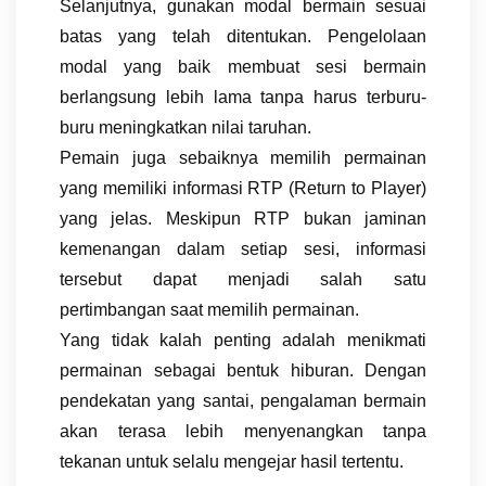
Selanjutnya, gunakan modal bermain sesuai
batas yang telah ditentukan. Pengelolaan
modal yang baik membuat sesi bermain
berlangsung lebih lama tanpa harus terburu-
buru meningkatkan nilai taruhan.
Pemain juga sebaiknya memilih permainan
yang memiliki informasi RTP (Return to Player)
yang jelas. Meskipun RTP bukan jaminan
kemenangan dalam setiap sesi, informasi
tersebut dapat menjadi salah satu
pertimbangan saat memilih permainan.
Yang tidak kalah penting adalah menikmati
permainan sebagai bentuk hiburan. Dengan
pendekatan yang santai, pengalaman bermain
akan terasa lebih menyenangkan tanpa
tekanan untuk selalu mengejar hasil tertentu.