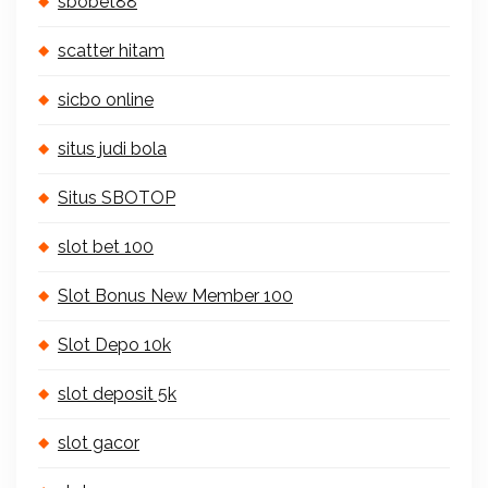
sbobet88
scatter hitam
sicbo online
situs judi bola
Situs SBOTOP
slot bet 100
Slot Bonus New Member 100
Slot Depo 10k
slot deposit 5k
slot gacor