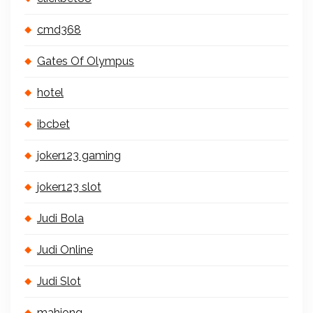
cmd368
Gates Of Olympus
hotel
ibcbet
joker123 gaming
joker123 slot
Judi Bola
Judi Online
Judi Slot
mahjong