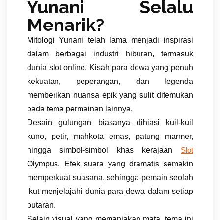
Yunani Selalu
Menarik?
Mitologi Yunani telah lama menjadi inspirasi
dalam berbagai industri hiburan, termasuk
dunia slot online. Kisah para dewa yang penuh
kekuatan, peperangan, dan legenda
memberikan nuansa epik yang sulit ditemukan
pada tema permainan lainnya.
Desain gulungan biasanya dihiasi kuil-kuil
kuno, petir, mahkota emas, patung marmer,
hingga simbol-simbol khas kerajaan
Slot
Olympus. Efek suara yang dramatis semakin
memperkuat suasana, sehingga pemain seolah
ikut menjelajahi dunia para dewa dalam setiap
putaran.
Selain visual yang memanjakan mata, tema ini