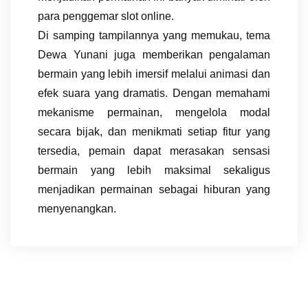
para penggemar slot online.
Di samping tampilannya yang memukau, tema
Dewa Yunani juga memberikan pengalaman
bermain yang lebih imersif melalui animasi dan
efek suara yang dramatis. Dengan memahami
mekanisme permainan, mengelola modal
secara bijak, dan menikmati setiap fitur yang
tersedia, pemain dapat merasakan sensasi
bermain yang lebih maksimal sekaligus
menjadikan permainan sebagai hiburan yang
menyenangkan.