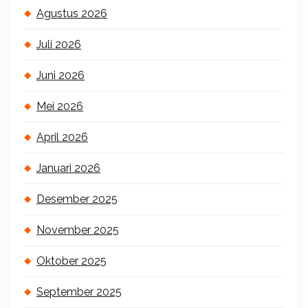
Agustus 2026
Juli 2026
Juni 2026
Mei 2026
April 2026
Januari 2026
Desember 2025
November 2025
Oktober 2025
September 2025