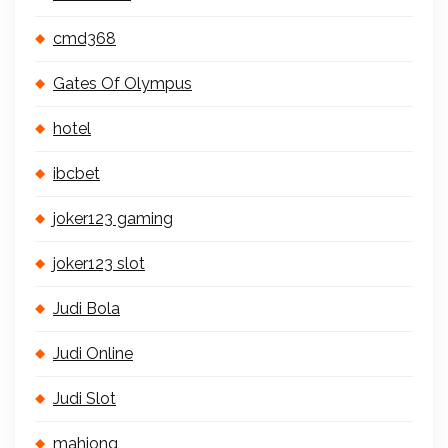
cmd368
Gates Of Olympus
hotel
ibcbet
joker123 gaming
joker123 slot
Judi Bola
Judi Online
Judi Slot
mahjong