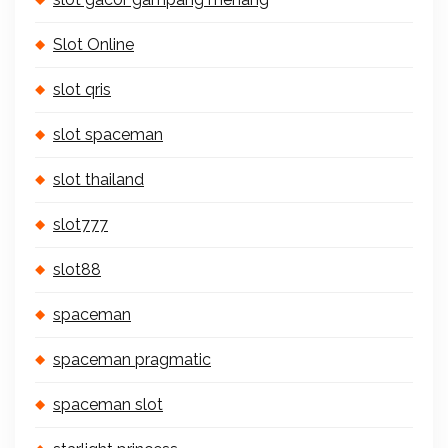
Slot Online
slot qris
slot spaceman
slot thailand
slot777
slot88
spaceman
spaceman pragmatic
spaceman slot