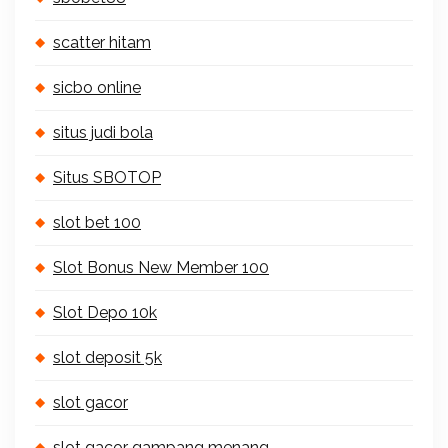
scatter hitam
sicbo online
situs judi bola
Situs SBOTOP
slot bet 100
Slot Bonus New Member 100
Slot Depo 10k
slot deposit 5k
slot gacor
slot gacor gampang menang