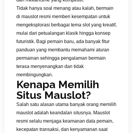
Tidak hanya soal menang atau kalah, bermain
di mauslot resmi memberi kesempatan untuk
mengeksplorasi berbagai tema slot yang kreatif,
mulai dari petualangan klasik hingga konsep
futuristik. Bagi pemain baru, ada banyak fitur
panduan yang membantu memahami aturan
permainan sehingga pengalaman bermain
terasa menyenangkan dan tidak
membingungkan.
Kenapa Memilih
Situs Mauslot?
Salah satu alasan utama banyak orang memilih
mauslot adalah keandalan situsnya. Mauslot
resmi selalu menjaga keamanan data pemain,
kecepatan transaksi, dan kenyamanan saat