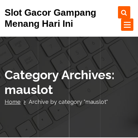
S
Slot Gacor Gampang
k
i
Menang Hari Ini
p
t
o
c
o
n
t
Category Archives:
e
n
mauslot
t
Home
Archive by category "mauslot"