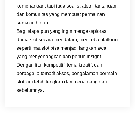
kemenangan, tapi juga soal strategi, tantangan,
dan komunitas yang membuat permainan
semakin hidup.
Bagi siapa pun yang ingin mengeksplorasi
dunia slot secara mendalam, mencoba platform
seperti mauslot bisa menjadi langkah awal
yang menyenangkan dan penuh insight.
Dengan fitur kompetitif, tema kreatif, dan
berbagai alternatif akses, pengalaman bermain
slot kini lebih lengkap dan menantang dari
sebelumnya.