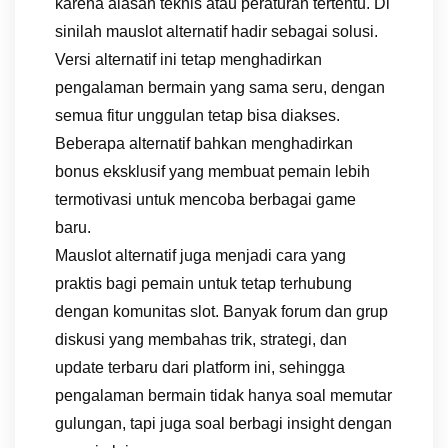
karena alasan teknis atau peraturan tertentu. Di
sinilah mauslot alternatif hadir sebagai solusi.
Versi alternatif ini tetap menghadirkan
pengalaman bermain yang sama seru, dengan
semua fitur unggulan tetap bisa diakses.
Beberapa alternatif bahkan menghadirkan
bonus eksklusif yang membuat pemain lebih
termotivasi untuk mencoba berbagai game
baru.
Mauslot alternatif juga menjadi cara yang
praktis bagi pemain untuk tetap terhubung
dengan komunitas slot. Banyak forum dan grup
diskusi yang membahas trik, strategi, dan
update terbaru dari platform ini, sehingga
pengalaman bermain tidak hanya soal memutar
gulungan, tapi juga soal berbagi insight dengan