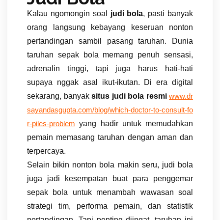
Kalau ngomongin soal
judi bola
, pasti banyak
orang langsung kebayang keseruan nonton
pertandingan sambil pasang taruhan. Dunia
taruhan sepak bola memang penuh sensasi,
adrenalin tinggi, tapi juga harus hati-hati
supaya nggak asal ikut-ikutan. Di era digital
sekarang, banyak
situs judi bola resmi
www.dr
sayandasgupta.com/blog/which-doctor-to-consult-fo
yang hadir untuk memudahkan
r-piles-problem
pemain memasang taruhan dengan aman dan
terpercaya.
Selain bikin nonton bola makin seru, judi bola
juga jadi kesempatan buat para penggemar
sepak bola untuk menambah wawasan soal
strategi tim, performa pemain, dan statistik
pertandingan. Tapi penting diingat, taruhan ini