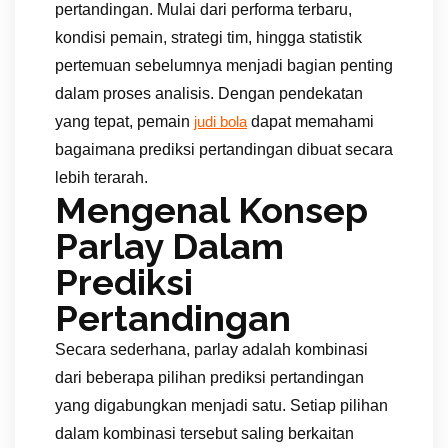
pertandingan. Mulai dari performa terbaru,
kondisi pemain, strategi tim, hingga statistik
pertemuan sebelumnya menjadi bagian penting
dalam proses analisis. Dengan pendekatan
yang tepat, pemain
dapat memahami
judi bola
bagaimana prediksi pertandingan dibuat secara
lebih terarah.
Mengenal Konsep
Parlay Dalam
Prediksi
Pertandingan
Secara sederhana, parlay adalah kombinasi
dari beberapa pilihan prediksi pertandingan
yang digabungkan menjadi satu. Setiap pilihan
dalam kombinasi tersebut saling berkaitan