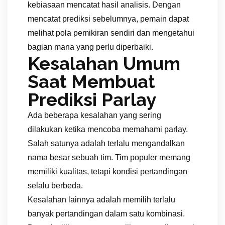
kebiasaan mencatat hasil analisis. Dengan
mencatat prediksi sebelumnya, pemain dapat
melihat pola pemikiran sendiri dan mengetahui
bagian mana yang perlu diperbaiki.
Kesalahan Umum
Saat Membuat
Prediksi Parlay
Ada beberapa kesalahan yang sering
dilakukan ketika mencoba memahami parlay.
Salah satunya adalah terlalu mengandalkan
nama besar sebuah tim. Tim populer memang
memiliki kualitas, tetapi kondisi pertandingan
selalu berbeda.
Kesalahan lainnya adalah memilih terlalu
banyak pertandingan dalam satu kombinasi.