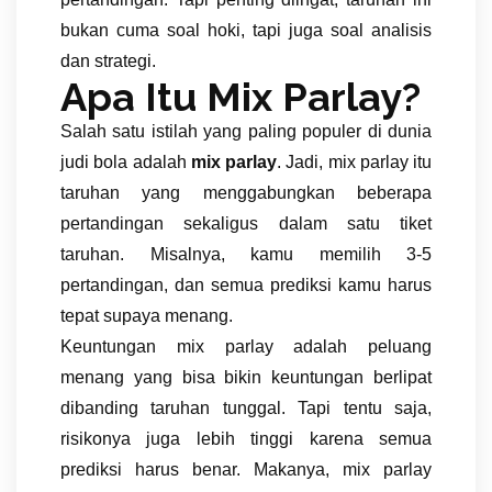
bukan cuma soal hoki, tapi juga soal analisis
dan strategi.
Apa Itu Mix Parlay?
Salah satu istilah yang paling populer di dunia
judi bola adalah
mix parlay
. Jadi, mix parlay itu
taruhan yang menggabungkan beberapa
pertandingan sekaligus dalam satu tiket
taruhan. Misalnya, kamu memilih 3-5
pertandingan, dan semua prediksi kamu harus
tepat supaya menang.
Keuntungan mix parlay adalah peluang
menang yang bisa bikin keuntungan berlipat
dibanding taruhan tunggal. Tapi tentu saja,
risikonya juga lebih tinggi karena semua
prediksi harus benar. Makanya, mix parlay