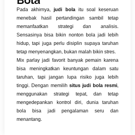
Bola
Pada akhirnya,
judi bola
itu soal keseruan
menebak hasil pertandingan sambil tetap
memanfaatkan strategi dan analisis.
Sensasinya bisa bikin nonton bola jadi lebih
hidup, tapi juga perlu disiplin supaya taruhan
tetap menyenangkan, bukan malah bikin stres.
Mix parlay jadi favorit banyak pemain karena
bisa meningkatkan keuntungan dalam satu
taruhan, tapi jangan lupa risiko juga lebih
tinggi. Dengan memilih
situs judi bola resmi
,
menggunakan strategi tepat, dan tetap
mengedepankan kontrol diri, dunia taruhan
bola bisa jadi pengalaman seru dan
menantang.