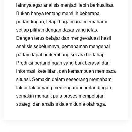
lainnya agar analisis menjadi lebih berkualitas.
Bukan hanya tentang memilih beberapa
pertandingan, tetapi bagaimana memahami
setiap pilihan dengan dasar yang jelas.
Dengan terus belajar dan mengevaluasi hasil
analisis sebelumnya, pemahaman mengenai
parlay dapat berkembang secara bertahap.
Prediksi pertandingan yang baik berasal dari
informasi, ketelitian, dan kemampuan membaca
situasi. Semakin dalam seseorang memahami
faktor-faktor yang memengaruhi pertandingan,
semakin menarik pula proses mempelajari
strategi dan analisis dalam dunia olahraga.