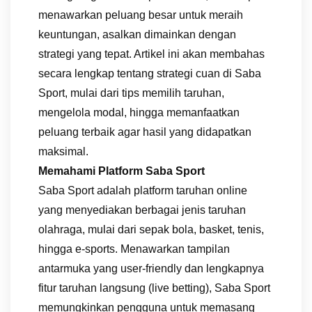
menawarkan peluang besar untuk meraih
keuntungan, asalkan dimainkan dengan
strategi yang tepat. Artikel ini akan membahas
secara lengkap tentang strategi cuan di Saba
Sport, mulai dari tips memilih taruhan,
mengelola modal, hingga memanfaatkan
peluang terbaik agar hasil yang didapatkan
maksimal.
Memahami Platform Saba Sport
Saba Sport adalah platform taruhan online
yang menyediakan berbagai jenis taruhan
olahraga, mulai dari sepak bola, basket, tenis,
hingga e-sports. Menawarkan tampilan
antarmuka yang user-friendly dan lengkapnya
fitur taruhan langsung (live betting), Saba Sport
memungkinkan pengguna untuk memasang