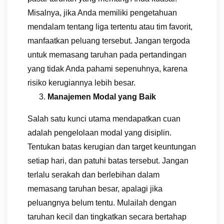
Misalnya, jika Anda memiliki pengetahuan
mendalam tentang liga tertentu atau tim favorit,
manfaatkan peluang tersebut. Jangan tergoda
untuk memasang taruhan pada pertandingan
yang tidak Anda pahami sepenuhnya, karena
risiko kerugiannya lebih besar.
Manajemen Modal yang Baik
Salah satu kunci utama mendapatkan cuan
adalah pengelolaan modal yang disiplin.
Tentukan batas kerugian dan target keuntungan
setiap hari, dan patuhi batas tersebut. Jangan
terlalu serakah dan berlebihan dalam
memasang taruhan besar, apalagi jika
peluangnya belum tentu. Mulailah dengan
taruhan kecil dan tingkatkan secara bertahap