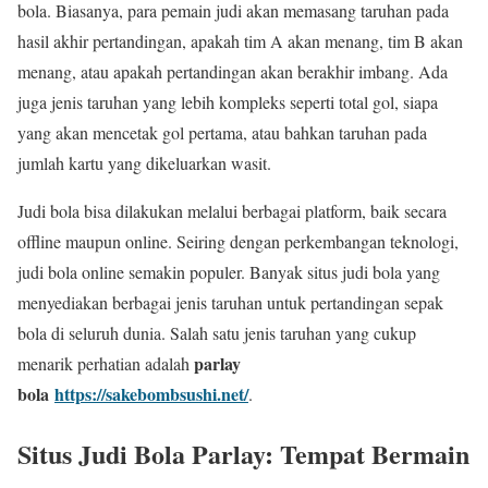
bola. Biasanya, para pemain judi akan memasang taruhan pada
hasil akhir pertandingan, apakah tim A akan menang, tim B akan
menang, atau apakah pertandingan akan berakhir imbang. Ada
juga jenis taruhan yang lebih kompleks seperti total gol, siapa
yang akan mencetak gol pertama, atau bahkan taruhan pada
jumlah kartu yang dikeluarkan wasit.
Judi bola bisa dilakukan melalui berbagai platform, baik secara
offline maupun online. Seiring dengan perkembangan teknologi,
judi bola online semakin populer. Banyak situs judi bola yang
menyediakan berbagai jenis taruhan untuk pertandingan sepak
bola di seluruh dunia. Salah satu jenis taruhan yang cukup
parlay
menarik perhatian adalah
bola
https://sakebombsushi.net/
.
Situs Judi Bola Parlay: Tempat Bermain