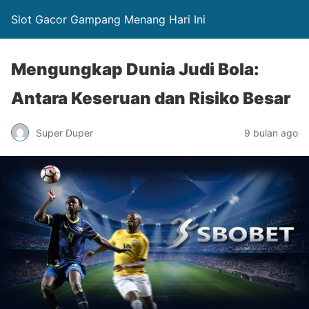
Slot Gacor Gampang Menang Hari Ini
Mengungkap Dunia Judi Bola:
Antara Keseruan dan Risiko Besar
Super Duper
9 bulan ago