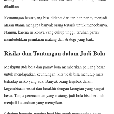
dikalikan.
Keuntungan besar yang bisa didapat dari taruhan parlay menjadi
alasan utama mengapa banyak orang tertarik untuk mencobanya.
Namun, karena risikonya yang cukup tinggi, taruhan parlay
membutuhkan pemikiran matang dan strategi yang baik.
Risiko dan Tantangan dalam Judi Bola
Meskipun judi bola dan parlay bola memberikan peluang besar
untuk mendapatkan keuntungan, kita tidak bisa menutup mata
terhadap risiko yang ada. Banyak orang terjebak dalam
kegembiraan sesaat dan berakhir dengan kerugian yang sangat
besar. Tanpa perencanaan yang matang, judi bola bisa berubah
menjadi kecanduan yang merugikan.
Sebelum bermain, penting bagi kita untuk menentukan batas