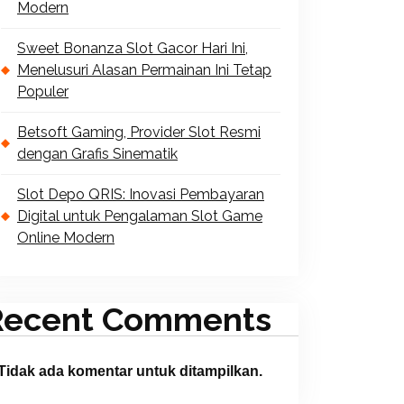
Modern
Sweet Bonanza Slot Gacor Hari Ini,
Menelusuri Alasan Permainan Ini Tetap
Populer
Betsoft Gaming, Provider Slot Resmi
dengan Grafis Sinematik
Slot Depo QRIS: Inovasi Pembayaran
Digital untuk Pengalaman Slot Game
Online Modern
Recent Comments
Tidak ada komentar untuk ditampilkan.