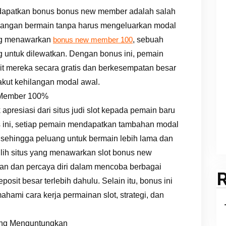
endapatkan bonus bonus new member adalah salah
langan bermain tanpa harus mengeluarkan modal
yang menawarkan
, sebuah
bonus new member 100
 untuk dilewatkan. Dengan bonus ini, pemain
rit mereka secara gratis dan berkesempatan besar
kut kehilangan modal awal.
Member 100%
resiasi dari situs judi slot kepada pemain baru
s ini, setiap pemain mendapatkan tambahan modal
 sehingga peluang untuk bermain lebih lama dan
lih situs yang menawarkan slot bonus new
n dan percaya diri dalam mencoba berbagai
osit besar terlebih dahulu. Selain itu, bonus ini
hami cara kerja permainan slot, strategi, dan
ang Menguntungkan