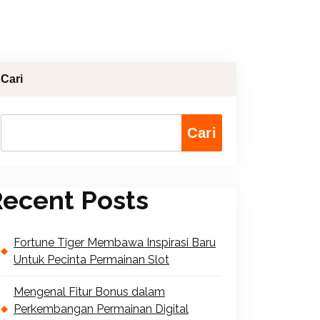
Cari
Cari
ecent Posts
Fortune Tiger Membawa Inspirasi Baru
Untuk Pecinta Permainan Slot
Mengenal Fitur Bonus dalam
Perkembangan Permainan Digital