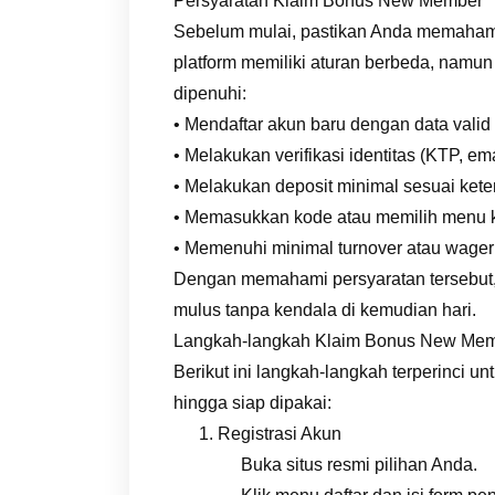
Persyaratan Klaim Bonus New Member
Sebelum mulai, pastikan Anda memahami 
platform memiliki aturan berbeda, namun
dipenuhi:
• Mendaftar akun baru dengan data valid
• Melakukan verifikasi identitas (KTP, em
• Melakukan deposit minimal sesuai keten
• Memasukkan kode atau memilih menu 
• Memenuhi minimal turnover atau wager
Dengan memahami persyaratan tersebut,
mulus tanpa kendala di kemudian hari.
Langkah-langkah Klaim Bonus New Me
Berikut ini langkah-langkah terperinci
hingga siap dipakai:
Registrasi Akun
Buka situs resmi pilihan Anda.