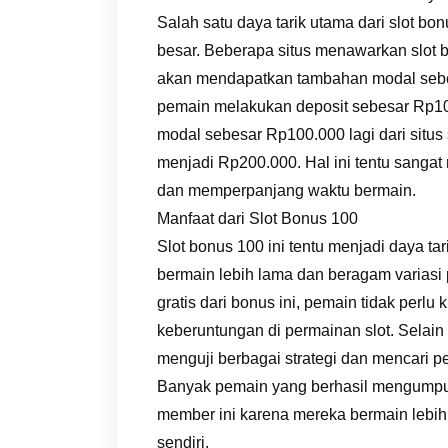
Salah satu daya tarik utama dari slot 
besar. Beberapa situs menawarkan slot
akan mendapatkan tambahan modal sebes
pemain melakukan deposit sebesar Rp1
modal sebesar Rp100.000 lagi dari situs 
menjadi Rp200.000. Hal ini tentu sang
dan memperpanjang waktu bermain.
Manfaat dari Slot Bonus 100
Slot bonus 100 ini tentu menjadi daya t
bermain lebih lama dan beragam variasi
gratis dari bonus ini, pemain tidak perl
keberuntungan di permainan slot. Selain
menguji berbagai strategi dan mencari 
Banyak pemain yang berhasil mengumpu
member ini karena mereka bermain lebih 
sendiri.