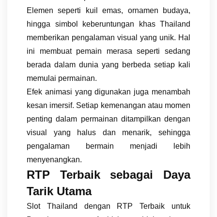
Elemen seperti kuil emas, ornamen budaya,
hingga simbol keberuntungan khas Thailand
memberikan pengalaman visual yang unik. Hal
ini membuat pemain merasa seperti sedang
berada dalam dunia yang berbeda setiap kali
memulai permainan.
Efek animasi yang digunakan juga menambah
kesan imersif. Setiap kemenangan atau momen
penting dalam permainan ditampilkan dengan
visual yang halus dan menarik, sehingga
pengalaman bermain menjadi lebih
menyenangkan.
RTP Terbaik sebagai Daya
Tarik Utama
Slot Thailand dengan RTP Terbaik untuk