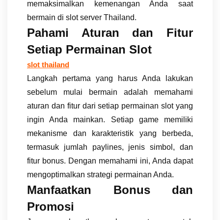
memaksimalkan kemenangan Anda saat
bermain di slot server Thailand.
Pahami Aturan dan Fitur
Setiap Permainan Slot
slot thailand
Langkah pertama yang harus Anda lakukan
sebelum mulai bermain adalah memahami
aturan dan fitur dari setiap permainan slot yang
ingin Anda mainkan. Setiap game memiliki
mekanisme dan karakteristik yang berbeda,
termasuk jumlah paylines, jenis simbol, dan
fitur bonus. Dengan memahami ini, Anda dapat
mengoptimalkan strategi permainan Anda.
Manfaatkan Bonus dan
Promosi