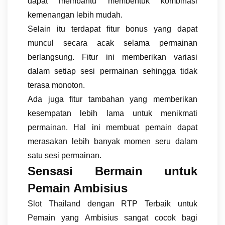
dapat membantu membentuk kombinasi
kemenangan lebih mudah.
Selain itu terdapat fitur bonus yang dapat
muncul secara acak selama permainan
berlangsung. Fitur ini memberikan variasi
dalam setiap sesi permainan sehingga tidak
terasa monoton.
Ada juga fitur tambahan yang memberikan
kesempatan lebih lama untuk menikmati
permainan. Hal ini membuat pemain dapat
merasakan lebih banyak momen seru dalam
satu sesi permainan.
Sensasi Bermain untuk
Pemain Ambisius
Slot Thailand dengan RTP Terbaik untuk
Pemain yang Ambisius sangat cocok bagi