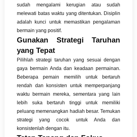
sudah mengalami kerugian atau sudah
melewati batas waktu yang ditentukan. Disiplin
adalah kunci untuk memastikan pengalaman
bermain yang positif.
Gunakan Strategi Taruhan
yang Tepat
Pilihlah strategi taruhan yang sesuai dengan
gaya bermain Anda dan keadaan permainan.
Beberapa pemain memilih untuk bertaruh
rendah dan konsisten untuk memperpanjang
waktu bermain mereka, sementara yang lain
lebih suka bertaruh tinggi untuk memiliki
peluang memenangkan hadiah besar. Temukan
strategi yang cocok untuk Anda dan
konsistenlah dengan itu.