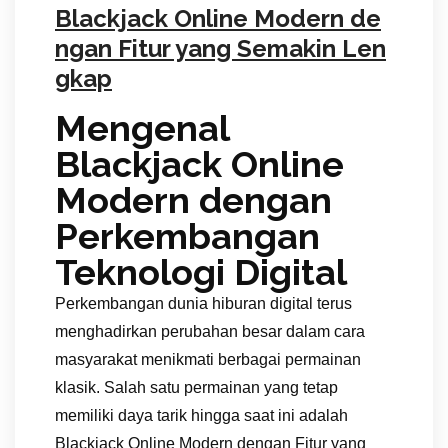
Blackjack Online Modern de
ngan Fitur yang Semakin Len
gkap
Mengenal
Blackjack Online
Modern dengan
Perkembangan
Teknologi Digital
Perkembangan dunia hiburan digital terus
menghadirkan perubahan besar dalam cara
masyarakat menikmati berbagai permainan
klasik. Salah satu permainan yang tetap
memiliki daya tarik hingga saat ini adalah
Blackjack Online Modern dengan Fitur yang