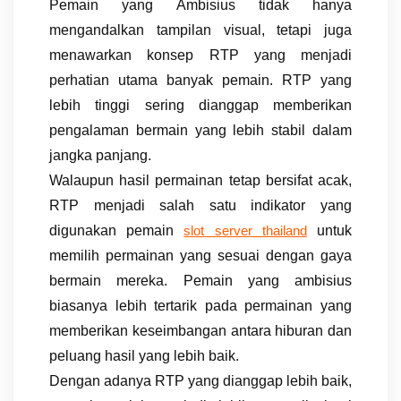
Pemain yang Ambisius tidak hanya
mengandalkan tampilan visual, tetapi juga
menawarkan konsep RTP yang menjadi
perhatian utama banyak pemain. RTP yang
lebih tinggi sering dianggap memberikan
pengalaman bermain yang lebih stabil dalam
jangka panjang.
Walaupun hasil permainan tetap bersifat acak,
RTP menjadi salah satu indikator yang
digunakan pemain
untuk
slot server thailand
memilih permainan yang sesuai dengan gaya
bermain mereka. Pemain yang ambisius
biasanya lebih tertarik pada permainan yang
memberikan keseimbangan antara hiburan dan
peluang hasil yang lebih baik.
Dengan adanya RTP yang dianggap lebih baik,