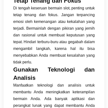
Tetap Tenang dan Fokus
Di tengah keseruan bermain slot, penting untuk
tetap tenang dan fokus. Jangan terpancing
emosi oleh kemenangan atau kekalahan yang
terjadi. Bermainlah dengan pikiran yang jernih
dan rasional untuk membuat keputusan yang
tepat. Hindari terburu-buru atau gegabah dalam
mengambil langkah, karena hal itu bisa
menyebabkan Anda membuat kesalahan yang
tidak perlu.
Gunakan Teknologi dan
Analisis
Manfaatkan teknologi dan analisis untuk
membantu Anda meningkatkan keterampilan
bermain Anda. Ada banyak aplikasi dan
perangkat lunak yang dapat membantu Anda