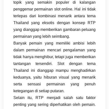
topik yang semakin populer di kalangan
penggemar permainan slot online. Hal ini tidak
terlepas dari kombinasi menarik antara tema
Thailand yang eksotis dengan konsep RTP
yang dianggap memberikan gambaran peluang
permainan yang lebih seimbang.
Banyak pemain yang memiliki ambisi lebih
dalam permainan mencari pengalaman yang
tidak hanya menghibur, tetapi juga memberikan
tantangan tersendiri. Slot dengan tema
Thailand ini dianggap mampu menghadirkan
keduanya, yaitu hiburan visual yang menarik
serta sensasi permainan yang penuh
ketegangan di setiap putaran.
Selain itu, RTP menjadi salah satu faktor
penting yang sering diperhatikan oleh pemain.