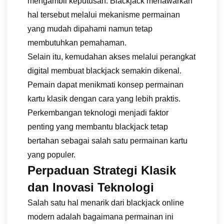
mengambil keputusan. Blackjack menawarkan
hal tersebut melalui mekanisme permainan
yang mudah dipahami namun tetap
membutuhkan pemahaman.
Selain itu, kemudahan akses melalui perangkat
digital membuat blackjack semakin dikenal.
Pemain dapat menikmati konsep permainan
kartu klasik dengan cara yang lebih praktis.
Perkembangan teknologi menjadi faktor
penting yang membantu blackjack tetap
bertahan sebagai salah satu permainan kartu
yang populer.
Perpaduan Strategi Klasik
dan Inovasi Teknologi
Salah satu hal menarik dari blackjack online
modern adalah bagaimana permainan ini