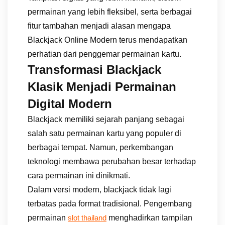
permainan yang lebih fleksibel, serta berbagai
fitur tambahan menjadi alasan mengapa
Blackjack Online Modern terus mendapatkan
perhatian dari penggemar permainan kartu.
Transformasi Blackjack
Klasik Menjadi Permainan
Digital Modern
Blackjack memiliki sejarah panjang sebagai
salah satu permainan kartu yang populer di
berbagai tempat. Namun, perkembangan
teknologi membawa perubahan besar terhadap
cara permainan ini dinikmati.
Dalam versi modern, blackjack tidak lagi
terbatas pada format tradisional. Pengembang
permainan
menghadirkan tampilan
slot thailand