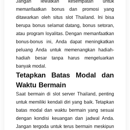
Jangan lewatkan kesempatan untuk
memanfaatkan bonus dan promosi yang
ditawarkan oleh situs slot Thailand. Ini bisa
berupa bonus selamat datang, bonus setoran,
atau program loyalitas. Dengan memanfaatkan
bonus-bonus ini, Anda dapat meningkatkan
peluang Anda untuk memenangkan hadiah-
hadiah besar tanpa harus mengeluarkan
banyak modal.
Tetapkan Batas Modal dan
Waktu Bermain
Saat bermain di slot server Thailand, penting
untuk memiliki kendali diri yang baik. Tetapkan
batas modal dan waktu bermain yang sesuai
dengan kondisi keuangan dan jadwal Anda.
Jangan tergoda untuk terus bermain meskipun