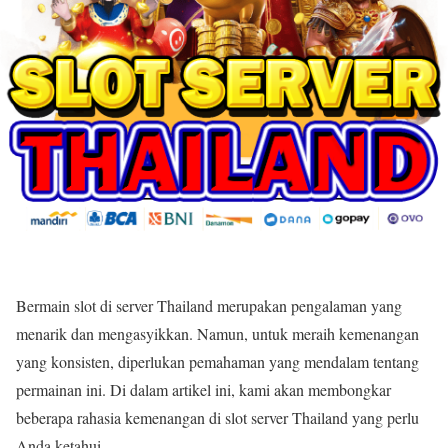
Bermain slot di server Thailand merupakan pengalaman yang
menarik dan mengasyikkan. Namun, untuk meraih kemenangan
yang konsisten, diperlukan pemahaman yang mendalam tentang
permainan ini. Di dalam artikel ini, kami akan membongkar
beberapa rahasia kemenangan di slot server Thailand yang perlu
Anda ketahui.