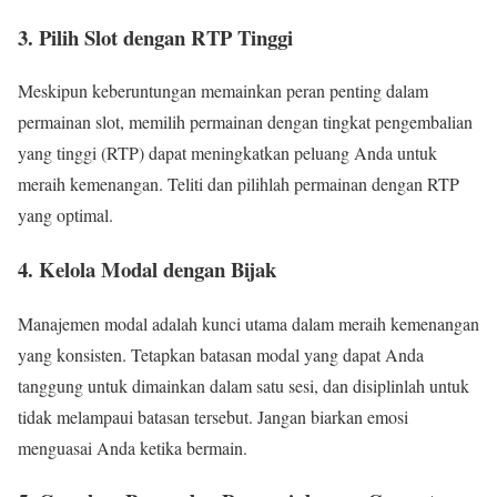
3. Pilih Slot dengan RTP Tinggi
Meskipun keberuntungan memainkan peran penting dalam
permainan slot, memilih permainan dengan tingkat pengembalian
yang tinggi (RTP) dapat meningkatkan peluang Anda untuk
meraih kemenangan. Teliti dan pilihlah permainan dengan RTP
yang optimal.
4. Kelola Modal dengan Bijak
Manajemen modal adalah kunci utama dalam meraih kemenangan
yang konsisten. Tetapkan batasan modal yang dapat Anda
tanggung untuk dimainkan dalam satu sesi, dan disiplinlah untuk
tidak melampaui batasan tersebut. Jangan biarkan emosi
menguasai Anda ketika bermain.