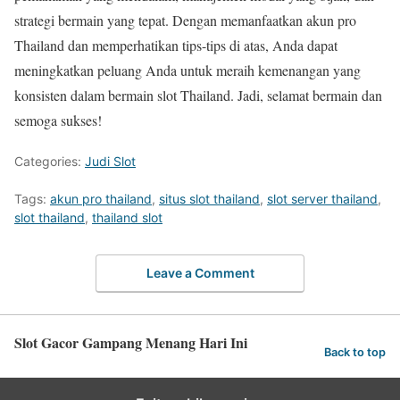
strategi bermain yang tepat. Dengan memanfaatkan akun pro
Thailand dan memperhatikan tips-tips di atas, Anda dapat
meningkatkan peluang Anda untuk meraih kemenangan yang
konsisten dalam bermain slot Thailand. Jadi, selamat bermain dan
semoga sukses!
Categories:
Judi Slot
Tags:
akun pro thailand
,
situs slot thailand
,
slot server thailand
,
slot thailand
,
thailand slot
Leave a Comment
Slot Gacor Gampang Menang Hari Ini
Back to top