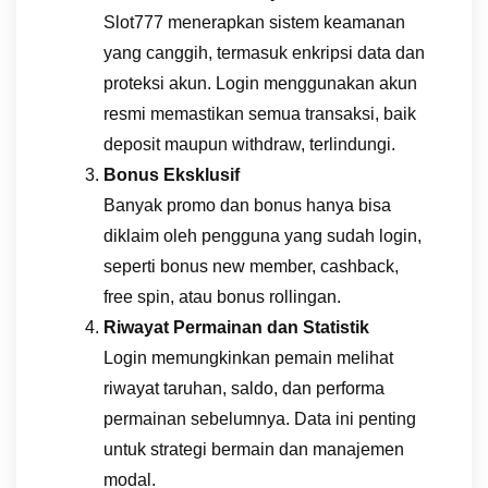
Slot777 menerapkan sistem keamanan
yang canggih, termasuk enkripsi data dan
proteksi akun. Login menggunakan akun
resmi memastikan semua transaksi, baik
deposit maupun withdraw, terlindungi.
Bonus Eksklusif
Banyak promo dan bonus hanya bisa
diklaim oleh pengguna yang sudah login,
seperti bonus new member, cashback,
free spin, atau bonus rollingan.
Riwayat Permainan dan Statistik
Login memungkinkan pemain melihat
riwayat taruhan, saldo, dan performa
permainan sebelumnya. Data ini penting
untuk strategi bermain dan manajemen
modal.