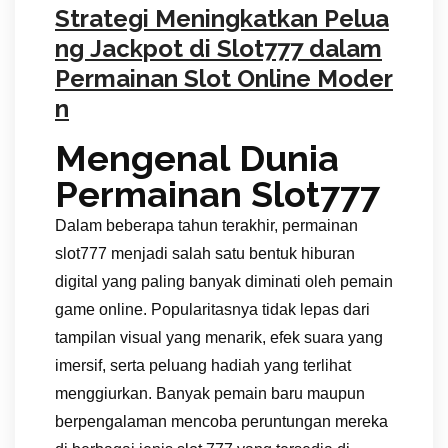
Strategi Meningkatkan Pelua
ng Jackpot di Slot777 dalam
Permainan Slot Online Moder
n
Mengenal Dunia
Permainan Slot777
Dalam beberapa tahun terakhir, permainan
slot777 menjadi salah satu bentuk hiburan
digital yang paling banyak diminati oleh pemain
game online. Popularitasnya tidak lepas dari
tampilan visual yang menarik, efek suara yang
imersif, serta peluang hadiah yang terlihat
menggiurkan. Banyak pemain baru maupun
berpengalaman mencoba peruntungan mereka