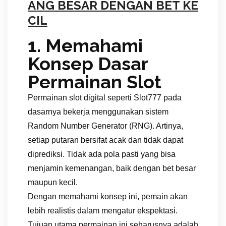
ANG BESAR DENGAN BET KE
CIL
1. Memahami
Konsep Dasar
Permainan Slot
Permainan slot digital seperti Slot777 pada
dasarnya bekerja menggunakan sistem
Random Number Generator (RNG). Artinya,
setiap putaran bersifat acak dan tidak dapat
diprediksi. Tidak ada pola pasti yang bisa
menjamin kemenangan, baik dengan bet besar
maupun kecil.
Dengan memahami konsep ini, pemain akan
lebih realistis dalam mengatur ekspektasi.
Tujuan utama permainan ini seharusnya adalah