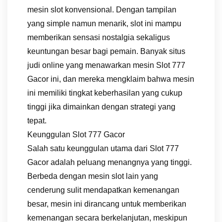
mesin slot konvensional. Dengan tampilan
yang simple namun menarik, slot ini mampu
memberikan sensasi nostalgia sekaligus
keuntungan besar bagi pemain. Banyak situs
judi online yang menawarkan mesin Slot 777
Gacor ini, dan mereka mengklaim bahwa mesin
ini memiliki tingkat keberhasilan yang cukup
tinggi jika dimainkan dengan strategi yang
tepat.
Keunggulan Slot 777 Gacor
Salah satu keunggulan utama dari Slot 777
Gacor adalah peluang menangnya yang tinggi.
Berbeda dengan mesin slot lain yang
cenderung sulit mendapatkan kemenangan
besar, mesin ini dirancang untuk memberikan
kemenangan secara berkelanjutan, meskipun