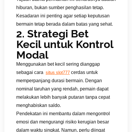
hiburan, bukan sumber penghasilan tetap.
Kesadaran ini penting agar setiap keputusan
bermain tetap berada dalam batas yang sehat.
2. Strategi Bet
Kecil untuk Kontrol
Modal
Menggunakan bet kecil sering dianggap
sebagai cara
cerdas untuk
situs slot777
memperpanjang durasi bermain. Dengan
nominal taruhan yang rendah, pemain dapat
melakukan lebih banyak putaran tanpa cepat
menghabiskan saldo.
Pendekatan ini membantu dalam mengontrol
emosi dan mengurangi risiko kerugian besar
dalam waktu singkat. Namun, perlu diingat