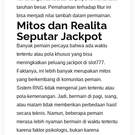
taruhan besar. Pemahaman terhadap fitur ini
bisa menjadi nilai tambah dalam permainan.
Mitos dan Realita
Seputar Jackpot
Banyak pemain percaya bahwa ada waktu
tertentu atau pola khusus yang bisa
meningkatkan peluang jackpot di slot777.
Faktanya, ini lebih banyak merupakan mitos
yang berkembang di komunitas pemain.
Sistem RNG tidak mengenal jam tertentu atau
pola kemenangan. Jadi, bermain di pagi, siang,
atau malam tidak memberikan perbedaan hasil
secara teknis. Namun, beberapa pemain
merasa lebih nyaman bermain di waktu tertentu
karena faktor psikologis, bukan karena