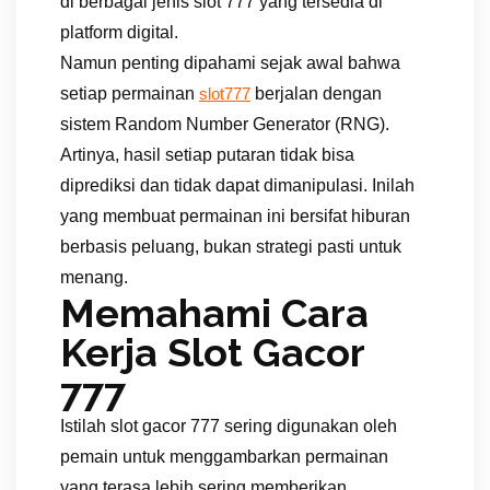
di berbagai jenis slot 777 yang tersedia di
platform digital.
Namun penting dipahami sejak awal bahwa
setiap permainan
berjalan dengan
slot777
sistem Random Number Generator (RNG).
Artinya, hasil setiap putaran tidak bisa
diprediksi dan tidak dapat dimanipulasi. Inilah
yang membuat permainan ini bersifat hiburan
berbasis peluang, bukan strategi pasti untuk
menang.
Memahami Cara
Kerja Slot Gacor
777
Istilah slot gacor 777 sering digunakan oleh
pemain untuk menggambarkan permainan
yang terasa lebih sering memberikan