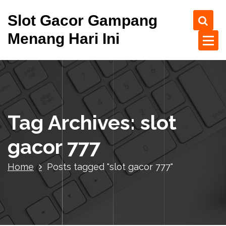
S
Slot Gacor Gampang
k
i
Menang Hari Ini
p
t
o
c
o
n
t
Tag Archives: slot
e
n
gacor 777
t
Home
Posts tagged "slot gacor 777"