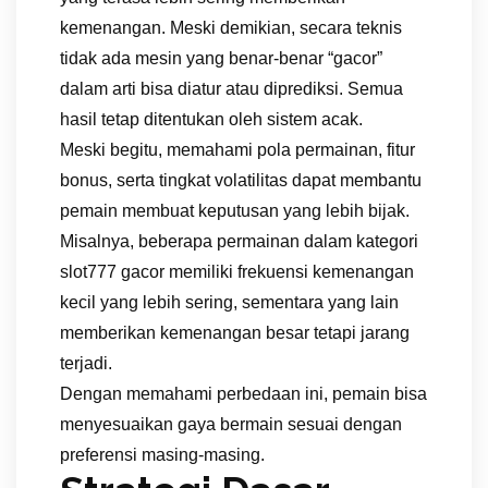
kemenangan. Meski demikian, secara teknis
tidak ada mesin yang benar-benar “gacor”
dalam arti bisa diatur atau diprediksi. Semua
hasil tetap ditentukan oleh sistem acak.
Meski begitu, memahami pola permainan, fitur
bonus, serta tingkat volatilitas dapat membantu
pemain membuat keputusan yang lebih bijak.
Misalnya, beberapa permainan dalam kategori
slot777 gacor memiliki frekuensi kemenangan
kecil yang lebih sering, sementara yang lain
memberikan kemenangan besar tetapi jarang
terjadi.
Dengan memahami perbedaan ini, pemain bisa
menyesuaikan gaya bermain sesuai dengan
preferensi masing-masing.