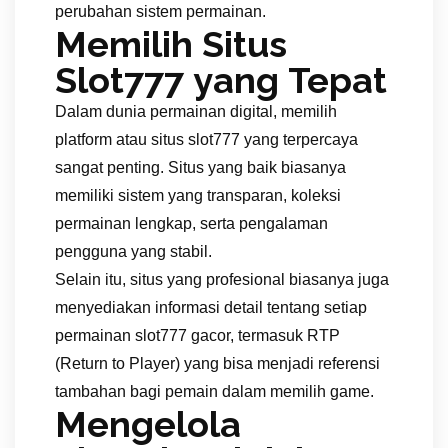
perubahan sistem permainan.
Memilih Situs
Slot777 yang Tepat
Dalam dunia permainan digital, memilih
platform atau situs slot777 yang terpercaya
sangat penting. Situs yang baik biasanya
memiliki sistem yang transparan, koleksi
permainan lengkap, serta pengalaman
pengguna yang stabil.
Selain itu, situs yang profesional biasanya juga
menyediakan informasi detail tentang setiap
permainan slot777 gacor, termasuk RTP
(Return to Player) yang bisa menjadi referensi
tambahan bagi pemain dalam memilih game.
Mengelola