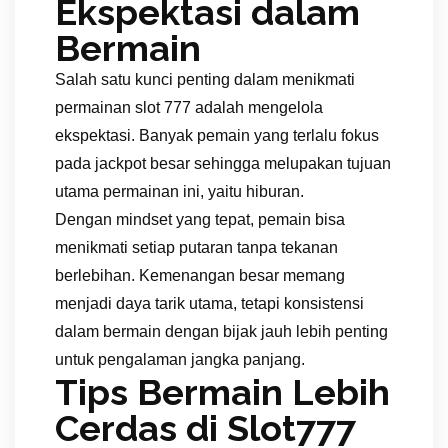
Ekspektasi dalam
Bermain
Salah satu kunci penting dalam menikmati
permainan slot 777 adalah mengelola
ekspektasi. Banyak pemain yang terlalu fokus
pada jackpot besar sehingga melupakan tujuan
utama permainan ini, yaitu hiburan.
Dengan mindset yang tepat, pemain bisa
menikmati setiap putaran tanpa tekanan
berlebihan. Kemenangan besar memang
menjadi daya tarik utama, tetapi konsistensi
dalam bermain dengan bijak jauh lebih penting
untuk pengalaman jangka panjang.
Tips Bermain Lebih
Cerdas di Slot777