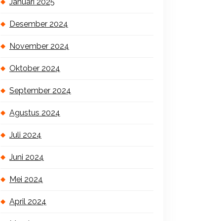
Januari 2025
Desember 2024
November 2024
Oktober 2024
September 2024
Agustus 2024
Juli 2024
Juni 2024
Mei 2024
April 2024