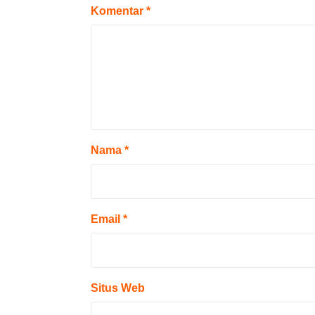
Komentar
*
Nama
*
Email
*
Situs Web