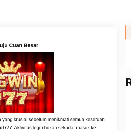
uju Cuan Besar
R
ma yang krusial sebelum menikmati semua keseruan
lot777
. Aktivitas login bukan sekadar masuk ke