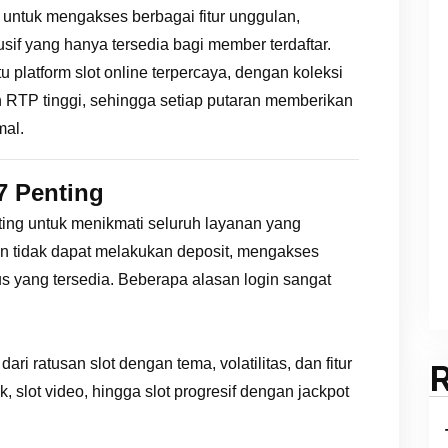
g untuk mengakses berbagai fitur unggulan,
if yang hanya tersedia bagi member terdaftar.
u platform slot online terpercaya, dengan koleksi
 RTP tinggi, sehingga setiap putaran memberikan
mal.
7 Penting
ing untuk menikmati seluruh layanan yang
in tidak dapat melakukan deposit, mengakses
s yang tersedia. Beberapa alasan login sangat
ari ratusan slot dengan tema, volatilitas, dan fitur
k, slot video, hingga slot progresif dengan jackpot