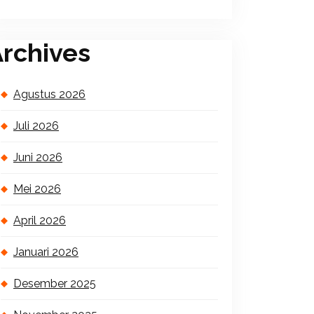
rchives
Agustus 2026
Juli 2026
Juni 2026
Mei 2026
April 2026
Januari 2026
Desember 2025