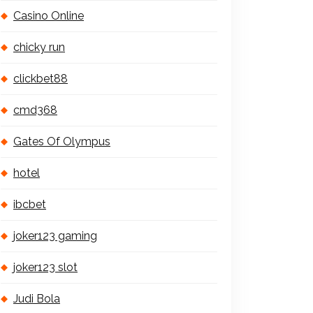
Casino Online
chicky run
clickbet88
cmd368
Gates Of Olympus
hotel
ibcbet
joker123 gaming
joker123 slot
Judi Bola