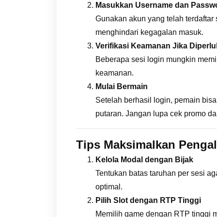
Masukkan Username dan Passw
Gunakan akun yang telah terdaftar 
menghindari kegagalan masuk.
Verifikasi Keamanan Jika Diperl
Beberapa sesi login mungkin memin
keamanan.
Mulai Bermain
Setelah berhasil login, pemain bisa
putaran. Jangan lupa cek promo d
Tips Maksimalkan Penga
Kelola Modal dengan Bijak
Tentukan batas taruhan per sesi a
optimal.
Pilih Slot dengan RTP Tinggi
Memilih game dengan RTP tinggi