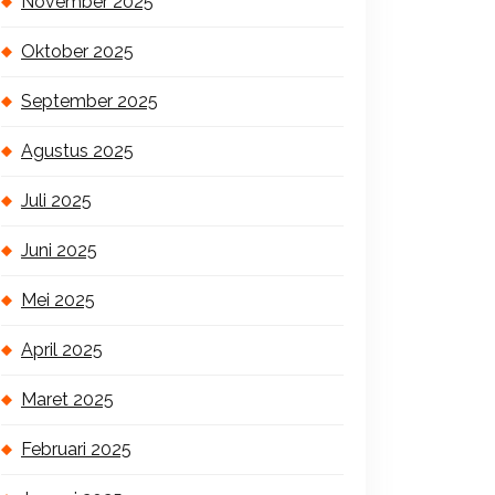
November 2025
Oktober 2025
September 2025
Agustus 2025
Juli 2025
Juni 2025
Mei 2025
April 2025
Maret 2025
Februari 2025