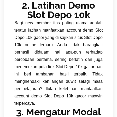
2. Latihan Demo
Slot Depo 10k
Bagi new member tips paling utama adalah
teratur latihan manfaatkan account demo Slot
Depo 10k gacor yang di sajikan situs Slot Depo
10k online terbaru. Anda tidak barangkali
berhasil didalam hal apa-pun terhadap
percobaan pertama, sering berlatih dan juga
menemukan pola link Slot Depo 10k gacor hari
ini beri tambahan hasil terbaik. Tidak
menghendaki kehilangan duwit selagi masa
pembelajaran? Itulah kelebihan manfaatkan
account demo Slot Depo 10k gacor maxwin
terpercaya.
3. Mengatur Modal