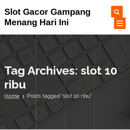
S
Slot Gacor Gampang
k
i
Menang Hari Ini
p
t
o
c
o
n
t
Tag Archives: slot 10
e
n
ribu
t
Home
Posts tagged "slot 10 ribu"