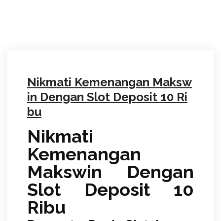
Nikmati Kemenangan Maksw
in Dengan Slot Deposit 10 Ri
bu
Nikmati
Kemenangan
Makswin Dengan
Slot Deposit 10
Ribu