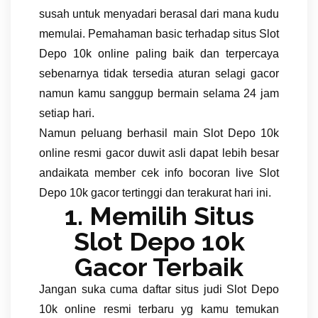
susah untuk menyadari berasal dari mana kudu
memulai. Pemahaman basic terhadap situs Slot
Depo 10k online paling baik dan terpercaya
sebenarnya tidak tersedia aturan selagi gacor
namun kamu sanggup bermain selama 24 jam
setiap hari.
Namun peluang berhasil main Slot Depo 10k
online resmi gacor duwit asli dapat lebih besar
andaikata member cek info bocoran live Slot
Depo 10k gacor tertinggi dan terakurat hari ini.
1. Memilih Situs
Slot Depo 10k
Gacor Terbaik
Jangan suka cuma daftar situs judi Slot Depo
10k online resmi terbaru yg kamu temukan