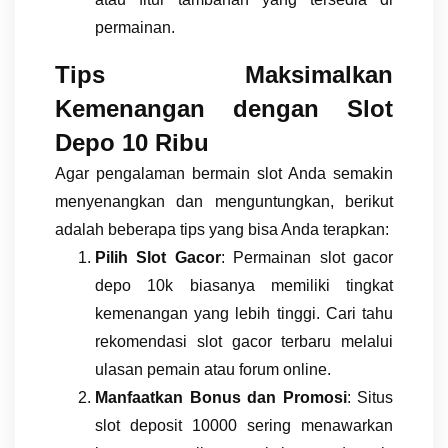
permainan.
Tips Maksimalkan
Kemenangan dengan Slot
Depo 10 Ribu
Agar pengalaman bermain slot Anda semakin
menyenangkan dan menguntungkan, berikut
adalah beberapa tips yang bisa Anda terapkan:
Pilih Slot Gacor
: Permainan slot gacor
depo 10k biasanya memiliki tingkat
kemenangan yang lebih tinggi. Cari tahu
rekomendasi slot gacor terbaru melalui
ulasan pemain atau forum online.
Manfaatkan Bonus dan Promosi
: Situs
slot deposit 10000 sering menawarkan