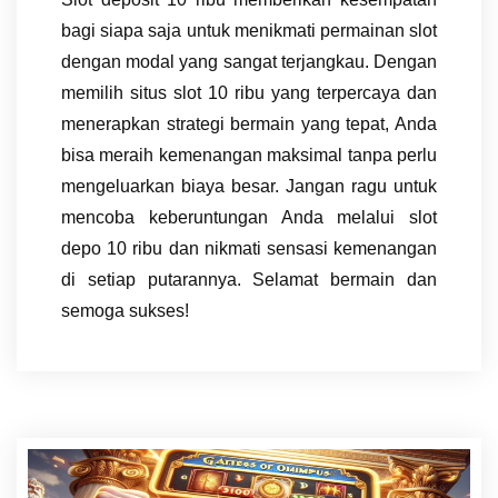
bagi siapa saja untuk menikmati permainan slot
dengan modal yang sangat terjangkau. Dengan
memilih situs slot 10 ribu yang terpercaya dan
menerapkan strategi bermain yang tepat, Anda
bisa meraih kemenangan maksimal tanpa perlu
mengeluarkan biaya besar. Jangan ragu untuk
mencoba keberuntungan Anda melalui slot
depo 10 ribu dan nikmati sensasi kemenangan
di setiap putarannya. Selamat bermain dan
semoga sukses!