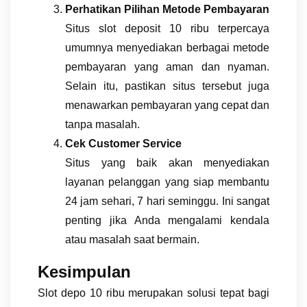
Perhatikan Pilihan Metode Pembayaran
Situs slot deposit 10 ribu terpercaya
umumnya menyediakan berbagai metode
pembayaran yang aman dan nyaman.
Selain itu, pastikan situs tersebut juga
menawarkan pembayaran yang cepat dan
tanpa masalah.
Cek Customer Service
Situs yang baik akan menyediakan
layanan pelanggan yang siap membantu
24 jam sehari, 7 hari seminggu. Ini sangat
penting jika Anda mengalami kendala
atau masalah saat bermain.
Kesimpulan
Slot depo 10 ribu merupakan solusi tepat bagi