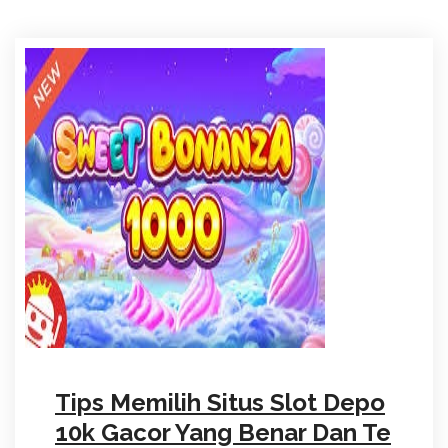
Tips Memilih Situs Slot Depo
10k Gacor Yang Benar Dan Te