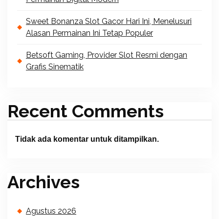
Sweet Bonanza Slot Gacor Hari Ini, Menelusuri
Alasan Permainan Ini Tetap Populer
Betsoft Gaming, Provider Slot Resmi dengan
Grafis Sinematik
Recent Comments
Tidak ada komentar untuk ditampilkan.
Archives
Agustus 2026