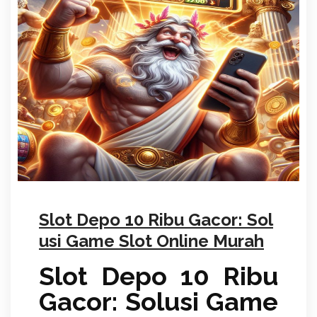
Slot Depo 10 Ribu Gacor: Sol
usi Game Slot Online Murah
Slot Depo 10 Ribu
Gacor: Solusi Game