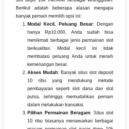
Berikut adalah beberapa alasan mengapa
banyak pemain memilih opsi ini:
Modal Kecil, Peluang Besar
: Dengan
hanya Rp10.000, Anda sudah bisa
menikmati berbagai jenis permainan slot
berkualitas. Modal kecil ini tidak
membatasi peluang Anda untuk meraih
kemenangan besar.
Akses Mudah
: Banyak situs slot deposit
10 ribu yang mendukung metode
pembayaran seperti slot dana dan slot
pulsa, sehingga memudahkan pemain
dalam melakukan transaksi.
Pilihan Permainan Beragam
: Situs slot
10 ribu biasanya menawarkan berbagai
macam permainan slot gacor depo 10k