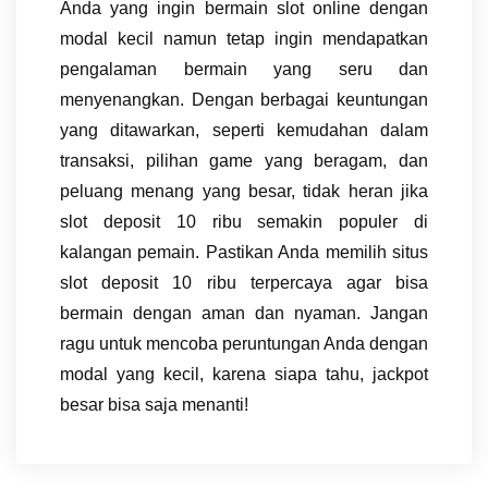
Anda yang ingin bermain slot online dengan
modal kecil namun tetap ingin mendapatkan
pengalaman bermain yang seru dan
menyenangkan. Dengan berbagai keuntungan
yang ditawarkan, seperti kemudahan dalam
transaksi, pilihan game yang beragam, dan
peluang menang yang besar, tidak heran jika
slot deposit 10 ribu semakin populer di
kalangan pemain. Pastikan Anda memilih situs
slot deposit 10 ribu terpercaya agar bisa
bermain dengan aman dan nyaman. Jangan
ragu untuk mencoba peruntungan Anda dengan
modal yang kecil, karena siapa tahu, jackpot
besar bisa saja menanti!