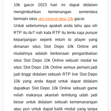
10k gacor 2023 hari ini dapat didalam
mengimbuhkan kemenangan sementara
bermain situs
gacor.
slot minimal depo 10k
Untuk sebelumnya apakah anda tahu apa sih
RTP itu itu? nah kata RTP itu tentu saja punyai
kepanjangan seperti return to player yang
dimanan situs Slot Depo 10k Online arti
mudahnya adalah berkenaan pengambalian
situs Slot Depo 10k Online sebuah modal ke
situs Slot Depo 10k Online semua pemain.jadi
jadi tinggi didalam sebuah RTP live Slot Depo
10k yang anda dapat untuk dapat didalam
dapatkan Slot Depo 10k Online sebuah game
inilah makanya akanlah terhitung udah jadi
besar untuk didalam sebuah kemenanangan
atau pun untuk dapat balik modal yang tanpa