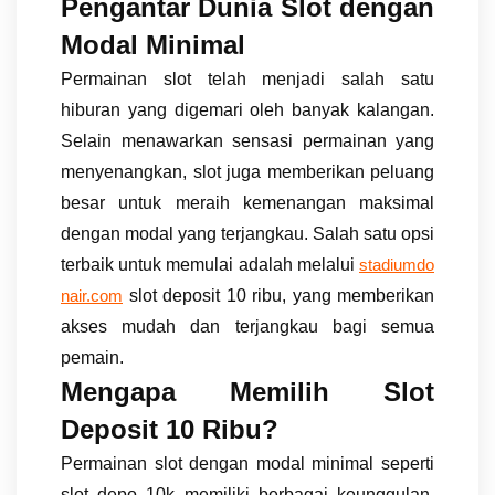
Pengantar Dunia Slot dengan
Modal Minimal
Permainan slot telah menjadi salah satu
hiburan yang digemari oleh banyak kalangan.
Selain menawarkan sensasi permainan yang
menyenangkan, slot juga memberikan peluang
besar untuk meraih kemenangan maksimal
dengan modal yang terjangkau. Salah satu opsi
terbaik untuk memulai adalah melalui
stadiumdo
slot deposit 10 ribu, yang memberikan
nair.com
akses mudah dan terjangkau bagi semua
pemain.
Mengapa Memilih Slot
Deposit 10 Ribu?
Permainan slot dengan modal minimal seperti
slot depo 10k memiliki berbagai keunggulan.