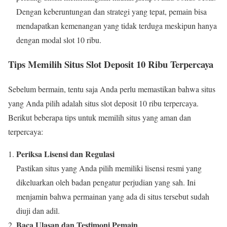
Dengan keberuntungan dan strategi yang tepat, pemain bisa
mendapatkan kemenangan yang tidak terduga meskipun hanya
dengan modal slot 10 ribu.
Tips Memilih Situs Slot Deposit 10 Ribu Terpercaya
Sebelum bermain, tentu saja Anda perlu memastikan bahwa situs
yang Anda pilih adalah situs slot deposit 10 ribu terpercaya.
Berikut beberapa tips untuk memilih situs yang aman dan
terpercaya:
Periksa Lisensi dan Regulasi
Pastikan situs yang Anda pilih memiliki lisensi resmi yang
dikeluarkan oleh badan pengatur perjudian yang sah. Ini
menjamin bahwa permainan yang ada di situs tersebut sudah
diuji dan adil.
Baca Ulasan dan Testimoni Pemain