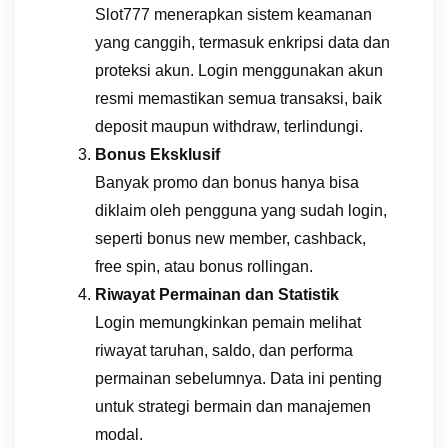
Slot777 menerapkan sistem keamanan
yang canggih, termasuk enkripsi data dan
proteksi akun. Login menggunakan akun
resmi memastikan semua transaksi, baik
deposit maupun withdraw, terlindungi.
Bonus Eksklusif
Banyak promo dan bonus hanya bisa
diklaim oleh pengguna yang sudah login,
seperti bonus new member, cashback,
free spin, atau bonus rollingan.
Riwayat Permainan dan Statistik
Login memungkinkan pemain melihat
riwayat taruhan, saldo, dan performa
permainan sebelumnya. Data ini penting
untuk strategi bermain dan manajemen
modal.