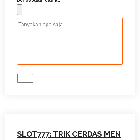
SLOT777: TRIK CERDAS MEN