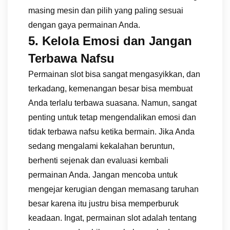
masing mesin dan pilih yang paling sesuai
dengan gaya permainan Anda.
5. Kelola Emosi dan Jangan
Terbawa Nafsu
Permainan slot bisa sangat mengasyikkan, dan
terkadang, kemenangan besar bisa membuat
Anda terlalu terbawa suasana. Namun, sangat
penting untuk tetap mengendalikan emosi dan
tidak terbawa nafsu ketika bermain. Jika Anda
sedang mengalami kekalahan beruntun,
berhenti sejenak dan evaluasi kembali
permainan Anda. Jangan mencoba untuk
mengejar kerugian dengan memasang taruhan
besar karena itu justru bisa memperburuk
keadaan. Ingat, permainan slot adalah tentang