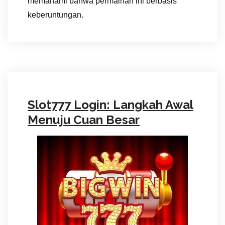
memahami bahwa permainan ini berbasis
keberuntungan.
Slot777 Login: Langkah Awal
Menuju Cuan Besar