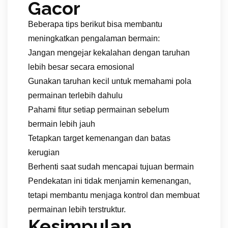
Gacor
Beberapa tips berikut bisa membantu
meningkatkan pengalaman bermain:
Jangan mengejar kekalahan dengan taruhan
lebih besar secara emosional
Gunakan taruhan kecil untuk memahami pola
permainan terlebih dahulu
Pahami fitur setiap permainan sebelum
bermain lebih jauh
Tetapkan target kemenangan dan batas
kerugian
Berhenti saat sudah mencapai tujuan bermain
Pendekatan ini tidak menjamin kemenangan,
tetapi membantu menjaga kontrol dan membuat
permainan lebih terstruktur.
Kesimpulan