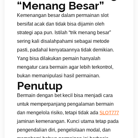
“Menang Besar”
Kemenangan besar dalam permainan slot
bersifat acak dan tidak bisa dijamin oleh
strategi apa pun. Istilah “trik menang besar”
sering kali disalahpahami sebagai metode
pasti, padahal kenyataannya tidak demikian.
Yang bisa dilakukan pemain hanyalah
mengatur cara bermain agar lebih terkontrol,
bukan memanipulasi hasil permainan.
Penutup
Bermain dengan bet kecil bisa menjadi cara
untuk memperpanjang pengalaman bermain
dan mengelola risiko, tetapi tidak ada
SLOT777
jaminan kemenangan. Kunci utama tetap pada
pengendalian diri, pengelolaan modal, dan