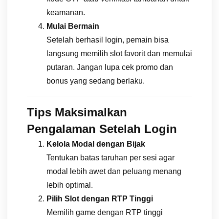
keamanan.
Mulai Bermain
Setelah berhasil login, pemain bisa
langsung memilih slot favorit dan memulai
putaran. Jangan lupa cek promo dan
bonus yang sedang berlaku.
Tips Maksimalkan
Pengalaman Setelah Login
Kelola Modal dengan Bijak
Tentukan batas taruhan per sesi agar
modal lebih awet dan peluang menang
lebih optimal.
Pilih Slot dengan RTP Tinggi
Memilih game dengan RTP tinggi