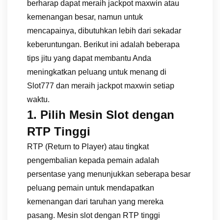
berharap dapat meraih jackpot maxwin atau
kemenangan besar, namun untuk
mencapainya, dibutuhkan lebih dari sekadar
keberuntungan. Berikut ini adalah beberapa
tips jitu yang dapat membantu Anda
meningkatkan peluang untuk menang di
Slot777 dan meraih jackpot maxwin setiap
waktu.
1. Pilih Mesin Slot dengan
RTP Tinggi
RTP (Return to Player) atau tingkat
pengembalian kepada pemain adalah
persentase yang menunjukkan seberapa besar
peluang pemain untuk mendapatkan
kemenangan dari taruhan yang mereka
pasang. Mesin slot dengan RTP tinggi