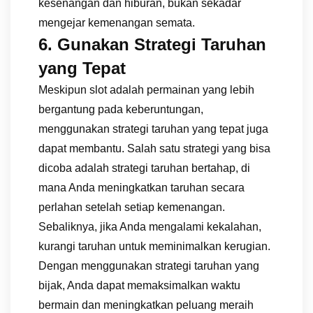
kesenangan dan hiburan, bukan sekadar
mengejar kemenangan semata.
6. Gunakan Strategi Taruhan
yang Tepat
Meskipun slot adalah permainan yang lebih
bergantung pada keberuntungan,
menggunakan strategi taruhan yang tepat juga
dapat membantu. Salah satu strategi yang bisa
dicoba adalah strategi taruhan bertahap, di
mana Anda meningkatkan taruhan secara
perlahan setelah setiap kemenangan.
Sebaliknya, jika Anda mengalami kekalahan,
kurangi taruhan untuk meminimalkan kerugian.
Dengan menggunakan strategi taruhan yang
bijak, Anda dapat memaksimalkan waktu
bermain dan meningkatkan peluang meraih