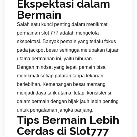
Ekspektasi dalam
Bermain
Salah satu kunci penting dalam menikmati
permainan slot 777 adalah mengelola
ekspektasi. Banyak pemain yang terlalu fokus
pada jackpot besar sehingga melupakan tujuan
utama permainan ini, yaitu hiburan.
Dengan mindset yang tepat, pemain bisa
menikmati setiap putaran tanpa tekanan
berlebihan. Kemenangan besar memang
menjadi daya tarik utama, tetapi konsistensi
dalam bermain dengan bijak jauh lebih penting
untuk pengalaman jangka panjang.
Tips Bermain Lebih
Cerdas di Slot777