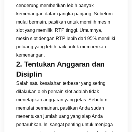
cenderung memberikan lebih banyak
kemenangan dalam jangka panjang. Sebelum
mulai bermain, pastikan untuk memilih mesin
slot yang memiliki RTP tinggi. Umumnya,
mesin slot dengan RTP lebih dari 95% memiliki
peluang yang lebih baik untuk memberikan
kemenangan.
2. Tentukan Anggaran dan
Disiplin
Salah satu kesalahan terbesar yang sering
dilakukan oleh pemain slot adalah tidak
menetapkan anggaran yang jelas. Sebelum
memulai permainan, pastikan Anda sudah
menentukan jumlah uang yang siap Anda
pertaruhkan. Ini sangat penting untuk menjaga