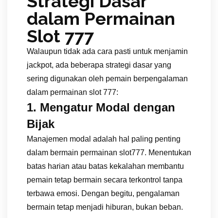
Strategi Dasar
dalam Permainan
Slot 777
Walaupun tidak ada cara pasti untuk menjamin
jackpot, ada beberapa strategi dasar yang
sering digunakan oleh pemain berpengalaman
dalam permainan slot 777:
1. Mengatur Modal dengan
Bijak
Manajemen modal adalah hal paling penting
dalam bermain permainan slot777. Menentukan
batas harian atau batas kekalahan membantu
pemain tetap bermain secara terkontrol tanpa
terbawa emosi. Dengan begitu, pengalaman
bermain tetap menjadi hiburan, bukan beban.