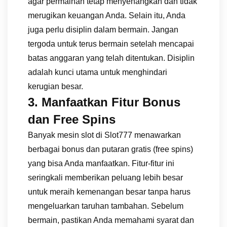
agar permainan tetap menyenangkan dan tidak
merugikan keuangan Anda. Selain itu, Anda
juga perlu disiplin dalam bermain. Jangan
tergoda untuk terus bermain setelah mencapai
batas anggaran yang telah ditentukan. Disiplin
adalah kunci utama untuk menghindari
kerugian besar.
3. Manfaatkan Fitur Bonus
dan Free Spins
Banyak mesin slot di Slot777 menawarkan
berbagai bonus dan putaran gratis (free spins)
yang bisa Anda manfaatkan. Fitur-fitur ini
seringkali memberikan peluang lebih besar
untuk meraih kemenangan besar tanpa harus
mengeluarkan taruhan tambahan. Sebelum
bermain, pastikan Anda memahami syarat dan