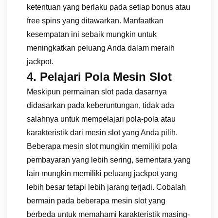
ketentuan yang berlaku pada setiap bonus atau
free spins yang ditawarkan. Manfaatkan
kesempatan ini sebaik mungkin untuk
meningkatkan peluang Anda dalam meraih
jackpot.
4. Pelajari Pola Mesin Slot
Meskipun permainan slot pada dasarnya
didasarkan pada keberuntungan, tidak ada
salahnya untuk mempelajari pola-pola atau
karakteristik dari mesin slot yang Anda pilih.
Beberapa mesin slot mungkin memiliki pola
pembayaran yang lebih sering, sementara yang
lain mungkin memiliki peluang jackpot yang
lebih besar tetapi lebih jarang terjadi. Cobalah
bermain pada beberapa mesin slot yang
berbeda untuk memahami karakteristik masing-