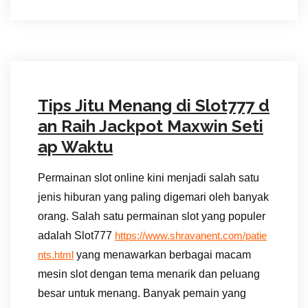
Tips Jitu Menang di Slot777 d
an Raih Jackpot Maxwin Seti
ap Waktu
Permainan slot online kini menjadi salah satu
jenis hiburan yang paling digemari oleh banyak
orang. Salah satu permainan slot yang populer
adalah Slot777
https://www.shravanent.com/patie
yang menawarkan berbagai macam
nts.html
mesin slot dengan tema menarik dan peluang
besar untuk menang. Banyak pemain yang