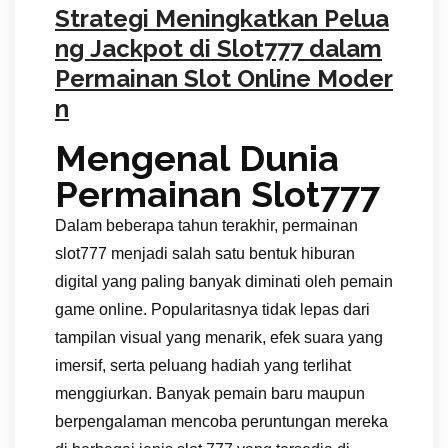
Strategi Meningkatkan Pelua
ng Jackpot di Slot777 dalam
Permainan Slot Online Moder
n
Mengenal Dunia
Permainan Slot777
Dalam beberapa tahun terakhir, permainan
slot777 menjadi salah satu bentuk hiburan
digital yang paling banyak diminati oleh pemain
game online. Popularitasnya tidak lepas dari
tampilan visual yang menarik, efek suara yang
imersif, serta peluang hadiah yang terlihat
menggiurkan. Banyak pemain baru maupun
berpengalaman mencoba peruntungan mereka