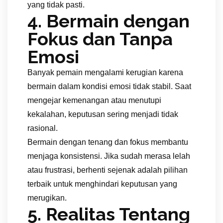
yang tidak pasti.
4. Bermain dengan
Fokus dan Tanpa
Emosi
Banyak pemain mengalami kerugian karena
bermain dalam kondisi emosi tidak stabil. Saat
mengejar kemenangan atau menutupi
kekalahan, keputusan sering menjadi tidak
rasional.
Bermain dengan tenang dan fokus membantu
menjaga konsistensi. Jika sudah merasa lelah
atau frustrasi, berhenti sejenak adalah pilihan
terbaik untuk menghindari keputusan yang
merugikan.
5. Realitas Tentang