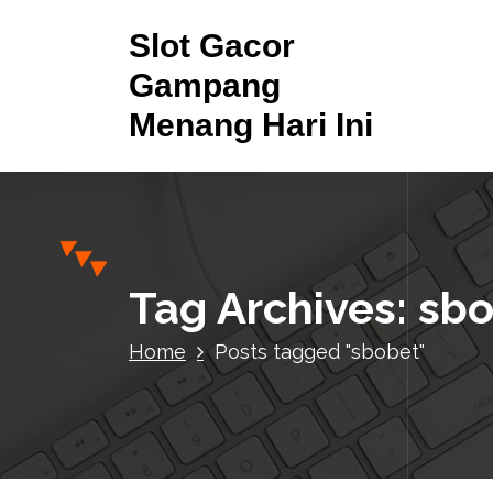
S
Slot Gacor
k
i
Gampang
p
Menang Hari Ini
t
o
c
o
n
t
e
Tag Archives: sb
n
t
Home
Posts tagged "sbobet"