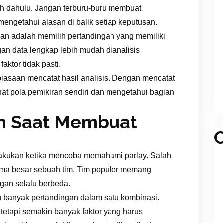
bih dahulu. Jangan terburu-buru membuat
engetahui alasan di balik setiap keputusan.
kan adalah memilih pertandingan yang memiliki
gan data lengkap lebih mudah dianalisis
aktor tidak pasti.
biasaan mencatat hasil analisis. Dengan mencatat
at pola pemikiran sendiri dan mengetahui bagian
m Saat Membuat
C
lakukan ketika mencoba memahami parlay. Salah
ama besar sebuah tim. Tim populer memang
ingan selalu berbeda.
u banyak pertandingan dalam satu kombinasi.
 tetapi semakin banyak faktor yang harus