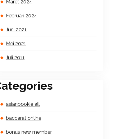
Maret 2024
Februari 2024
Juni 2021
Mei 2021
Juli 2011
ategories
asianbookie all
baccarat online
bonus new member