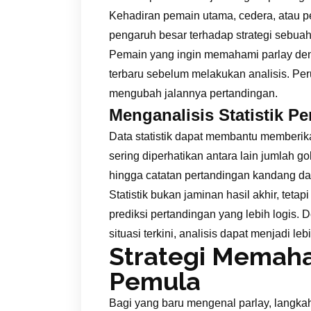
Kehadiran pemain utama, cedera, atau
pengaruh besar terhadap strategi sebuah
Pemain yang ingin memahami parlay deng
terbaru sebelum melakukan analisis. Per
mengubah jalannya pertandingan.
Menganalisis Statistik P
Data statistik dapat membantu memberik
sering diperhatikan antara lain jumlah g
hingga catatan pertandingan kandang da
Statistik bukan jaminan hasil akhir, tet
prediksi pertandingan yang lebih logi
situasi terkini, analisis dapat menjadi le
Strategi Memaha
Pemula
Bagi yang baru mengenal parlay, langk