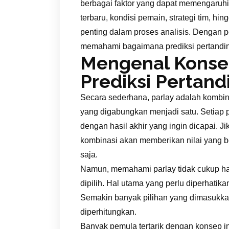
berbagai faktor yang dapat memengaruhi 
terbaru, kondisi pemain, strategi tim, h
penting dalam proses analisis. Dengan 
memahami bagaimana prediksi pertanding
Mengenal Konse
Prediksi Pertan
Secara sederhana, parlay adalah kombina
yang digabungkan menjadi satu. Setiap p
dengan hasil akhir yang ingin dicapai. Ji
kombinasi akan memberikan nilai yang b
saja.
Namun, memahami parlay tidak cukup ha
dipilih. Hal utama yang perlu diperhatika
Semakin banyak pilihan yang dimasukkan
diperhitungkan.
Banyak pemula tertarik dengan konsep in