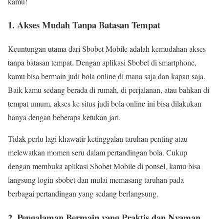
kamu!
1. Akses Mudah Tanpa Batasan Tempat
Keuntungan utama dari Sbobet Mobile adalah kemudahan akses
tanpa batasan tempat. Dengan aplikasi Sbobet di smartphone,
kamu bisa bermain judi bola online di mana saja dan kapan saja.
Baik kamu sedang berada di rumah, di perjalanan, atau bahkan di
tempat umum, akses ke situs judi bola online ini bisa dilakukan
hanya dengan beberapa ketukan jari.
Tidak perlu lagi khawatir ketinggalan taruhan penting atau
melewatkan momen seru dalam pertandingan bola. Cukup
dengan membuka aplikasi Sbobet Mobile di ponsel, kamu bisa
langsung login sbobet dan mulai memasang taruhan pada
berbagai pertandingan yang sedang berlangsung.
2. Pengalaman Bermain yang Praktis dan Nyaman