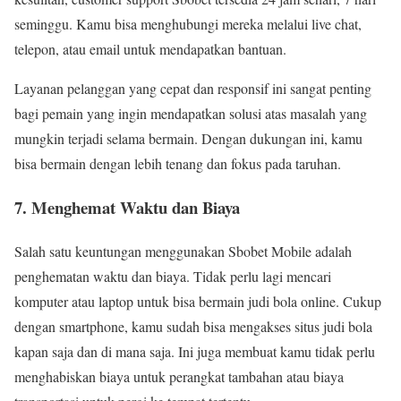
seminggu. Kamu bisa menghubungi mereka melalui live chat,
telepon, atau email untuk mendapatkan bantuan.
Layanan pelanggan yang cepat dan responsif ini sangat penting
bagi pemain yang ingin mendapatkan solusi atas masalah yang
mungkin terjadi selama bermain. Dengan dukungan ini, kamu
bisa bermain dengan lebih tenang dan fokus pada taruhan.
7. Menghemat Waktu dan Biaya
Salah satu keuntungan menggunakan Sbobet Mobile adalah
penghematan waktu dan biaya. Tidak perlu lagi mencari
komputer atau laptop untuk bisa bermain judi bola online. Cukup
dengan smartphone, kamu sudah bisa mengakses situs judi bola
kapan saja dan di mana saja. Ini juga membuat kamu tidak perlu
menghabiskan biaya untuk perangkat tambahan atau biaya