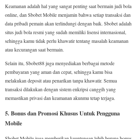
Keamanan adalah hal yang sangat penting saat bermain judi bola
online, dan Sbobet Mobile menjamin bahwa setiap transaksi dan
data pribadi pemain akan terlindungi dengan baik. Sbobet adalah
situs judi bola resmi yang sudah memiliki lisensi internasional,
sehingga kamu tidak perlu khawatir tentang masalah keamanan
atau kecurangan saat bermain.
Selain itu, Sbobet88 juga menyediakan berbagai metode
pembayaran yang aman dan cepat, sehingga kamu bisa
melakukan deposit atau penarikan tanpa khawatir. Semua
transaksi dilakukan dengan sistem enkripsi canggih yang
memastikan privasi dan keamanan akunmu tetap terjaga.
5. Bonus dan Promosi Khusus Untuk Pengguna
Mobile
Sbobet Mobile juga memberikan keuntungan lebih berupa bonus