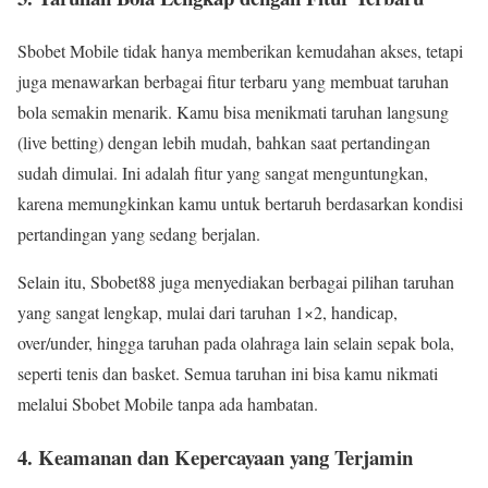
Sbobet Mobile tidak hanya memberikan kemudahan akses, tetapi
juga menawarkan berbagai fitur terbaru yang membuat taruhan
bola semakin menarik. Kamu bisa menikmati taruhan langsung
(live betting) dengan lebih mudah, bahkan saat pertandingan
sudah dimulai. Ini adalah fitur yang sangat menguntungkan,
karena memungkinkan kamu untuk bertaruh berdasarkan kondisi
pertandingan yang sedang berjalan.
Selain itu, Sbobet88 juga menyediakan berbagai pilihan taruhan
yang sangat lengkap, mulai dari taruhan 1×2, handicap,
over/under, hingga taruhan pada olahraga lain selain sepak bola,
seperti tenis dan basket. Semua taruhan ini bisa kamu nikmati
melalui Sbobet Mobile tanpa ada hambatan.
4. Keamanan dan Kepercayaan yang Terjamin