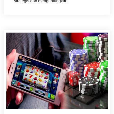
strategis dan menguntungkan.