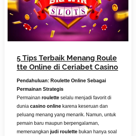
5 Tips Terbaik Menang Roule
tte Online di Ceriabet Casino
Pendahuluan: Roulette Online Sebagai
Permainan Strategis
Permainan
roulette
selalu menjadi favorit di
dunia
casino online
karena keseruan dan
peluang menang yang menarik. Namun, untuk
pemain baru maupun berpengalaman,
memenangkan
judi roulette
bukan hanya soal