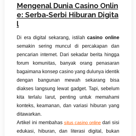
Mengenal Dunia Casino Onlin
e: Serba-Serbi Hiburan Digita
l
Di era digital sekarang, istilah
casino online
semakin sering muncul di percakapan dan
pencarian internet. Dari sekadar berita hingga
forum komunitas, banyak orang penasaran
bagaimana konsep casino yang dulunya identik
dengan bangunan mewah sekarang bisa
diakses langsung lewat gadget. Tapi, sebelum
kita terlalu larut, penting untuk memahami
konteks, keamanan, dan variasi hiburan yang
ditawarkan.
Artikel ini membahas
dari sisi
situs casino online
edukasi, hiburan, dan literasi digital, bukan