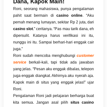
Dana, Kapok Main!
Roni, seorang mahasiswa, punya pengalaman
pahit saat bermain di
casino online
. “Aku
pernah menang lumayan, sekitar Rp 2 juta, dari
casino slot
.” ceritanya. “Pas mau tarik dana, eh
dipersulit. Katanya harus verifikasi ini itu,
nunggu ini itu. Sampai berhari-hari enggak cair
juga.”
Roni sudah mencoba menghubungi
customer
service
berkali-kali, tapi tidak ada jawaban
yang jelas. “Pesan aku enggak dibalas, telepon
juga enggak diangkat. Akhirnya aku nyerah aja.
Kapok main di situs yang enggak jelas!” ujar
Roni.
Pengalaman Roni jadi pelajaran berharga buat
kita semua. Jangan asal pilih
situs casino