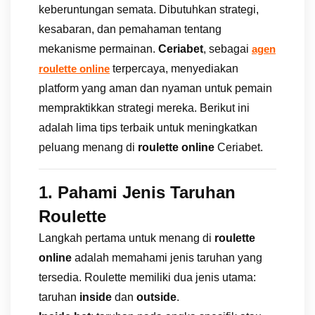
keberuntungan semata. Dibutuhkan strategi,
kesabaran, dan pemahaman tentang
mekanisme permainan.
Ceriabet
, sebagai
agen
terpercaya, menyediakan
roulette online
platform yang aman dan nyaman untuk pemain
mempraktikkan strategi mereka. Berikut ini
adalah lima tips terbaik untuk meningkatkan
peluang menang di
roulette online
Ceriabet.
1. Pahami Jenis Taruhan
Roulette
Langkah pertama untuk menang di
roulette
online
adalah memahami jenis taruhan yang
tersedia. Roulette memiliki dua jenis utama:
taruhan
inside
dan
outside
.