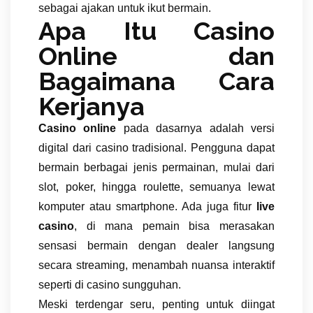
sebagai ajakan untuk ikut bermain.
Apa Itu Casino
Online dan
Bagaimana Cara
Kerjanya
Casino online
pada dasarnya adalah versi
digital dari casino tradisional. Pengguna dapat
bermain berbagai jenis permainan, mulai dari
slot, poker, hingga roulette, semuanya lewat
komputer atau smartphone. Ada juga fitur
live
casino
, di mana pemain bisa merasakan
sensasi bermain dengan dealer langsung
secara streaming, menambah nuansa interaktif
seperti di casino sungguhan.
Meski terdengar seru, penting untuk diingat