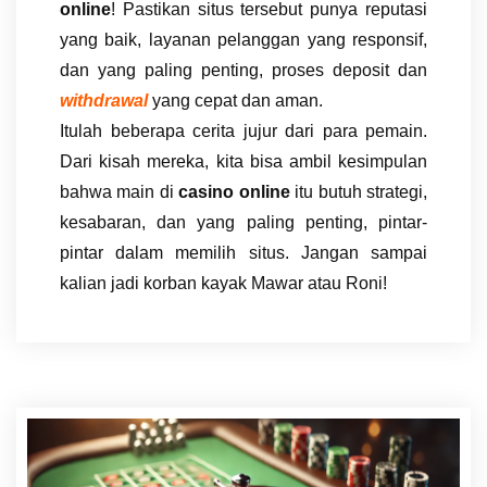
online
! Pastikan situs tersebut punya reputasi
yang baik, layanan pelanggan yang responsif,
dan yang paling penting, proses deposit dan
withdrawal
yang cepat dan aman.
Itulah beberapa cerita jujur dari para pemain.
Dari kisah mereka, kita bisa ambil kesimpulan
bahwa main di
casino online
itu butuh strategi,
kesabaran, dan yang paling penting, pintar-
pintar dalam memilih situs. Jangan sampai
kalian jadi korban kayak Mawar atau Roni!