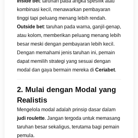
Inside bet
: taruhan pada angka spesifik atau
kombinasi kecil, menawarkan pembayaran
tinggi tapi peluang menang lebih rendah.
Outside bet
: taruhan pada warna, ganjil-genap,
atau kolom, memberikan peluang menang lebih
besar meski dengan pembayaran lebih kecil.
Dengan memahami jenis taruhan ini, pemain
dapat memilih strategi yang sesuai dengan
modal dan gaya bermain mereka di
Ceriabet
.
2. Mulai dengan Modal yang
Realistis
Mengelola modal adalah prinsip dasar dalam
judi roulette
. Jangan tergoda untuk memasang
taruhan besar sekaligus, terutama bagi pemain
pemula.