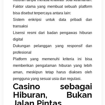
Faktor utama yang membuat sebuah platform
bisa disebut terpercaya antara lain:
Sistem enkripsi untuk data pribadi dan
transaksi
Lisensi resmi dari badan pengawas hiburan
digital
Dukungan pelanggan yang responsif dan
profesional
Platform yang memenuhi kriteria ini bisa
memberikan pengalaman hiburan yang lebih
aman, meskipun tetap harus diakses oleh
pengguna yang sesuai usia dan regulasi.
Casino sebagai
Hiburan, Bukan
Jalan Pintas