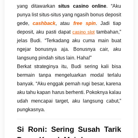
yang ditawarkan
situs casino online
. “Aku
punya list situs-situs yang ngasih bonus deposit
gede,
cashback
, atau
free spin
. Jadi tiap
deposit, aku pasti dapat
tambahan,”
casino slot
jelas Budi. “Terkadang aku cuma main buat
ngejar bonusnya aja. Bonusnya cair, aku
langsung pindah situs lain. Haha!”
Berkat strateginya itu, Budi sering kali bisa
bermain tanpa mengeluarkan modal terlalu
banyak. “Aku enggak pernah rugi besar, karena
aku tahu kapan harus berhenti. Pokoknya kalau
udah mencapai target, aku langsung cabut,”
pungkasnya.
Si Roni: Sering Susah Tarik