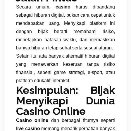
Secara umum,
casino
harus dipandang
sebagai hiburan digital, bukan cara cepat untuk
mendapatkan uang. Menyikapi platform ini
dengan bijak berarti memahami risiko,
menetapkan batasan waktu, dan memastikan
bahwa hiburan tetap sehat serta sesuai aturan.
Selain itu, ada banyak alternatif hiburan digital
yang menawarkan keseruan tanpa risiko
finansial, seperti game strategi, e-sport, atau
platform edukatif interaktif.
Kesimpulan: Bijak
Menyikapi Dunia
Casino Online
Casino online
dan berbagai fiturnya seperti
live casino
memang menarik perhatian banyak