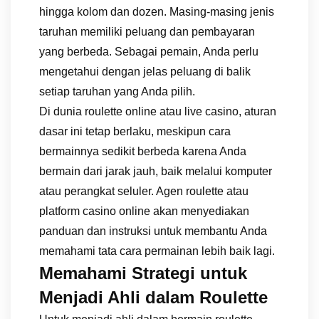
hingga kolom dan dozen. Masing-masing jenis
taruhan memiliki peluang dan pembayaran
yang berbeda. Sebagai pemain, Anda perlu
mengetahui dengan jelas peluang di balik
setiap taruhan yang Anda pilih.
Di dunia roulette online atau live casino, aturan
dasar ini tetap berlaku, meskipun cara
bermainnya sedikit berbeda karena Anda
bermain dari jarak jauh, baik melalui komputer
atau perangkat seluler. Agen roulette atau
platform casino online akan menyediakan
panduan dan instruksi untuk membantu Anda
memahami tata cara permainan lebih baik lagi.
Memahami Strategi untuk
Menjadi Ahli dalam Roulette