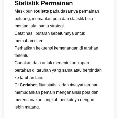
Statistik Permainan
Meskipun
roulette
pada dasarnya permainan
peluang, memantau pola dan statistik bisa
menjadi alat bantu strategi.
Catat hasil putaran sebelumnya untuk
memahami tren.
Perhatikan frekuensi kemenangan di taruhan
tertentu.
Gunakan data untuk menentukan kapan
bertahan di taruhan yang sama atau berpindah
ke taruhan lain.
Di
Ceriabet
, fitur statistik dan riwayat taruhan
memudahkan pemain menganalisis pola dan
merencanakan langkah berikutnya dengan
lebih matang.