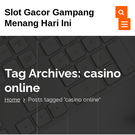
S
Slot Gacor Gampang
k
i
Menang Hari Ini
p
t
o
c
o
n
t
Tag Archives: casino
e
n
online
t
Home
Posts tagged "casino online"