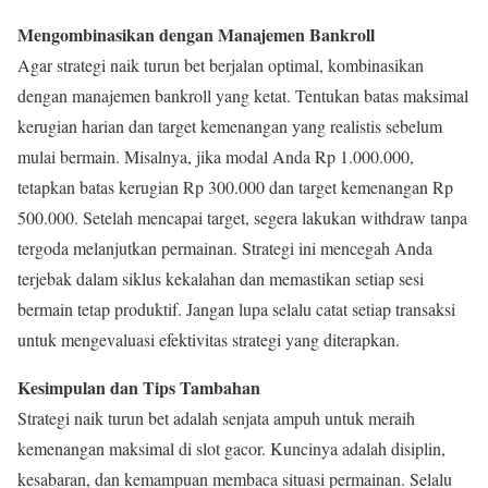
Mengombinasikan dengan Manajemen Bankroll
Agar strategi naik turun bet berjalan optimal, kombinasikan
dengan manajemen bankroll yang ketat. Tentukan batas maksimal
kerugian harian dan target kemenangan yang realistis sebelum
mulai bermain. Misalnya, jika modal Anda Rp 1.000.000,
tetapkan batas kerugian Rp 300.000 dan target kemenangan Rp
500.000. Setelah mencapai target, segera lakukan withdraw tanpa
tergoda melanjutkan permainan. Strategi ini mencegah Anda
terjebak dalam siklus kekalahan dan memastikan setiap sesi
bermain tetap produktif. Jangan lupa selalu catat setiap transaksi
untuk mengevaluasi efektivitas strategi yang diterapkan.
Kesimpulan dan Tips Tambahan
Strategi naik turun bet adalah senjata ampuh untuk meraih
kemenangan maksimal di slot gacor. Kuncinya adalah disiplin,
kesabaran, dan kemampuan membaca situasi permainan. Selalu