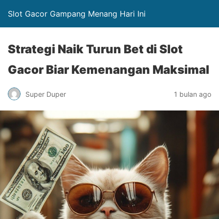
Slot Gacor Gampang Menang Hari Ini
Strategi Naik Turun Bet di Slot
Gacor Biar Kemenangan Maksimal
Super Duper
1 bulan ago