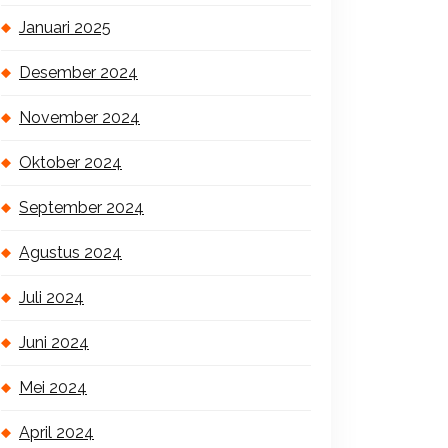
Januari 2025
Desember 2024
November 2024
Oktober 2024
September 2024
Agustus 2024
Juli 2024
Juni 2024
Mei 2024
April 2024