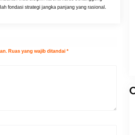
lah fondasi strategi jangka panjang yang rasional.
an.
Ruas yang wajib ditandai
*
C