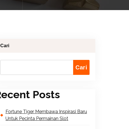
Cari
Cari
ecent Posts
Fortune Tiger Membawa Inspirasi Baru
Untuk Pecinta Permainan Slot