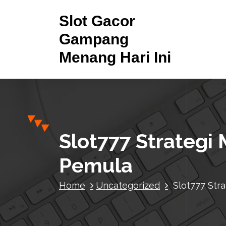
S
Slot Gacor
k
i
Gampang
p
Menang Hari Ini
t
o
c
o
n
t
e
Slot777 Strategi
n
t
Pemula
Home
Uncategorized
Slot777 Str