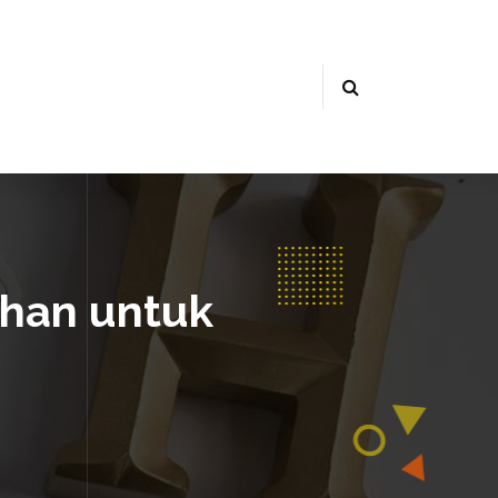
uhan untuk