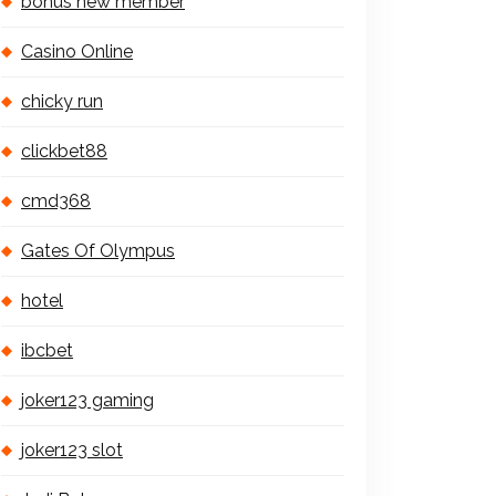
bonus new member
Casino Online
chicky run
clickbet88
cmd368
Gates Of Olympus
hotel
ibcbet
joker123 gaming
joker123 slot