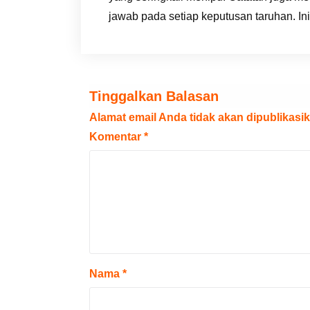
jawab pada setiap keputusan taruhan. Ini
Tinggalkan Balasan
Alamat email Anda tidak akan dipublikasik
Komentar
*
Nama
*