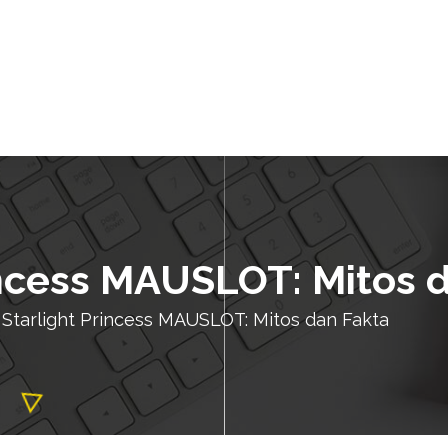
rincess MAUSLOT: Mitos 
 Starlight Princess MAUSLOT: Mitos dan Fakta