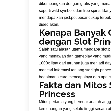
dikembangkan dengan grafis yang menarik,
seperti wild symbols dan free spins. Ban
mendapatkan jackpot besar cukup terbuka
disediakan.
Kenapa Banyak O
dengan Slot Pri
Salah satu alasan utama mengapa slot pr
yang menawan dan gameplay yang mudah
1000x lipat dari taruhan juga menjadi da
mencari informasi tentang starlight princ
bagaimana cara mencapainya dan apa rah
Fakta dan Mitos 
Princess
Mitos pertama yang beredar adalah anggap
kemenangan yang selalu tinggi secara ot