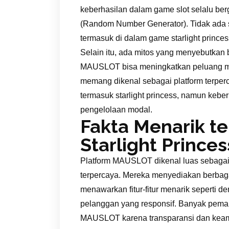
keberhasilan dalam game slot selalu b
(Random Number Generator). Tidak ada s
termasuk di dalam game starlight princess
Selain itu, ada mitos yang menyebutkan b
MAUSLOT bisa meningkatkan peluang m
memang dikenal sebagai platform terper
termasuk starlight princess, namun kebe
pengelolaan modal.
Fakta Menarik 
Starlight Princes
Platform MAUSLOT dikenal luas sebagai 
terpercaya. Mereka menyediakan berbaga
menawarkan fitur-fitur menarik seperti 
pelanggan yang responsif. Banyak pem
MAUSLOT karena transparansi dan kea