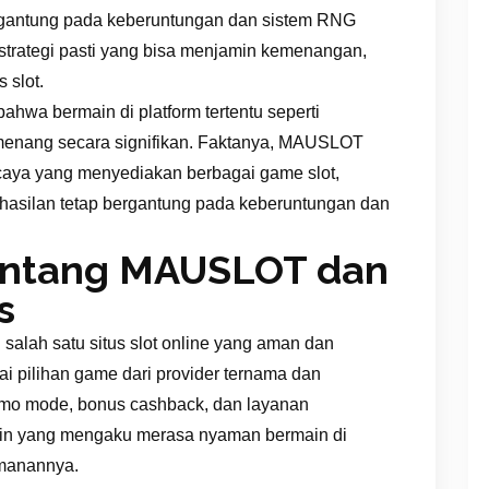
ergantung pada keberuntungan dan sistem RNG
trategi pasti yang bisa menjamin kemenangan,
 slot.
ahwa bermain di platform tertentu seperti
enang secara signifikan. Faktanya, MAUSLOT
caya yang menyediakan berbagai game slot,
rhasilan tetap bergantung pada keberuntungan dan
tentang MAUSLOT dan
s
salah satu situs slot online yang aman dan
i pilihan game dari provider ternama dan
demo mode, bonus cashback, dan layanan
ain yang mengaku merasa nyaman bermain di
manannya.