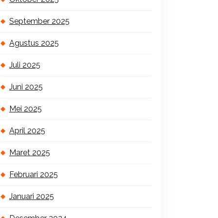
September 2025
Agustus 2025
Juli 2025
Juni 2025
Mei 2025
April 2025
Maret 2025
Februari 2025
Januari 2025