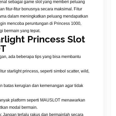
dikenal sebagai game slot yang memberi peluang
 fitur-fitur bonusnya secara maksimal. Fitur
 utama dalam meningkatkan peluang mendapatkan
 ingin mencoba peruntungan di Princess 1000,
gi bermain yang tepat.
rlight Princess Slot
OT
gan, ada beberapa tips yang bisa membantu
r starlight princess, seperti simbol scatter, wild,
an batas kerugian dan kemenangan agar tidak
.
anyak platform seperti MAUSLOT menawarkan
tkan modal bermain.
: Jangan terlalu rakus dan bermainlah secara