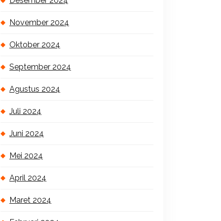
Desember 2024
November 2024
Oktober 2024
September 2024
Agustus 2024
Juli 2024
Juni 2024
Mei 2024
April 2024
Maret 2024