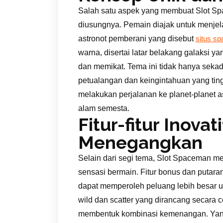
Salah satu aspek yang membuat Slot Spa
diusungnya. Pemain diajak untuk menjel
astronot pemberani yang disebut
situs s
warna, disertai latar belakang galaksi 
dan memikat. Tema ini tidak hanya sekad
petualangan dan keingintahuan yang tin
melakukan perjalanan ke planet-planet 
alam semesta.
Fitur-fitur Inovat
Menegangkan
Selain dari segi tema, Slot Spaceman men
sensasi bermain. Fitur bonus dan putara
dapat memperoleh peluang lebih besar u
wild dan scatter yang dirancang secar
membentuk kombinasi kemenangan. Yang p