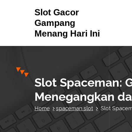
S
Slot Gacor
k
i
Gampang
p
Menang Hari Ini
t
o
c
o
n
t
e
Slot Spaceman: 
n
t
Menegangkan dan
Home
spaceman slot
Slot Spacem