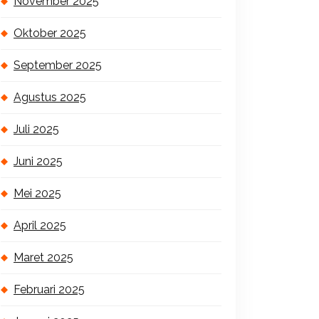
November 2025
Oktober 2025
September 2025
Agustus 2025
Juli 2025
Juni 2025
Mei 2025
April 2025
Maret 2025
Februari 2025