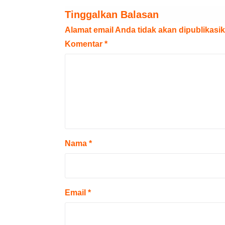
Tinggalkan Balasan
Alamat email Anda tidak akan dipublikasik
Komentar
*
Nama
*
Email
*