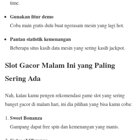
time.
Gunakan fitur demo
Coba main gratis dulu buat ngerasain mesin yang lagi hot.
Pantau statistik kemenangan
Beberapa situs kasih data mesin yang sering kasih jackpot.
Slot Gacor Malam Ini yang Paling
Sering Ada
Nah, kalau kamu pengen rekomendasi game slot yang sering
banget gacor di malam hari, ini dia pilihan yang bisa kamu coba:
Sweet Bonanza
Gampang dapat free spin dan kemenangan yang manis.