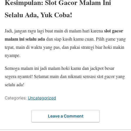
Kesimpulan: Slot Gacor Malam Ini
Selalu Ada, Yuk Coba!
slot gacor
Jadi, jangan ragu lagi buat main di malam hari karena
malam ini selalu ada
dan siap kasih kamu cuan. Pilih game yang
tepat, main di waktu yang pas, dan pakai strategi biar hoki makin
nyampe.
Semoga malam ini jadi malam hoki kamu dan jackpot besar
segera nyantol! Selamat main dan nikmati sensasi slot gacor yang
selalu ada!
Categories:
Uncategorized
Leave a Comment