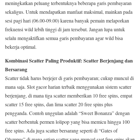
meningkatkan peluang terbentuknya beberapa garis pembayaran
sekaligus. Untuk mendapatkan manfaat maksimal, mainkan pada
sesi pagi hari (06.00-09.00) karena banyak pemain melaporkan
frekuensi wild lebih tinggi di jam tersebut. Jangan lupa untuk
selalu mengaktifkan semua garis pembayaran agar wild bisa
bekerja optimal.
Kombinasi Scatter Paling Produktif: Scatter Berjenjang dan
Bersarang
Scatter tidak harus berjejer di garis pembayaran; cukup muncul di
mana saja. Slot gacor harian terbaik menggunakan sistem scatter
berjenjang, di mana tiga scatter memberikan 10 free spins, empat
scatter 15 free spins, dan lima scatter 20 free spins plus
pengganda. Contoh unggulan adalah “Sweet Bonanza” dengan
scatter berbentuk permen lolipop yang bisa memicu hingga 100
free spins. Ada juga scatter bersarang seperti di “Gates of
Olympus” di mana setiap scatter yang muncul saat free spins akan