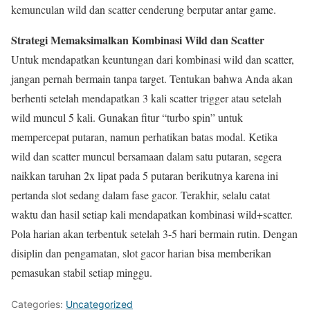
kemunculan wild dan scatter cenderung berputar antar game.
Strategi Memaksimalkan Kombinasi Wild dan Scatter
Untuk mendapatkan keuntungan dari kombinasi wild dan scatter,
jangan pernah bermain tanpa target. Tentukan bahwa Anda akan
berhenti setelah mendapatkan 3 kali scatter trigger atau setelah
wild muncul 5 kali. Gunakan fitur “turbo spin” untuk
mempercepat putaran, namun perhatikan batas modal. Ketika
wild dan scatter muncul bersamaan dalam satu putaran, segera
naikkan taruhan 2x lipat pada 5 putaran berikutnya karena ini
pertanda slot sedang dalam fase gacor. Terakhir, selalu catat
waktu dan hasil setiap kali mendapatkan kombinasi wild+scatter.
Pola harian akan terbentuk setelah 3-5 hari bermain rutin. Dengan
disiplin dan pengamatan, slot gacor harian bisa memberikan
pemasukan stabil setiap minggu.
Categories:
Uncategorized