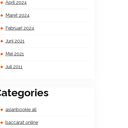
April 2024
Maret 2024
Februari 2024
Juni 2021
Mei 2021
Juli 2011
ategories
asianbookie all
baccarat online