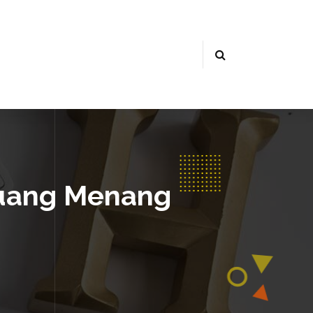
luang Menang