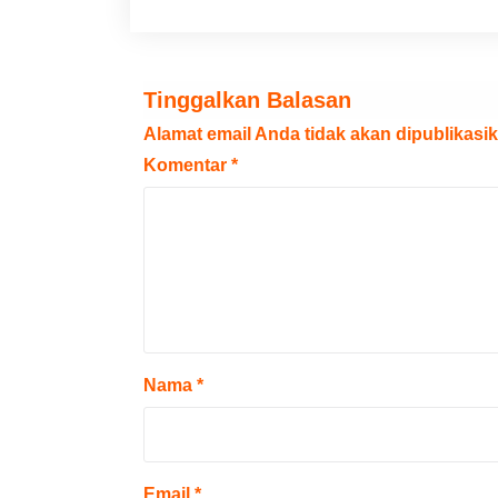
Tinggalkan Balasan
Alamat email Anda tidak akan dipublikasik
Komentar
*
Nama
*
Email
*