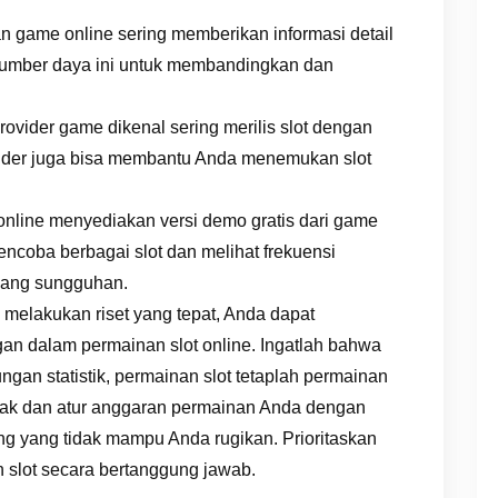
n game online sering memberikan informasi detail
 sumber daya ini untuk membandingkan dan
ovider game dikenal sering merilis slot dengan
ovider juga bisa membantu Anda menemukan slot
online menyediakan versi demo gratis dari game
encoba berbagai slot dan melihat frekuensi
ang sungguhan.
lakukan riset yang tepat, Anda dapat
n dalam permainan slot online. Ingatlah bahwa
an statistik, permainan slot tetaplah permainan
jak dan atur anggaran permainan Anda dengan
g yang tidak mampu Anda rugikan. Prioritaskan
 slot secara bertanggung jawab.