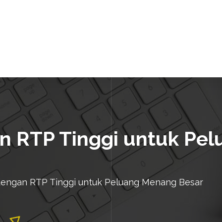
an RTP Tinggi untuk Pe
dengan RTP Tinggi untuk Peluang Menang Besar