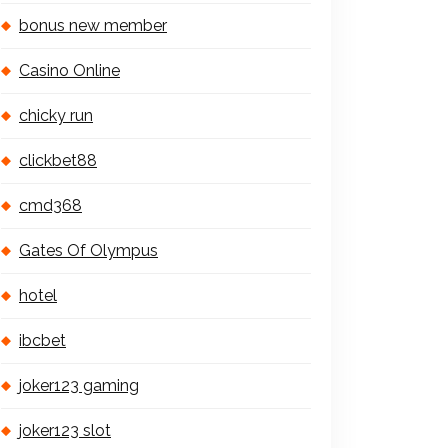
bonus new member
Casino Online
chicky run
clickbet88
cmd368
Gates Of Olympus
hotel
ibcbet
joker123 gaming
joker123 slot