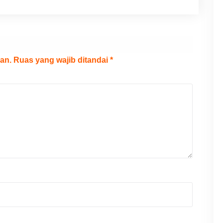
an.
Ruas yang wajib ditandai
*