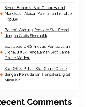
Sweet Bonanza Slot Gacor Hari Ini,
Menelusuri Alasan Permainan Ini Tetap
Populer
Betsoft Gaming, Provider Slot Resmi
dengan Grafis Sinematik
Slot Depo QRIS: Inovasi Pembayaran
Digital untuk Pengalaman Slot Game
Online Modern
Slot QRIS: Pilihan Slot Game Online
dengan Kemudahan Transaksi Digital
Masa Kini
Recent Comments