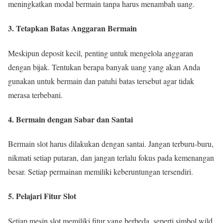
meningkatkan modal bermain tanpa harus menambah uang.
3.
Tetapkan Batas Anggaran Bermain
Meskipun deposit kecil, penting untuk mengelola anggaran
dengan bijak. Tentukan berapa banyak uang yang akan Anda
gunakan untuk bermain dan patuhi batas tersebut agar tidak
merasa terbebani.
4.
Bermain dengan Sabar dan Santai
Bermain slot harus dilakukan dengan santai. Jangan terburu-buru,
nikmati setiap putaran, dan jangan terlalu fokus pada kemenangan
besar. Setiap permainan memiliki keberuntungan tersendiri.
5.
Pelajari Fitur Slot
Setiap mesin slot memiliki fitur yang berbeda, seperti simbol wild,