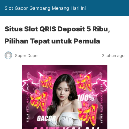
Slot Gacor Gampang Menang Hari Ini
Situs Slot QRIS Deposit 5 Ribu,
Pilihan Tepat untuk Pemula
Super Duper
2 tahun ago