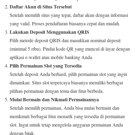
Daftar Akun di Situs Tersebut
Setelah memilih situs yang tepat, daftar akun dengan informasi
yang valid. Proses pendaftaran biasanya cepat dan mudah.
Lakukan Deposit Menggunakan QRIS
Pilih metode deposit QRIS dan masukkan nominal deposit
(minimal 5 ribu). Pindai kode QR yang muncul di layar dengan
aplikasi e-wallet atau mobile banking Anda.
Pilih Permainan Slot yang Tersedia
Setelah deposit Anda berhasil, pilih permainan slot yang ingin
dimainkan. Situs slot terpercaya biasanya memiliki berbagai
pilihan permainan dengan tema dan fitur berbeda.
Mulai Bermain dan Nikmati Permainannya
Setelah memilih permainan, Anda bisa mulai bermain dan
menikmati berbagai fitur menarik yang tersedia di permainan
slot. Ingat untuk tetap mengelola anggaran permainan Anda
dengan bijak.