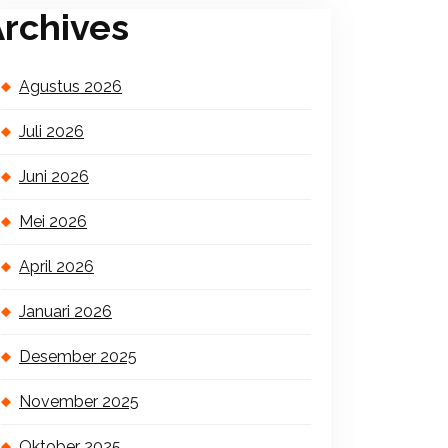
rchives
Agustus 2026
Juli 2026
Juni 2026
Mei 2026
April 2026
Januari 2026
Desember 2025
November 2025
Oktober 2025