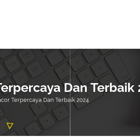
 Terpercaya Dan Terbaik
Gacor Terpercaya Dan Terbaik 2024