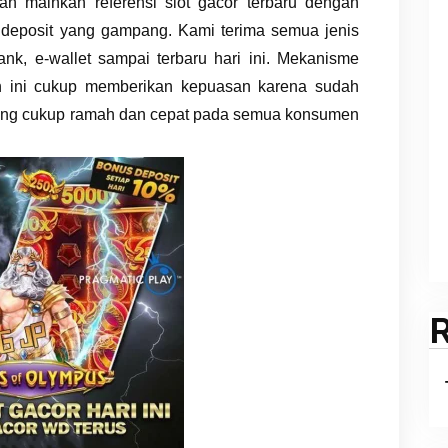
 mainkan referensi slot gacor terbaru dengan
deposit yang gampang. Kami terima semua jenis
k, e-wallet sampai terbaru hari ini. Mekanisme
ah ini cukup memberikan kepuasan karena sudah
ang cukup ramah dan cepat pada semua konsumen