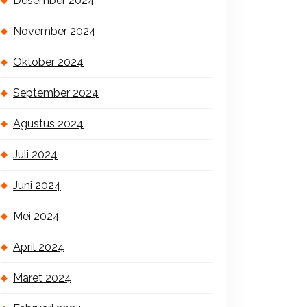
Desember 2024
November 2024
Oktober 2024
September 2024
Agustus 2024
Juli 2024
Juni 2024
Mei 2024
April 2024
Maret 2024