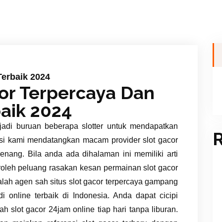
Terbaik 2024
cor Terpercaya Dan
aik 2024
jadi buruan beberapa slotter untuk mendapatkan
R
rensi kami mendatangkan macam provider slot gacor
ang. Bila anda ada dihalaman ini memiliki arti
leh peluang rasakan kesan permainan slot gacor
 ialah agen sah situs slot gacor terpercaya gampang
online terbaik di Indonesia. Anda dapat cicipi
 slot gacor 24jam online tiap hari tanpa liburan.