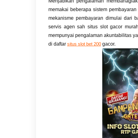
Menjadikan pengalaman membahagiakan
memakai beberapa sistem pembayaran 
mekanisme pembayaran dimulai dari ban
servis agen sah situs slot gacor mur
mempunyai pengalaman akuntabilitas y
di daftar
gacor.
situs slot bet 200