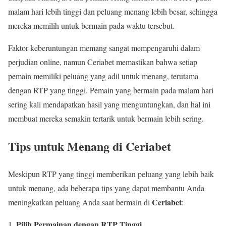
malam hari lebih tinggi dan peluang menang lebih besar, sehingga
mereka memilih untuk bermain pada waktu tersebut.
Faktor keberuntungan memang sangat mempengaruhi dalam
perjudian online, namun Ceriabet memastikan bahwa setiap
pemain memiliki peluang yang adil untuk menang, terutama
dengan RTP yang tinggi. Pemain yang bermain pada malam hari
sering kali mendapatkan hasil yang menguntungkan, dan hal ini
membuat mereka semakin tertarik untuk bermain lebih sering.
Tips untuk Menang di Ceriabet
Meskipun RTP yang tinggi memberikan peluang yang lebih baik
untuk menang, ada beberapa tips yang dapat membantu Anda
Ceriabet
meningkatkan peluang Anda saat bermain di
:
Pilih Permainan dengan RTP Tinggi