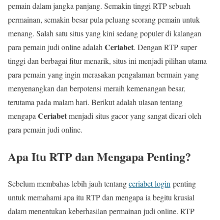
pemain dalam jangka panjang. Semakin tinggi RTP sebuah
permainan, semakin besar pula peluang seorang pemain untuk
menang. Salah satu situs yang kini sedang populer di kalangan
Ceriabet
para pemain judi online adalah
. Dengan RTP super
tinggi dan berbagai fitur menarik, situs ini menjadi pilihan utama
para pemain yang ingin merasakan pengalaman bermain yang
menyenangkan dan berpotensi meraih kemenangan besar,
terutama pada malam hari. Berikut adalah ulasan tentang
Ceriabet
mengapa
menjadi situs gacor yang sangat dicari oleh
para pemain judi online.
Apa Itu RTP dan Mengapa Penting?
Sebelum membahas lebih jauh tentang
ceriabet login
penting
untuk memahami apa itu RTP dan mengapa ia begitu krusial
dalam menentukan keberhasilan permainan judi online. RTP