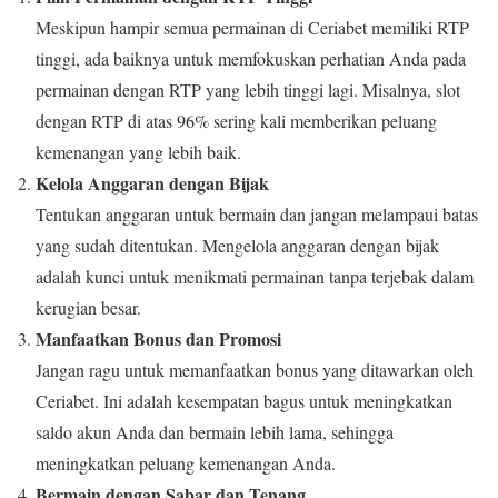
Meskipun hampir semua permainan di Ceriabet memiliki RTP
tinggi, ada baiknya untuk memfokuskan perhatian Anda pada
permainan dengan RTP yang lebih tinggi lagi. Misalnya, slot
dengan RTP di atas 96% sering kali memberikan peluang
kemenangan yang lebih baik.
Kelola Anggaran dengan Bijak
Tentukan anggaran untuk bermain dan jangan melampaui batas
yang sudah ditentukan. Mengelola anggaran dengan bijak
adalah kunci untuk menikmati permainan tanpa terjebak dalam
kerugian besar.
Manfaatkan Bonus dan Promosi
Jangan ragu untuk memanfaatkan bonus yang ditawarkan oleh
Ceriabet. Ini adalah kesempatan bagus untuk meningkatkan
saldo akun Anda dan bermain lebih lama, sehingga
meningkatkan peluang kemenangan Anda.
Bermain dengan Sabar dan Tenang