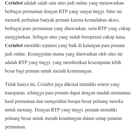
Ceriabet
adalah salah satu situs judi online yang menawarkan
berbagai permainan dengan RTP yang sangat tinggi. Situs ini
menarik perhatian banyak pemain karena kemudahan akses,
berbagai jenis permainan yang ditawarkan, serta RTP yang cukup
menggiurkan. Sebagai situs yang sudah beroperasi cukup lama,
Ceriabet
memiliki reputasi yang baik di kalangan para pemain
judi online. Keunggulan utama yang ditawarkan oleh situs ini
adalah RTP yang tinggi, yang memberikan kesempatan lebih
besar bagi pemain untuk meraih kemenangan.
Tidak hanya itu, Ceriabet juga dikenal memiliki sistem yang
transparan, sehingga para pemain dapat dengan mudah memantau
hasil permainan dan mengetahui berapa besar peluang mereka
untuk menang. Dengan RTP yang tinggi, pemain memiliki
peluang besar untuk meraih keuntungan dalam setiap putaran
permainan.