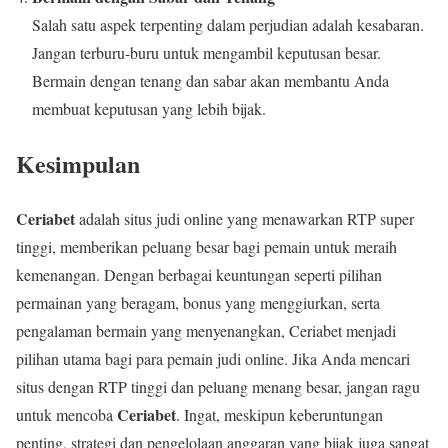
Salah satu aspek terpenting dalam perjudian adalah kesabaran.
Jangan terburu-buru untuk mengambil keputusan besar.
Bermain dengan tenang dan sabar akan membantu Anda
membuat keputusan yang lebih bijak.
Kesimpulan
Ceriabet
adalah situs judi online yang menawarkan RTP super
tinggi, memberikan peluang besar bagi pemain untuk meraih
kemenangan. Dengan berbagai keuntungan seperti pilihan
permainan yang beragam, bonus yang menggiurkan, serta
pengalaman bermain yang menyenangkan, Ceriabet menjadi
pilihan utama bagi para pemain judi online. Jika Anda mencari
situs dengan RTP tinggi dan peluang menang besar, jangan ragu
Ceriabet
untuk mencoba
. Ingat, meskipun keberuntungan
penting, strategi dan pengelolaan anggaran yang bijak juga sangat