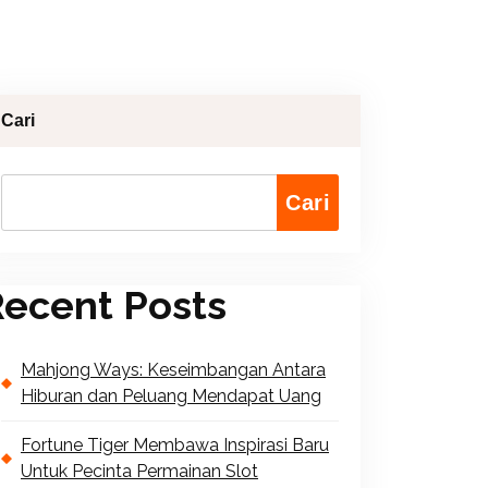
Cari
Cari
ecent Posts
Mahjong Ways: Keseimbangan Antara
Hiburan dan Peluang Mendapat Uang
Fortune Tiger Membawa Inspirasi Baru
Untuk Pecinta Permainan Slot