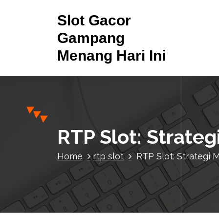
S
Slot Gacor
k
i
Gampang
p
Menang Hari Ini
t
o
c
o
n
t
e
RTP Slot: Strate
n
t
Home
rtp slot
RTP Slot: Strategi