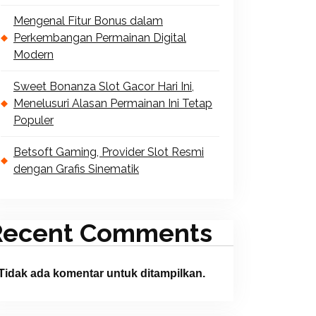
Mengenal Fitur Bonus dalam
Perkembangan Permainan Digital
Modern
Sweet Bonanza Slot Gacor Hari Ini,
Menelusuri Alasan Permainan Ini Tetap
Populer
Betsoft Gaming, Provider Slot Resmi
dengan Grafis Sinematik
Recent Comments
Tidak ada komentar untuk ditampilkan.