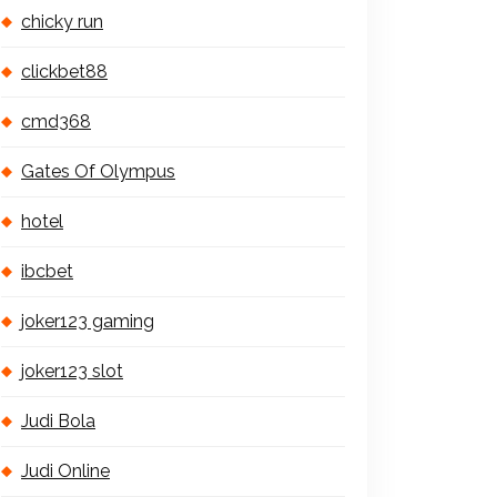
chicky run
clickbet88
cmd368
Gates Of Olympus
hotel
ibcbet
joker123 gaming
joker123 slot
Judi Bola
Judi Online