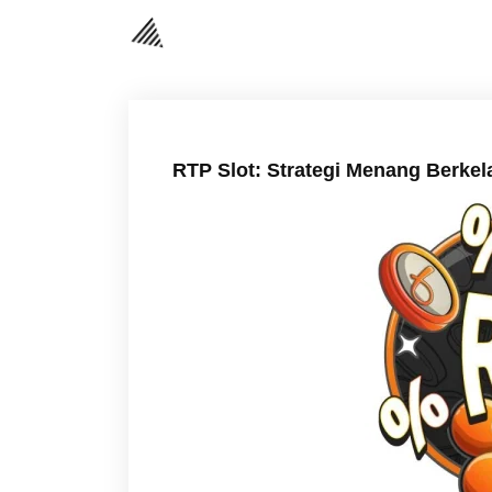
RTP Slot: Strategi Menang Berkel