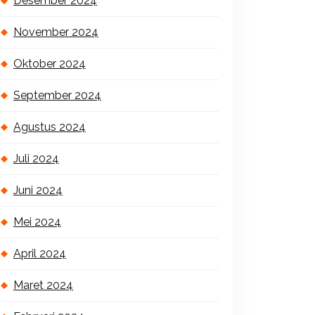
Desember 2024
November 2024
Oktober 2024
September 2024
Agustus 2024
Juli 2024
Juni 2024
Mei 2024
April 2024
Maret 2024