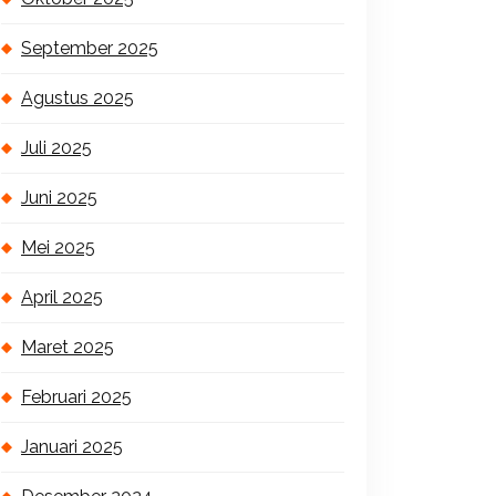
September 2025
Agustus 2025
Juli 2025
Juni 2025
Mei 2025
April 2025
Maret 2025
Februari 2025
Januari 2025