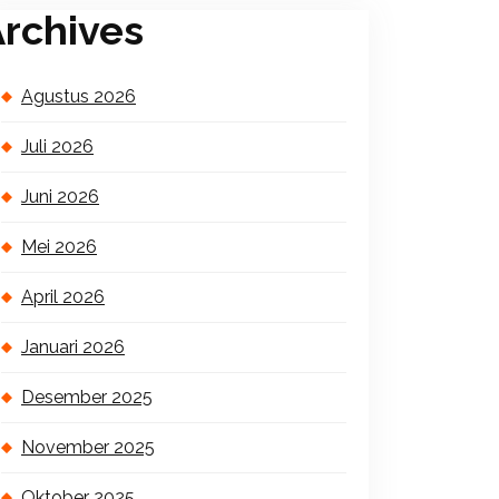
rchives
Agustus 2026
Juli 2026
Juni 2026
Mei 2026
April 2026
Januari 2026
Desember 2025
November 2025
Oktober 2025