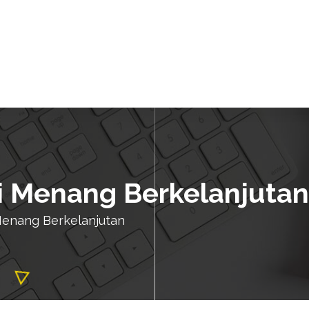
gi Menang Berkelanjutan
 Menang Berkelanjutan