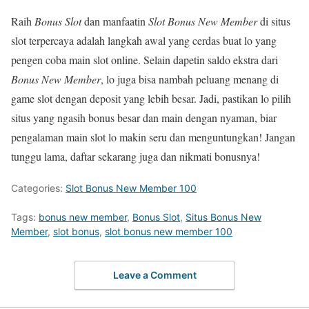
Raih
Bonus Slot
dan manfaatin
Slot Bonus New Member
di situs
slot terpercaya adalah langkah awal yang cerdas buat lo yang
pengen coba main slot online. Selain dapetin saldo ekstra dari
Bonus New Member
, lo juga bisa nambah peluang menang di
game slot dengan deposit yang lebih besar. Jadi, pastikan lo pilih
situs yang ngasih bonus besar dan main dengan nyaman, biar
pengalaman main slot lo makin seru dan menguntungkan! Jangan
tunggu lama, daftar sekarang juga dan nikmati bonusnya!
Categories:
Slot Bonus New Member 100
Tags:
bonus new member
,
Bonus Slot
,
Situs Bonus New
Member
,
slot bonus
,
slot bonus new member 100
Leave a Comment