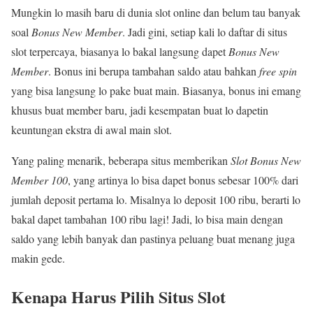
Mungkin lo masih baru di dunia slot online dan belum tau banyak
soal
Bonus New Member
. Jadi gini, setiap kali lo daftar di situs
slot terpercaya, biasanya lo bakal langsung dapet
Bonus New
Member
. Bonus ini berupa tambahan saldo atau bahkan
free spin
yang bisa langsung lo pake buat main. Biasanya, bonus ini emang
khusus buat member baru, jadi kesempatan buat lo dapetin
keuntungan ekstra di awal main slot.
Yang paling menarik, beberapa situs memberikan
Slot Bonus New
Member 100
, yang artinya lo bisa dapet bonus sebesar 100% dari
jumlah deposit pertama lo. Misalnya lo deposit 100 ribu, berarti lo
bakal dapet tambahan 100 ribu lagi! Jadi, lo bisa main dengan
saldo yang lebih banyak dan pastinya peluang buat menang juga
makin gede.
Kenapa Harus Pilih Situs Slot