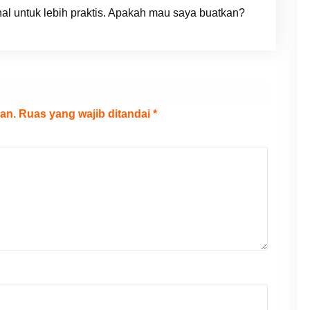
nal untuk lebih praktis. Apakah mau saya buatkan?
an.
Ruas yang wajib ditandai
*