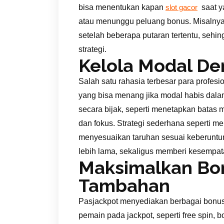
bisa menentukan kapan
saat y
slot gacor
atau menunggu peluang bonus. Misalny
setelah beberapa putaran tertentu, seh
strategi.
Kelola Modal De
Salah satu rahasia terbesar para profe
yang bisa menang jika modal habis dal
secara bijak, seperti menetapkan batas
dan fokus. Strategi sederhana seperti 
menyesuaikan taruhan sesuai keberunt
lebih lama, sekaligus memberi kesempata
Maksimalkan Bon
Tambahan
Pasjackpot menyediakan berbagai bonus
pemain pada jackpot, seperti free spin, 