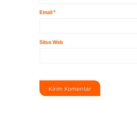
Email
*
Situs Web