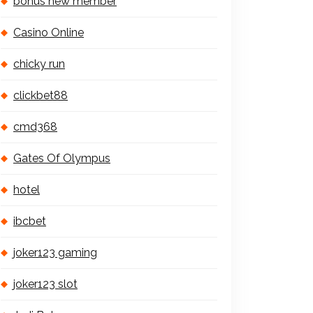
bonus new member
Casino Online
chicky run
clickbet88
cmd368
Gates Of Olympus
hotel
ibcbet
joker123 gaming
joker123 slot