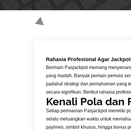
Rahasia Profesional Agar Jackpo
Bermain Pasjackpot memang menyenangka
yang mudah. Banyak pemain pemula ser
padahal strategi dan pemahaman yang t
secara signifikan. Berikut rahasia profes
Kenali Pola dan 
Setiap permainan Pasjackpot memiliki po
selalu meluangkan waktu untuk memaham
paylines, simbol khusus, hingga bonus p