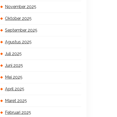
November 2025
Oktober 2025
September 2025
Agustus 2025
Juli 2025
Juni 2025
Mei 2025
April 2025
Maret 2025
Februari 2025