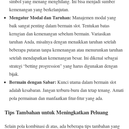
simbol yang menang menghilang. Ini bisa menjadi sumber
kemenangan yang berkelanjutan.
Mengatur Modal dan Taruhan:
Manajemen modal yang
baik sangat penting dalam bermain slot. Tentukan batas
kerugian dan kemenangan sebelum bermain. Variasikan
taruhan Anda, misalnya dengan menaikkan taruhan setelah
beberapa putaran tanpa kemenangan atau menurunkan taruhan
setelah mendapatkan kemenangan besar. Ini dikenal sebagai
strategi “betting progression” yang harus digunakan dengan
bijak.
Bermain dengan Sabar:
Kunci utama dalam bermain slot
adalah kesabaran. Jangan terburu-buru dan tetap tenang. Amati
pola permainan dan manfaatkan fitur-fitur yang ada.
Tips Tambahan untuk Meningkatkan Peluang
Selain pola kombinasi di atas, ada beberapa tips tambahan yang