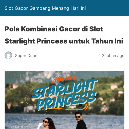
Slot Gacor Gampang Menang Hari Ini
Pola Kombinasi Gacor di Slot
Starlight Princess untuk Tahun Ini
Super Duper
2 tahun ago