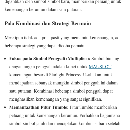
digantikan oleh simbol-simbol baru, memberikan peluang untuk
kemenangan beruntun dalam satu putaran.
Pola Kombinasi dan Strategi Bermain
Meskipun tidak ada pola pasti yang menjamin kemenangan, ada
beberapa strategi yang dapat dicoba pemain:
Fokus pada Simbol Penggali (Multiplier):
Simbol bintang
dengan angka penggali adalah kunci untuk
MAUSLOT
kemenangan besar di Starlight Princess. Usahakan untuk
mendapatkan sebanyak mungkin simbol penggali ini dalam
satu putaran. Kombinasi beberapa simbol penggali dapat
menghasilkan kemenangan yang sangat signifikan.
Memanfaatkan Fitur Tumble:
Fitur Tumble memberikan
peluang untuk kemenangan beruntun. Perhatikan bagaimana
simbol-simbol jatuh dan menciptakan kombinasi baru setelah