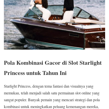
Pola Kombinasi Gacor di Slot Starlight
Princess untuk Tahun Ini
Starlight Princess, dengan tema fantasi dan visualnya yang
memukau, telah menjadi salah satu permainan slot online yang
sangat populer. Banyak pemain yang mencari strategi dan pola
kombinasi untuk meningkatkan peluang kemenangan mereka,