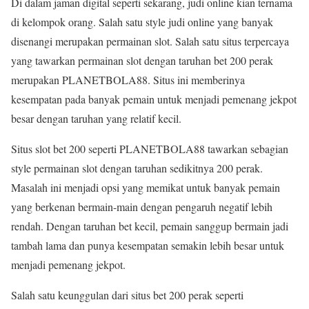
Di dalam jaman digital seperti sekarang, judi online kian ternama
di kelompok orang. Salah satu style judi online yang banyak
disenangi merupakan permainan slot. Salah satu situs terpercaya
yang tawarkan permainan slot dengan taruhan bet 200 perak
merupakan PLANETBOLA88. Situs ini memberinya
kesempatan pada banyak pemain untuk menjadi pemenang jekpot
besar dengan taruhan yang relatif kecil.
Situs slot bet 200 seperti PLANETBOLA88 tawarkan sebagian
style permainan slot dengan taruhan sedikitnya 200 perak.
Masalah ini menjadi opsi yang memikat untuk banyak pemain
yang berkenan bermain-main dengan pengaruh negatif lebih
rendah. Dengan taruhan bet kecil, pemain sanggup bermain jadi
tambah lama dan punya kesempatan semakin lebih besar untuk
menjadi pemenang jekpot.
Salah satu keunggulan dari situs bet 200 perak seperti