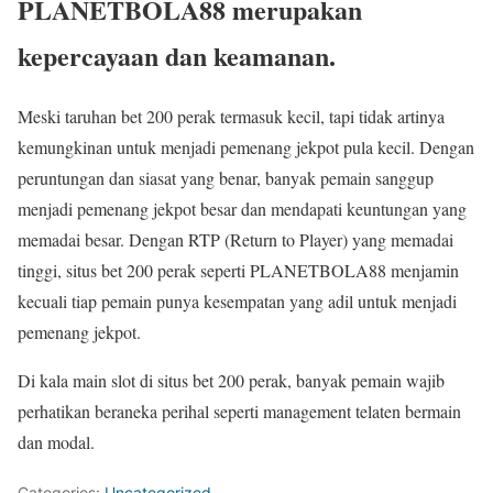
PLANETBOLA88 merupakan
kepercayaan dan keamanan.
Meski taruhan bet 200 perak termasuk kecil, tapi tidak artinya
kemungkinan untuk menjadi pemenang jekpot pula kecil. Dengan
peruntungan dan siasat yang benar, banyak pemain sanggup
menjadi pemenang jekpot besar dan mendapati keuntungan yang
memadai besar. Dengan RTP (Return to Player) yang memadai
tinggi, situs bet 200 perak seperti PLANETBOLA88 menjamin
kecuali tiap pemain punya kesempatan yang adil untuk menjadi
pemenang jekpot.
Di kala main slot di situs bet 200 perak, banyak pemain wajib
perhatikan beraneka perihal seperti management telaten bermain
dan modal.
Categories:
Uncategorized