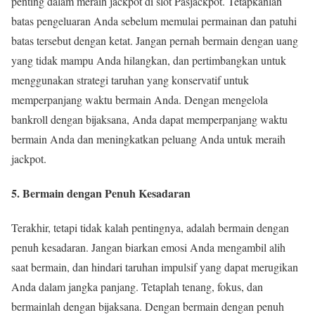
penting dalam meraih jackpot di slot Pasjackpot. Tetapkanlah
batas pengeluaran Anda sebelum memulai permainan dan patuhi
batas tersebut dengan ketat. Jangan pernah bermain dengan uang
yang tidak mampu Anda hilangkan, dan pertimbangkan untuk
menggunakan strategi taruhan yang konservatif untuk
memperpanjang waktu bermain Anda. Dengan mengelola
bankroll dengan bijaksana, Anda dapat memperpanjang waktu
bermain Anda dan meningkatkan peluang Anda untuk meraih
jackpot.
5. Bermain dengan Penuh Kesadaran
Terakhir, tetapi tidak kalah pentingnya, adalah bermain dengan
penuh kesadaran. Jangan biarkan emosi Anda mengambil alih
saat bermain, dan hindari taruhan impulsif yang dapat merugikan
Anda dalam jangka panjang. Tetaplah tenang, fokus, dan
bermainlah dengan bijaksana. Dengan bermain dengan penuh