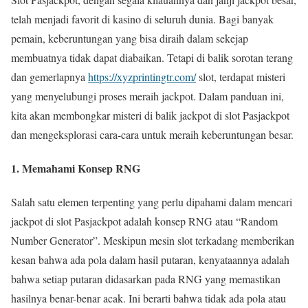
telah menjadi favorit di kasino di seluruh dunia. Bagi banyak
pemain, keberuntungan yang bisa diraih dalam sekejap
membuatnya tidak dapat diabaikan. Tetapi di balik sorotan terang
dan gemerlapnya
https://xyzprintingtr.com/
slot, terdapat misteri
yang menyelubungi proses meraih jackpot. Dalam panduan ini,
kita akan membongkar misteri di balik jackpot di slot Pasjackpot
dan mengeksplorasi cara-cara untuk meraih keberuntungan besar.
1. Memahami Konsep RNG
Salah satu elemen terpenting yang perlu dipahami dalam mencari
jackpot di slot Pasjackpot adalah konsep RNG atau “Random
Number Generator”. Meskipun mesin slot terkadang memberikan
kesan bahwa ada pola dalam hasil putaran, kenyataannya adalah
bahwa setiap putaran didasarkan pada RNG yang memastikan
hasilnya benar-benar acak. Ini berarti bahwa tidak ada pola atau