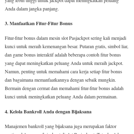
yang lebih tinggi untuk jackpot dapat meningkatkan peluang
Anda dalam jangka panjang.
3. Manfaatkan Fitur-Fitur Bonus
Fitur-fitur bonus dalam mesin slot Pasjackpot sering kali menjadi
kunci untuk meraih kemenangan besar. Putaran gratis, simbol liar,
dan game bonus interaktif adalah beberapa contoh fitur bonus
yang dapat meningkatkan peluang Anda untuk meraih jackpot.
Namun, penting untuk memahami cara kerja setiap fitur bonus
dan bagaimana memanfaatkannya dengan sebaik mungkin.
Bermain dengan cermat dan memahami fitur-fitur bonus adalah
kunci untuk meningkatkan peluang Anda dalam permainan.
4. Kelola Bankroll Anda dengan Bijaksana
Manajemen bankroll yang bijaksana juga merupakan faktor