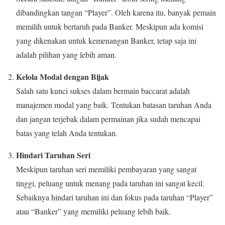
dibandingkan tangan “Player”. Oleh karena itu, banyak pemain
memilih untuk bertaruh pada Banker. Meskipun ada komisi
yang dikenakan untuk kemenangan Banker, tetap saja ini
adalah pilihan yang lebih aman.
Kelola Modal dengan Bijak
Salah satu kunci sukses dalam bermain baccarat adalah
manajemen modal yang baik. Tentukan batasan taruhan Anda
dan jangan terjebak dalam permainan jika sudah mencapai
batas yang telah Anda tentukan.
Hindari Taruhan Seri
Meskipun taruhan seri memiliki pembayaran yang sangat
tinggi, peluang untuk menang pada taruhan ini sangat kecil.
Sebaiknya hindari taruhan ini dan fokus pada taruhan “Player”
atau “Banker” yang memiliki peluang lebih baik.