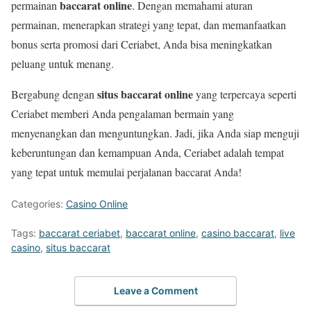
baccarat online
permainan
. Dengan memahami aturan
permainan, menerapkan strategi yang tepat, dan memanfaatkan
bonus serta promosi dari Ceriabet, Anda bisa meningkatkan
peluang untuk menang.
situs baccarat online
Bergabung dengan
yang terpercaya seperti
Ceriabet memberi Anda pengalaman bermain yang
menyenangkan dan menguntungkan. Jadi, jika Anda siap menguji
keberuntungan dan kemampuan Anda, Ceriabet adalah tempat
yang tepat untuk memulai perjalanan baccarat Anda!
Categories:
Casino Online
Tags:
baccarat ceriabet
,
baccarat online
,
casino baccarat
,
live
casino
,
situs baccarat
Leave a Comment