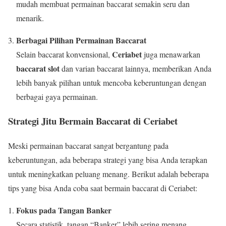
mudah membuat permainan baccarat semakin seru dan
menarik.
Berbagai Pilihan Permainan Baccarat
Ceriabet
Selain baccarat konvensional,
juga menawarkan
baccarat slot
dan varian baccarat lainnya, memberikan Anda
lebih banyak pilihan untuk mencoba keberuntungan dengan
berbagai gaya permainan.
Strategi Jitu Bermain Baccarat di Ceriabet
Meski permainan baccarat sangat bergantung pada
keberuntungan, ada beberapa strategi yang bisa Anda terapkan
untuk meningkatkan peluang menang. Berikut adalah beberapa
tips yang bisa Anda coba saat bermain baccarat di Ceriabet:
Fokus pada Tangan Banker
Secara statistik, tangan “Banker” lebih sering menang