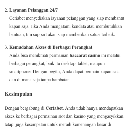
Layanan Pelanggan 24/7
Ceriabet menyediakan layanan pelanggan yang siap membantu
kapan saja. Jika Anda mengalami kendala atau membutuhkan
bantuan, tim support akan siap memberikan solusi terbaik.
Kemudahan Akses di Berbagai Perangkat
baccarat casino
Anda bisa menikmati permainan
ini melalui
berbagai perangkat, baik itu desktop, tablet, maupun
smartphone. Dengan begitu, Anda dapat bermain kapan saja
dan di mana saja tanpa hambatan.
Kesimpulan
Ceriabet
Dengan bergabung di
, Anda tidak hanya mendapatkan
akses ke berbagai permainan slot dan kasino yang mengasyikkan,
tetapi juga kesempatan untuk meraih kemenangan besar di