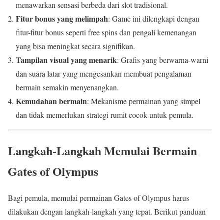
menawarkan sensasi berbeda dari slot tradisional.
Fitur bonus yang melimpah
: Game ini dilengkapi dengan
fitur-fitur bonus seperti free spins dan pengali kemenangan
yang bisa meningkat secara signifikan.
Tampilan visual yang menarik
: Grafis yang berwarna-warni
dan suara latar yang mengesankan membuat pengalaman
bermain semakin menyenangkan.
Kemudahan bermain
: Mekanisme permainan yang simpel
dan tidak memerlukan strategi rumit cocok untuk pemula.
Langkah-Langkah Memulai Bermain
Gates of Olympus
Bagi pemula, memulai permainan Gates of Olympus harus
dilakukan dengan langkah-langkah yang tepat. Berikut panduan