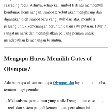
cascading reels. Artinya, setiap kali simbol tertentu membentuk
kombinasi kemenangan, simbol tersebut akan menghilang dan
digantikan oleh simbol baru yang jatuh dari atas, memberi
peluang untuk kemenangan beruntun dalam satu putaran. Fitur ini
sangat menarik dan meningkatkan peluang pemain untuk
mendapatkan kemenangan beruntun.
Mengapa Harus Memilih Gates of
Olympus?
Ada beberapa alasan mengapa
Olympus slot
layak untuk dicoba,
terutama bagi pemula:
Mekanisme permainan yang unik
: Dengan fitur cascading
reels dan sistem pengali kemenangan, permainan ini