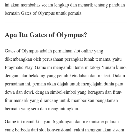
ini akan membahas secara lengkap dan menarik tentang panduan
bermain Gates of Olympus untuk pemula.
Apa Itu Gates of Olympus?
Gates of Olympus adalah permainan slot online yang
dikembangkan oleh perusahaan perangkat lunak ternama, yaitu
Pragmatic Play. Game ini mengambil tema mitologi Yunani kuno,
dengan latar belakang yang penuh keindahan dan misteri. Dalam
permainan ini, pemain akan diajak untuk menjelajahi dunia para
dewa dan dewi, dengan simbol-simbol yang beragam dan fitur-
fitur menarik yang dirancang untuk memberikan pengalaman
bermain yang seru dan menguntungkan.
Game ini memiliki layout 6 gulungan dan mekanisme putaran
yang berbeda dari slot konvensional, yakni menggunakan sistem