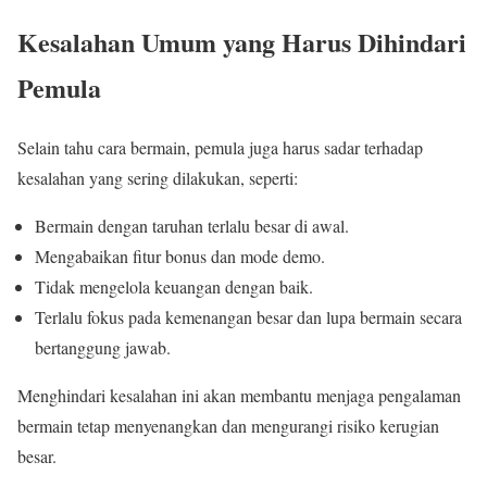
Kesalahan Umum yang Harus Dihindari
Pemula
Selain tahu cara bermain, pemula juga harus sadar terhadap
kesalahan yang sering dilakukan, seperti:
Bermain dengan taruhan terlalu besar di awal.
Mengabaikan fitur bonus dan mode demo.
Tidak mengelola keuangan dengan baik.
Terlalu fokus pada kemenangan besar dan lupa bermain secara
bertanggung jawab.
Menghindari kesalahan ini akan membantu menjaga pengalaman
bermain tetap menyenangkan dan mengurangi risiko kerugian
besar.