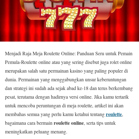
Menjadi Raja Meja Roulette Online: Panduan Seru untuk Pemain
Pemula-Roulette online atau yang sering disebut juga rolet online
merupakan salah satu permainan kasino yang paling populer di
dunia. Permainan yang menggabungkan unsur keberuntungan
dan strategi ini sudah ada sejak abad ke-18 dan terus berkembang
pesat, terutama dengan hadirnya versi online. Jika kamu tertarik
untuk mencoba peruntungan di meja roulette, artikel ini akan
roulette
membahas semua yang perlu kamu ketahui tentang
,
roulette online
bagaimana cara bermain
, serta tips untuk
meningkatkan peluang menang.