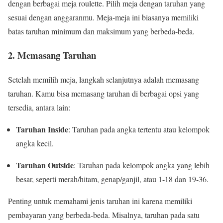
dengan berbagai meja roulette. Pilih meja dengan taruhan yang
sesuai dengan anggaranmu. Meja-meja ini biasanya memiliki
batas taruhan minimum dan maksimum yang berbeda-beda.
2.
Memasang Taruhan
Setelah memilih meja, langkah selanjutnya adalah memasang
taruhan. Kamu bisa memasang taruhan di berbagai opsi yang
tersedia, antara lain:
Taruhan Inside
: Taruhan pada angka tertentu atau kelompok
angka kecil.
Taruhan Outside
: Taruhan pada kelompok angka yang lebih
besar, seperti merah/hitam, genap/ganjil, atau 1-18 dan 19-36.
Penting untuk memahami jenis taruhan ini karena memiliki
pembayaran yang berbeda-beda. Misalnya, taruhan pada satu