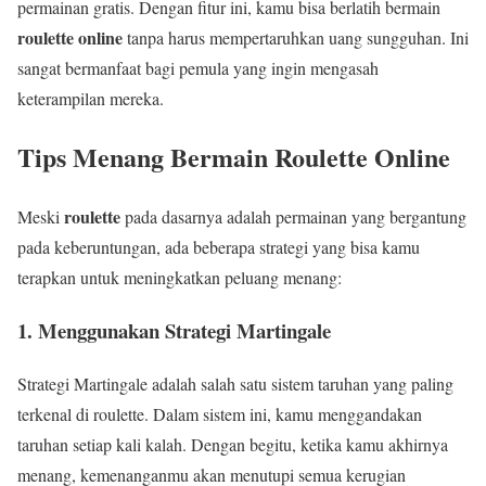
permainan gratis. Dengan fitur ini, kamu bisa berlatih bermain
roulette online
tanpa harus mempertaruhkan uang sungguhan. Ini
sangat bermanfaat bagi pemula yang ingin mengasah
keterampilan mereka.
Tips Menang Bermain Roulette Online
roulette
Meski
pada dasarnya adalah permainan yang bergantung
pada keberuntungan, ada beberapa strategi yang bisa kamu
terapkan untuk meningkatkan peluang menang:
1.
Menggunakan Strategi Martingale
Strategi Martingale adalah salah satu sistem taruhan yang paling
terkenal di roulette. Dalam sistem ini, kamu menggandakan
taruhan setiap kali kalah. Dengan begitu, ketika kamu akhirnya
menang, kemenanganmu akan menutupi semua kerugian