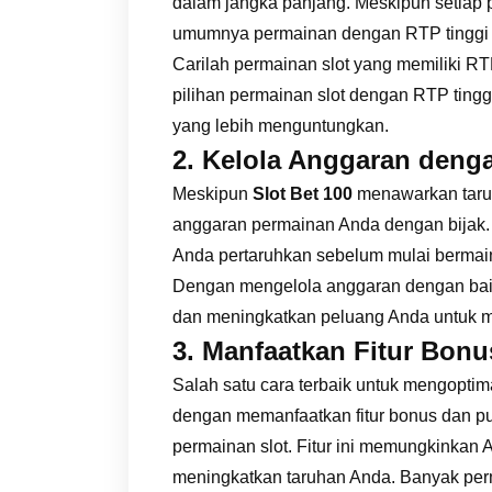
dalam jangka panjang. Meskipun setiap 
umumnya permainan dengan RTP tinggi 
Carilah permainan slot yang memiliki RT
pilihan permainan slot dengan RTP tin
yang lebih menguntungkan.
2.
Kelola Anggaran denga
Meskipun
Slot Bet 100
menawarkan taruh
anggaran permainan Anda dengan bijak.
Anda pertaruhkan sebelum mulai bermain,
Dengan mengelola anggaran dengan baik
dan meningkatkan peluang Anda untuk 
3.
Manfaatkan Fitur Bonu
Salah satu cara terbaik untuk mengopti
dengan memanfaatkan fitur bonus dan pu
permainan slot. Fitur ini memungkinkan 
meningkatkan taruhan Anda. Banyak per