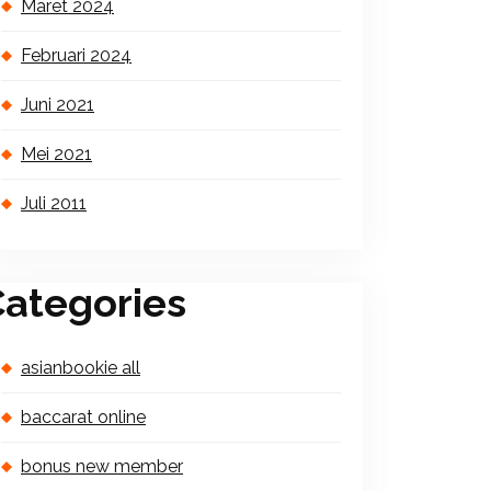
Maret 2024
Februari 2024
Juni 2021
Mei 2021
Juli 2011
ategories
asianbookie all
baccarat online
bonus new member