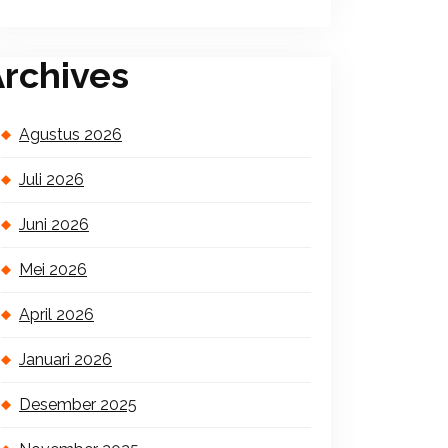
rchives
Agustus 2026
Juli 2026
Juni 2026
Mei 2026
April 2026
Januari 2026
Desember 2025