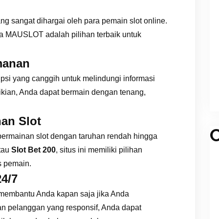
ng sangat dihargai oleh para pemain slot online.
a MAUSLOT adalah pilihan terbaik untuk
manan
i yang canggih untuk melindungi informasi
ikian, Anda dapat bermain dengan tenang,
an Slot
C
ermainan slot dengan taruhan rendah hingga
tau
Slot Bet 200
, situs ini memiliki pilihan
s pemain.
4/7
embantu Anda kapan saja jika Anda
 pelanggan yang responsif, Anda dapat