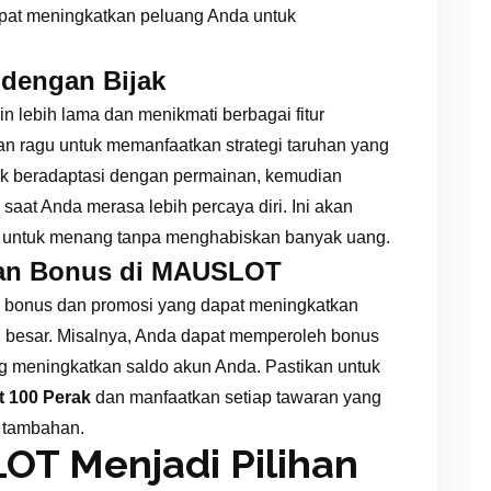
dapat meningkatkan peluang Anda untuk
 dengan Bijak
in lebih lama dan menikmati berbagai fitur
an ragu untuk memanfaatkan strategi taruhan yang
tuk beradaptasi dengan permainan, kemudian
saat Anda merasa lebih percaya diri. Ini akan
 untuk menang tanpa menghabiskan banyak uang.
dan Bonus di MAUSLOT
 bonus dan promosi yang dapat meningkatkan
besar. Misalnya, Anda dapat memperoleh bonus
ng meningkatkan saldo akun Anda. Pastikan untuk
t 100 Perak
dan manfaatkan setiap tawaran yang
 tambahan.
T Menjadi Pilihan