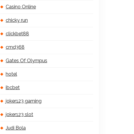
Casino Online
chicky run
clickbet88
cmd368
Gates Of Olympus
hotel
ibcbet
joker123 gaming
joker123 slot
Judi Bola