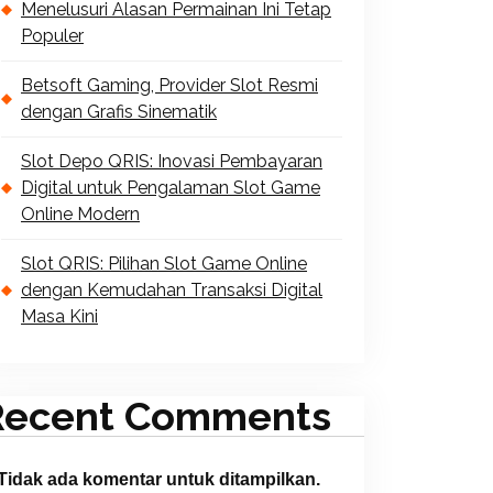
Menelusuri Alasan Permainan Ini Tetap
Populer
Betsoft Gaming, Provider Slot Resmi
dengan Grafis Sinematik
Slot Depo QRIS: Inovasi Pembayaran
Digital untuk Pengalaman Slot Game
Online Modern
Slot QRIS: Pilihan Slot Game Online
dengan Kemudahan Transaksi Digital
Masa Kini
Recent Comments
Tidak ada komentar untuk ditampilkan.