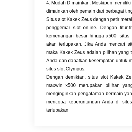
4. Mudah Dimainkan: Meskipun memiliki f
dimainkan oleh pemain dari berbagai ting
Situs slot Kakek Zeus dengan petir mera
penggemar slot online. Dengan fitur-f
kemenangan besar hingga x500, situs
akan terlupakan. Jika Anda mencari si
maka Kakek Zeus adalah pilihan yang 
Anda dan dapatkan kesempatan untuk m
situs slot Olympus.
Dengan demikian, situs slot Kakek 
maxwin x500 merupakan pilihan yang
menginginkan pengalaman bermain yan
mencoba keberuntungan Anda di situs
terlupakan.