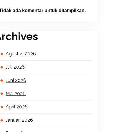
Tidak ada komentar untuk ditampilkan.
rchives
Agustus 2026
Juli 2026
Juni 2026
Mei 2026
April 2026
Januari 2026