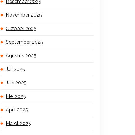
Desember 2025
November 2025
Oktober 2025
September 2025
Agustus 2025
Juli 2025
Juni 2025
Mei 2025
April 2025
Maret 2025