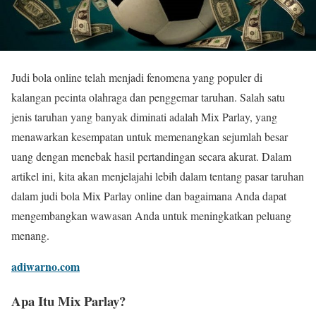
Judi bola online telah menjadi fenomena yang populer di
kalangan pecinta olahraga dan penggemar taruhan. Salah satu
jenis taruhan yang banyak diminati adalah Mix Parlay, yang
menawarkan kesempatan untuk memenangkan sejumlah besar
uang dengan menebak hasil pertandingan secara akurat. Dalam
artikel ini, kita akan menjelajahi lebih dalam tentang pasar taruhan
dalam judi bola Mix Parlay online dan bagaimana Anda dapat
mengembangkan wawasan Anda untuk meningkatkan peluang
menang.
adiwarno.com
Apa Itu Mix Parlay?