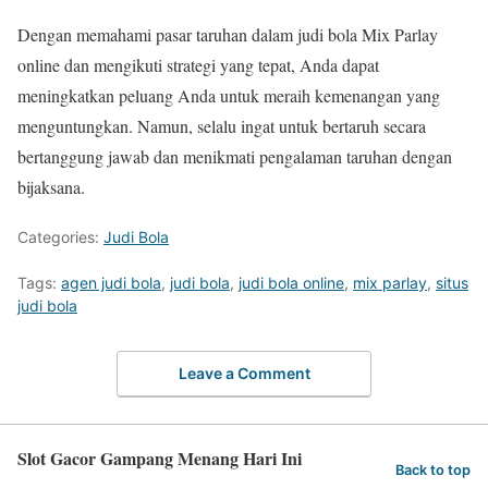
Dengan memahami pasar taruhan dalam judi bola Mix Parlay
online dan mengikuti strategi yang tepat, Anda dapat
meningkatkan peluang Anda untuk meraih kemenangan yang
menguntungkan. Namun, selalu ingat untuk bertaruh secara
bertanggung jawab dan menikmati pengalaman taruhan dengan
bijaksana.
Categories:
Judi Bola
Tags:
agen judi bola
,
judi bola
,
judi bola online
,
mix parlay
,
situs
judi bola
Leave a Comment
Slot Gacor Gampang Menang Hari Ini
Back to top