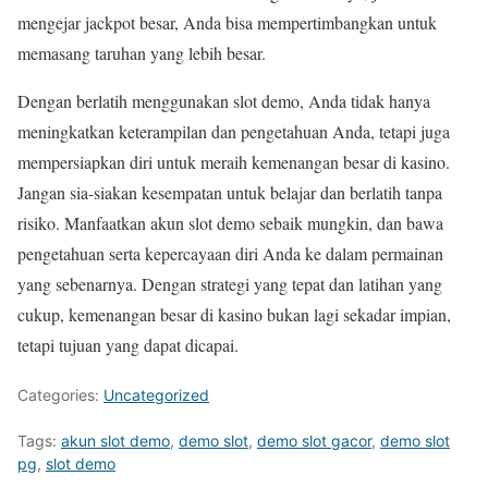
mengejar jackpot besar, Anda bisa mempertimbangkan untuk
memasang taruhan yang lebih besar.
Dengan berlatih menggunakan slot demo, Anda tidak hanya
meningkatkan keterampilan dan pengetahuan Anda, tetapi juga
mempersiapkan diri untuk meraih kemenangan besar di kasino.
Jangan sia-siakan kesempatan untuk belajar dan berlatih tanpa
risiko. Manfaatkan akun slot demo sebaik mungkin, dan bawa
pengetahuan serta kepercayaan diri Anda ke dalam permainan
yang sebenarnya. Dengan strategi yang tepat dan latihan yang
cukup, kemenangan besar di kasino bukan lagi sekadar impian,
tetapi tujuan yang dapat dicapai.
Categories:
Uncategorized
Tags:
akun slot demo
,
demo slot
,
demo slot gacor
,
demo slot
pg
,
slot demo