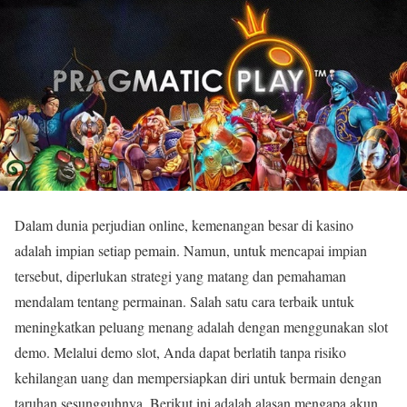
Dalam dunia perjudian online, kemenangan besar di kasino
adalah impian setiap pemain. Namun, untuk mencapai impian
tersebut, diperlukan strategi yang matang dan pemahaman
mendalam tentang permainan. Salah satu cara terbaik untuk
meningkatkan peluang menang adalah dengan menggunakan slot
demo. Melalui demo slot, Anda dapat berlatih tanpa risiko
kehilangan uang dan mempersiapkan diri untuk bermain dengan
taruhan sesungguhnya. Berikut ini adalah alasan mengapa akun