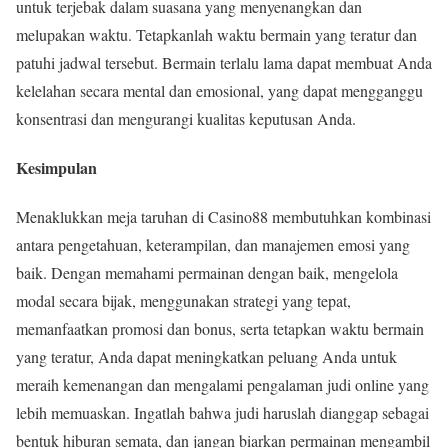
untuk terjebak dalam suasana yang menyenangkan dan
melupakan waktu. Tetapkanlah waktu bermain yang teratur dan
patuhi jadwal tersebut. Bermain terlalu lama dapat membuat Anda
kelelahan secara mental dan emosional, yang dapat mengganggu
konsentrasi dan mengurangi kualitas keputusan Anda.
Kesimpulan
Menaklukkan meja taruhan di Casino88 membutuhkan kombinasi
antara pengetahuan, keterampilan, dan manajemen emosi yang
baik. Dengan memahami permainan dengan baik, mengelola
modal secara bijak, menggunakan strategi yang tepat,
memanfaatkan promosi dan bonus, serta tetapkan waktu bermain
yang teratur, Anda dapat meningkatkan peluang Anda untuk
meraih kemenangan dan mengalami pengalaman judi online yang
lebih memuaskan. Ingatlah bahwa judi haruslah dianggap sebagai
bentuk hiburan semata, dan jangan biarkan permainan mengambil