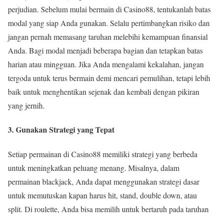
perjudian. Sebelum mulai bermain di Casino88, tentukanlah batas
modal yang siap Anda gunakan. Selalu pertimbangkan risiko dan
jangan pernah memasang taruhan melebihi kemampuan finansial
Anda. Bagi modal menjadi beberapa bagian dan tetapkan batas
harian atau mingguan. Jika Anda mengalami kekalahan, jangan
tergoda untuk terus bermain demi mencari pemulihan, tetapi lebih
baik untuk menghentikan sejenak dan kembali dengan pikiran
yang jernih.
3. Gunakan Strategi yang Tepat
Setiap permainan di Casino88 memiliki strategi yang berbeda
untuk meningkatkan peluang menang. Misalnya, dalam
permainan blackjack, Anda dapat menggunakan strategi dasar
untuk memutuskan kapan harus hit, stand, double down, atau
split. Di roulette, Anda bisa memilih untuk bertaruh pada taruhan