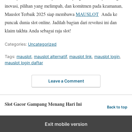
inovasi, pilihan yang melimpah, dan komitmen pada keamanan,
Mauslot Terbaik 2025 siap membawa
MAUSLOT
Anda ke
puncak dunia slot online. Jadilah bagian dari revolusi ini dan
klaim takhta Anda sebagai raja slot!
Categories:
Uncategorized
Tags:
mauslot
,
mauslot alternatif
,
mauslot link
,
mauslot login
,
mauslot login daftar
Leave a Comment
Slot Gacor Gampang Menang Hari Ini
Back to top
Exit mobile version