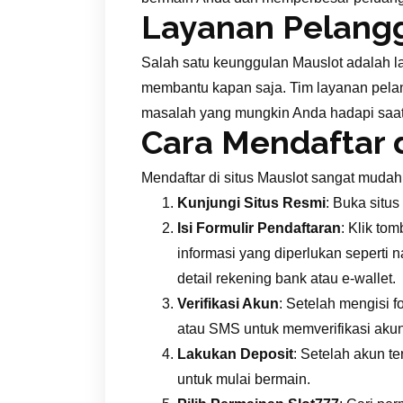
Layanan Pelangg
Salah satu keunggulan Mauslot adalah l
membantu kapan saja. Tim layanan pela
masalah yang mungkin Anda hadapi saat
Cara Mendaftar 
Mendaftar di situs Mauslot sangat mudah
Kunjungi Situs Resmi
: Buka situ
Isi Formulir Pendaftaran
: Klik tom
informasi yang diperlukan seperti 
detail rekening bank atau e-wallet.
Verifikasi Akun
: Setelah mengisi 
atau SMS untuk memverifikasi aku
Lakukan Deposit
: Setelah akun te
untuk mulai bermain.