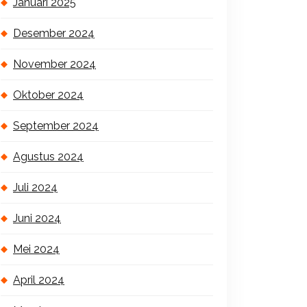
Januari 2025
Desember 2024
November 2024
Oktober 2024
September 2024
Agustus 2024
Juli 2024
Juni 2024
Mei 2024
April 2024