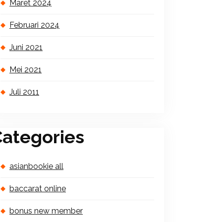
Maret 2024
Februari 2024
Juni 2021
Mei 2021
Juli 2011
ategories
asianbookie all
baccarat online
bonus new member