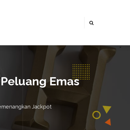
n Peluang Emas
Memenangkan Jackpot