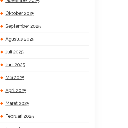
November 2025
Oktober 2025
September 2025
Agustus 2025
Juli 2025
Juni 2025
Mei 2025
April 2025
Maret 2025
Februari 2025