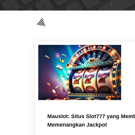
Mauslot: Situs Slot777 yang Mem
Memenangkan Jackpot