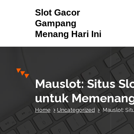
S
Slot Gacor
k
i
Gampang
p
Menang Hari Ini
t
o
c
o
n
t
e
Mauslot: Situs S
n
t
untuk Memenang
Home
Uncategorized
Mauslot: Si