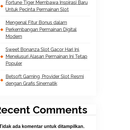
Fortune Tiger Membawa Inspirasi Baru
Untuk Pecinta Permainan Slot
Mengenal Fitur Bonus dalam
Perkembangan Permainan Digital
Modern
Sweet Bonanza Slot Gacor Hari Ini,
Menelusuri Alasan Permainan Ini Tetap
Populer
Betsoft Gaming, Provider Slot Resmi
dengan Grafis Sinematik
Recent Comments
Tidak ada komentar untuk ditampilkan.