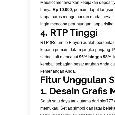
Mauslot menawarkan kebijakan deposit y
hanya
Rp 10.000
, pemain dapat langsu
tanpa harus mengeluarkan modal besar. 
ingin mencoba peruntungan tanpa risiko f
4.
RTP Tinggi
RTP (Return to Player) adalah persentas
kepada pemain dalam jangka panjang. P
sering kali mencapai
96% hingga 98%
. 
kembali sebagian besar taruhan Anda cu
kemenangan Anda.
Fitur Unggulan S
1.
Desain Grafis 
Salah satu daya tarik utama dari slot777
memukau. Setiap simbol dan latar belak