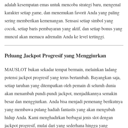
adalah kesempatan emas untuk mencoba strategi baru, mengenal
karakter setiap game, dan menemukan favorit Anda yang paling
sering memberikan kemenangan. Sensasi setiap simbol yang
cocok, setiap baris pembayaran yang aktif, dan setiap bonus yang
muncul akan memacu adrenalin Anda ke level tertinggi.
Peluang Jackpot Progresif yang Menggiurkan
MAUSLOT bukan sekadar tempat bermain, melainkan ladang
potensi jackpot progresif yang terus bertambah. Bayangkan saja,
setiap taruhan yang ditempatkan oleh pemain di seluruh dunia
akan menambah pundi-pundi jackpot, menjadikannya semakin
besar dan menggiurkan. Anda bisa menjadi pemenang berikutnya
yang membawa pulang hadiah fantastis yang akan mengubah
hidup Anda. Kami menghadirkan berbagai jenis slot dengan
jackpot progresif, mulai dari yang sederhana hingga yang