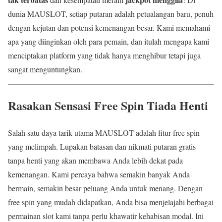
dunia MAUSLOT, setiap putaran adalah petualangan baru, penuh
dengan kejutan dan potensi kemenangan besar. Kami memahami
apa yang diinginkan oleh para pemain, dan itulah mengapa kami
menciptakan platform yang tidak hanya menghibur tetapi juga
sangat menguntungkan.
Rasakan Sensasi Free Spin Tiada Henti
Salah satu daya tarik utama MAUSLOT adalah fitur free spin
yang melimpah. Lupakan batasan dan nikmati putaran gratis
tanpa henti yang akan membawa Anda lebih dekat pada
kemenangan. Kami percaya bahwa semakin banyak Anda
bermain, semakin besar peluang Anda untuk menang. Dengan
free spin yang mudah didapatkan, Anda bisa menjelajahi berbagai
permainan slot kami tanpa perlu khawatir kehabisan modal. Ini