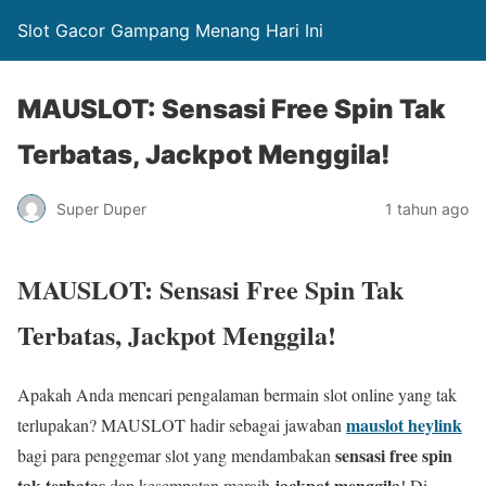
Slot Gacor Gampang Menang Hari Ini
MAUSLOT: Sensasi Free Spin Tak
Terbatas, Jackpot Menggila!
Super Duper
1 tahun ago
MAUSLOT: Sensasi Free Spin Tak
Terbatas, Jackpot Menggila!
Apakah Anda mencari pengalaman bermain slot online yang tak
mauslot heylink
terlupakan? MAUSLOT hadir sebagai jawaban
sensasi free spin
bagi para penggemar slot yang mendambakan
tak terbatas
jackpot menggila
dan kesempatan meraih
! Di