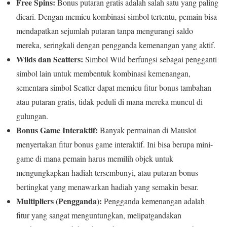
Free Spins:
Bonus putaran gratis adalah salah satu yang paling
dicari. Dengan memicu kombinasi simbol tertentu, pemain bisa
mendapatkan sejumlah putaran tanpa mengurangi saldo
mereka, seringkali dengan pengganda kemenangan yang aktif.
Wilds dan Scatters:
Simbol Wild berfungsi sebagai pengganti
simbol lain untuk membentuk kombinasi kemenangan,
sementara simbol Scatter dapat memicu fitur bonus tambahan
atau putaran gratis, tidak peduli di mana mereka muncul di
gulungan.
Bonus Game Interaktif:
Banyak permainan di Mauslot
menyertakan fitur bonus game interaktif. Ini bisa berupa mini-
game di mana pemain harus memilih objek untuk
mengungkapkan hadiah tersembunyi, atau putaran bonus
bertingkat yang menawarkan hadiah yang semakin besar.
Multipliers (Pengganda):
Pengganda kemenangan adalah
fitur yang sangat menguntungkan, melipatgandakan