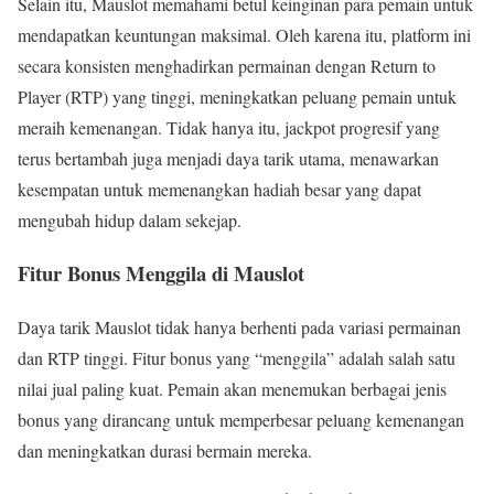
Selain itu, Mauslot memahami betul keinginan para pemain untuk
mendapatkan keuntungan maksimal. Oleh karena itu, platform ini
secara konsisten menghadirkan permainan dengan Return to
Player (RTP) yang tinggi, meningkatkan peluang pemain untuk
meraih kemenangan. Tidak hanya itu, jackpot progresif yang
terus bertambah juga menjadi daya tarik utama, menawarkan
kesempatan untuk memenangkan hadiah besar yang dapat
mengubah hidup dalam sekejap.
Fitur Bonus Menggila di Mauslot
Daya tarik Mauslot tidak hanya berhenti pada variasi permainan
dan RTP tinggi. Fitur bonus yang “menggila” adalah salah satu
nilai jual paling kuat. Pemain akan menemukan berbagai jenis
bonus yang dirancang untuk memperbesar peluang kemenangan
dan meningkatkan durasi bermain mereka.