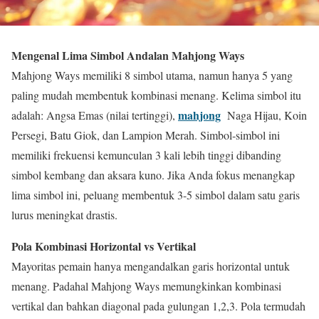
Mengenal Lima Simbol Andalan Mahjong Ways
Mahjong Ways memiliki 8 simbol utama, namun hanya 5 yang
paling mudah membentuk kombinasi menang. Kelima simbol itu
mahjong
adalah: Angsa Emas (nilai tertinggi),
Naga Hijau, Koin
Persegi, Batu Giok, dan Lampion Merah. Simbol-simbol ini
memiliki frekuensi kemunculan 3 kali lebih tinggi dibanding
simbol kembang dan aksara kuno. Jika Anda fokus menangkap
lima simbol ini, peluang membentuk 3-5 simbol dalam satu garis
lurus meningkat drastis.
Pola Kombinasi Horizontal vs Vertikal
Mayoritas pemain hanya mengandalkan garis horizontal untuk
menang. Padahal Mahjong Ways memungkinkan kombinasi
vertikal dan bahkan diagonal pada gulungan 1,2,3. Pola termudah