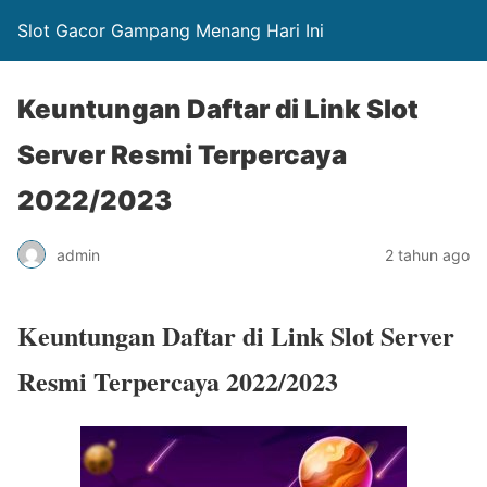
Slot Gacor Gampang Menang Hari Ini
Keuntungan Daftar di Link Slot
Server Resmi Terpercaya
2022/2023
admin
2 tahun ago
Keuntungan Daftar di Link Slot Server
Resmi Terpercaya 2022/2023