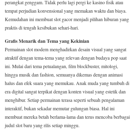
perangkat genggam. Tidak perlu lagi pergi ke kasino fisik atau
tempat perjudian konvensional yang memakan waktu dan biaya.
Kemudahan ini membuat slot gacor menjadi pilihan hiburan yang
praktis di tengah kesibukan sehari-hari.
Grafis Menarik dan Tema yang Kekinian
Permainan slot modern menghadirkan desain visual yang sangat
atraktif dengan tema-tema yang relevan dengan budaya pop saat
ini. Mulai dari tema petualangan, film blockbuster, mitologi,
hingga musik dan fashion, semuanya dikemas dengan animasi
halus dan efek suara yang memukau. Anak muda yang tumbuh di
era digital sangat terpikat dengan konten visual yang estetik dan
menghibur. Setiap permainan terasa seperti sebuah pengalaman
interaktif, bukan sekadar memutar gulungan biasa. Hal ini
membuat mereka betah berlama-lama dan terus mencoba berbagai
judul slot baru yang rilis setiap minggu.