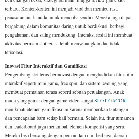
terbaru. Konten-konten ini menjadi viral dan memicu rasa
penasaran anak muda untuk mencoba sendiri. Mereka juga dapat
bergabung dalam komunitas daring untuk berdiskusi, berbagi
pengalaman, dan saling mendukung. Interaksi sosial ini membuat
aktivitas bermain slot terasa lebih menyenangkan dan tidak
terisolasi.
Inovasi Fitur Interaktif dan Gamifikasi
Pengembang slot terus berinovasi dengan menghadirkan fitur-fitur
interaktif seperti mini game, free spin, dan sistem leveling yang
membuat permainan terasa seperti sebuah petualangan. Anak
muda yang gemar dengan game video sangat
SLOT GACOR
menikmati elemen gamifikasi ini karena memberikan tantangan
dan pencapaian baru setiap kali bermain. Selain itu, fitur turnamen
dan leaderboard juga menambah elemen kompetisi yang seru.
Mereka bisa bersaing dengan pemain lain dari berbagai daerah