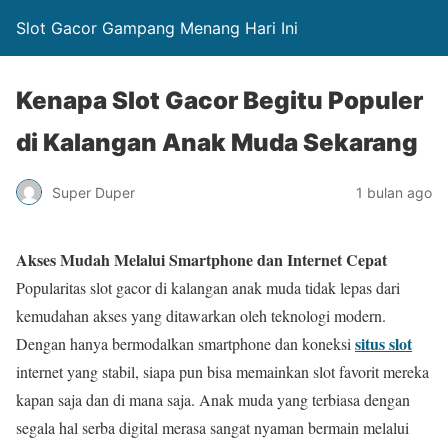
Slot Gacor Gampang Menang Hari Ini
Kenapa Slot Gacor Begitu Populer
di Kalangan Anak Muda Sekarang
Super Duper
1 bulan ago
Akses Mudah Melalui Smartphone dan Internet Cepat
Popularitas slot gacor di kalangan anak muda tidak lepas dari
kemudahan akses yang ditawarkan oleh teknologi modern.
situs slot
Dengan hanya bermodalkan smartphone dan koneksi
internet yang stabil, siapa pun bisa memainkan slot favorit mereka
kapan saja dan di mana saja. Anak muda yang terbiasa dengan
segala hal serba digital merasa sangat nyaman bermain melalui