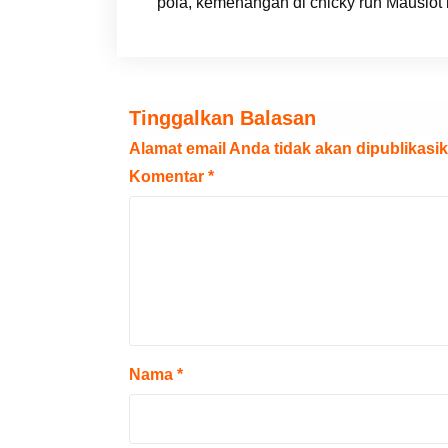
pola, kemenangan di chicky run Mauslot 
Tinggalkan Balasan
Alamat email Anda tidak akan dipublikasik
Komentar
*
Nama
*