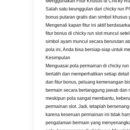
Menggunakan Fitur Khusus di Chicky Ru
Salah satu keunggulan dari chicky run PG 
bonus putaran gratis dan simbol khusu
Mengenali kapan fitur ini aktif berdasa
fitur bonus di chicky run slot muncul sete
simbol ayam muncul secara berurutan at
pola ini, Anda bisa bersiap-siap untuk m
Kesimpulan
Menguasai pola permainan di chicky run M
berlatih dan memperhatikan setiap deta
dan fitur bonus, peluang kemenangan bis
bermain secara bertanggung jawab dan me
meskipun pola sangat membantu, keberun
permainan slot. Jadi, tetaplah bersenang
karena keseruan permainan ini tidak ha
pengalaman bermain yang menyenangkan