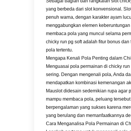
Sebagai bagian dari rangkaian slot chi
yang berbeda dari slot konvensional. Sl
penuh warna, dengan karakter ayam lucu
menggabungkan elemen keberuntungan da
membaca pola yang muncul selama perma
chicky run pg soft adalah fitur bonus dan
pola tertentu.
Mengapa Kenali Pola Penting dalam Chi
Menguasai pola permainan di chicky run 
sering. Dengan mengenali pola, Anda d
mendapatkan kombinasi kemenangan akan 
Mauslot didesain sedemikian rupa agar 
mampu membaca pola, peluang tersebut
berpengalaman yang sukses karena mer
yang berulang dan memanfaatkannya den
Cara Menganalisa Pola Permainan di C