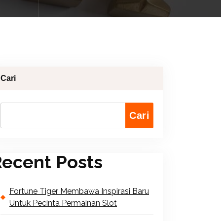
Cari
Cari
ecent Posts
Fortune Tiger Membawa Inspirasi Baru
Untuk Pecinta Permainan Slot