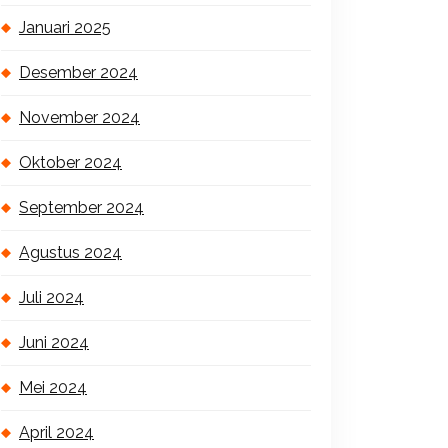
Januari 2025
Desember 2024
November 2024
Oktober 2024
September 2024
Agustus 2024
Juli 2024
Juni 2024
Mei 2024
April 2024