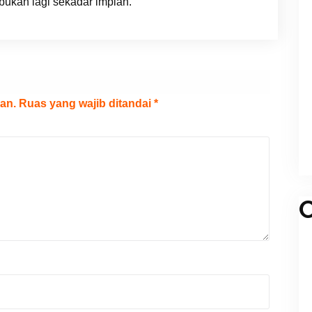
bukan lagi sekadar impian.
an.
Ruas yang wajib ditandai
*
C