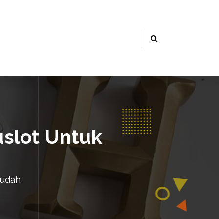
uslot Untuk
Mudah