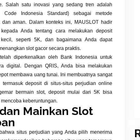
e. Salah satu inovasi yang sedang tren adalah
 Code Indonesia Standard) sebagai metode
 dan aman. Dalam konteks ini, MAUSLOT hadir
s kepada Anda tentang cara melakukan deposit
ecil, seperti 5K, dan bagaimana Anda dapat
nangkan slot gacor secara praktis.
elah diperkenalkan oleh Bank Indonesia untuk
ara digital. Dengan QRIS, Anda bisa melakukan
epot membawa uang tunai. Ini membuatnya sangat
 termasuk deposit di situs-situs perjudian online
mar bermain slot, deposit mulai dari 5K bisa
k mencoba keberuntungan.
 dan Mainkan Slot
ban
bahwa situs perjudian yang Anda pilih menerima