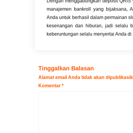
Dengan menggabungkan deposit QRIS ya
manajemen bankroll yang bijaksana, A
Anda untuk berhasil dalam permainan slo
kesenangan dan hiburan, jadi selalu 
keberuntungan selalu menyertai Anda 
Tinggalkan Balasan
Alamat email Anda tidak akan dipublikasik
Komentar
*