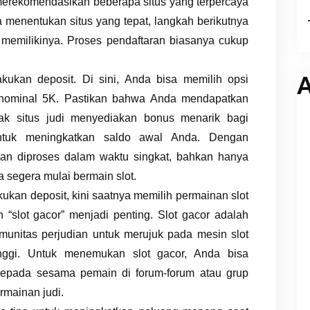
ekomendasikan beberapa situs yang terpercaya
a menentukan situs yang tepat, langkah berikutnya
memilikinya. Proses pendaftaran biasanya cukup
A
kukan deposit. Di sini, Anda bisa memilih opsi
nominal 5K. Pastikan bahwa Anda mendapatkan
ak situs judi menyediakan bonus menarik bagi
ntuk meningkatkan saldo awal Anda. Dengan
an diproses dalam waktu singkat, bahkan hanya
sa segera mulai bermain slot.
kukan deposit, kini saatnya memilih permainan slot
h “slot gacor” menjadi penting. Slot gacor adalah
munitas perjudian untuk merujuk pada mesin slot
inggi. Untuk menemukan slot gacor, Anda bisa
 kepada sesama pemain di forum-forum atau grup
rmainan judi.