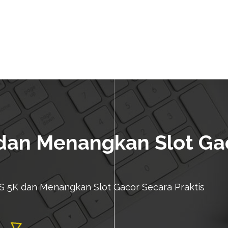
 dan Menangkan Slot Ga
S 5K dan Menangkan Slot Gacor Secara Praktis