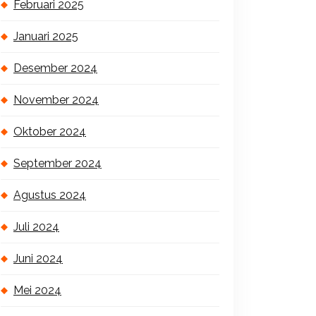
Februari 2025
Januari 2025
Desember 2024
November 2024
Oktober 2024
September 2024
Agustus 2024
Juli 2024
Juni 2024
Mei 2024