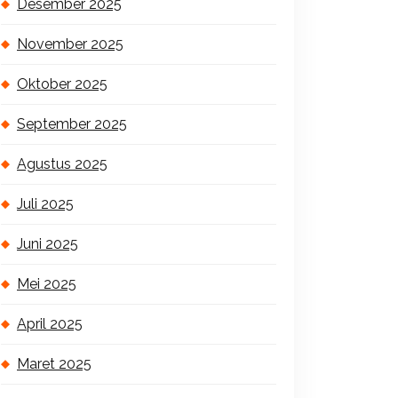
Desember 2025
November 2025
Oktober 2025
September 2025
Agustus 2025
Juli 2025
Juni 2025
Mei 2025
April 2025
Maret 2025