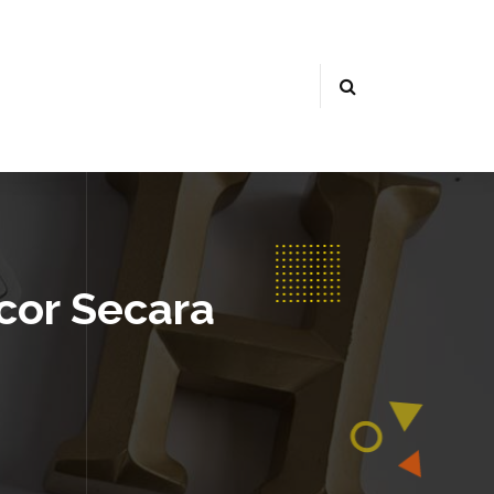
cor Secara