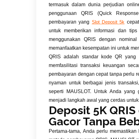
termasuk dalam dunia perjudian onlin
penggunaan QRIS (Quick Response
pembayaran yang
cepat
Slot Deposit 5k
untuk memberikan informasi dan tip
menggunakan QRIS dengan nominal k
memanfaatkan kesempatan ini untuk meme
QRIS adalah standar kode QR yang t
memfasilitasi transaksi keuangan sec
pembayaran dengan cepat tanpa perlu r
nyaman untuk berbagai jenis transaksi,
seperti MAUSLOT. Untuk Anda yang ge
menjadi langkah awal yang cerdas untu
Deposit 5K QRIS
Gacor Tanpa Be
Pertama-tama, Anda perlu memastikan 