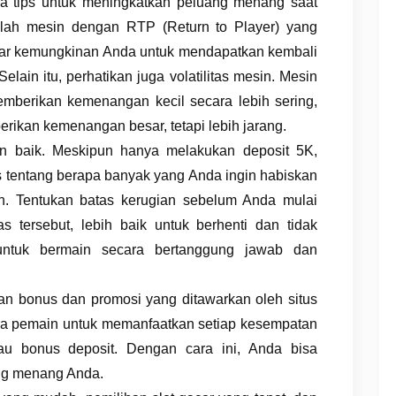
tips untuk meningkatkan peluang menang saat
ihlah mesin dengan RTP (Return to Player) yang
esar kemungkinan Anda untuk mendapatkan kembali
elain itu, perhatikan juga volatilitas mesin. Mesin
emberikan kemenangan kecil secara lebih sering,
rikan kemenangan besar, tetapi lebih jarang.
gan baik. Meskipun hanya melakukan deposit 5K,
las tentang berapa banyak yang Anda ingin habiskan
. Tentukan batas kerugian sebelum Anda mulai
 tersebut, lebih baik untuk berhenti dan tidak
untuk bermain secara bertanggung jawab dan
an bonus dan promosi yang ditawarkan oleh situs
a pemain untuk memanfaatkan setiap kesempatan
tau bonus deposit. Dengan cara ini, Anda bisa
ng menang Anda.