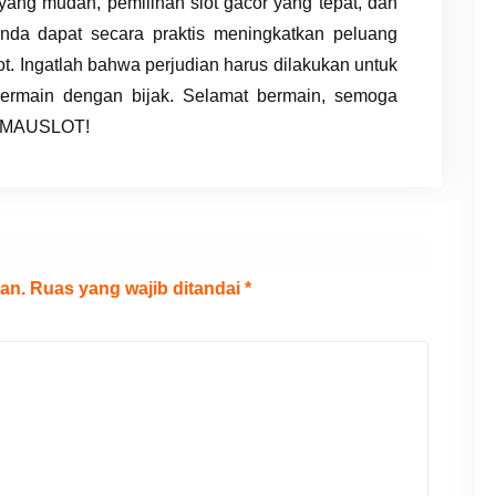
ng mudah, pemilihan slot gacor yang tepat, dan
nda dapat secara praktis meningkatkan peluang
t. Ingatlah bahwa perjudian harus dilakukan untuk
bermain dengan bijak. Selamat bermain, semoga
di MAUSLOT!
an.
Ruas yang wajib ditandai
*